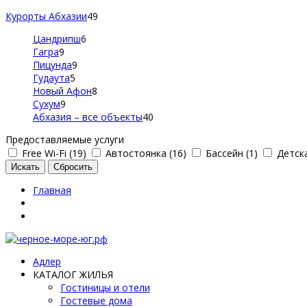
Курорты Абхазии
49
Цандрипш
6
Гагра
9
Пицунда
9
Гудаута
5
Новый Афон
8
Сухум
9
Абхазия – все объекты
40
Предоставляемые услуги
Free Wi-Fi (19)
Автостоянка (16)
Бассейн (1)
Детска
Главная
Адлер
КАТАЛОГ ЖИЛЬЯ
Гостиницы и отели
Гостевые дома