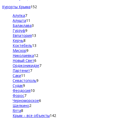
Курорты Крыма
152
Алупка
7
Алушта
11
Балаклава
3
Гурзуф
9
Евпатория
13
Керчь
8
Коктебель
13
Мисхор
9
Николаевка
12
Новый Свет
6
Орджоникидзе
7
Партенит
7
Саки
11
Севастополь
9
Судак
9
Феодосия
10
Форос
7
Черноморское
6
Щелкино
2
Ялта
8
Крым – все объекты
142