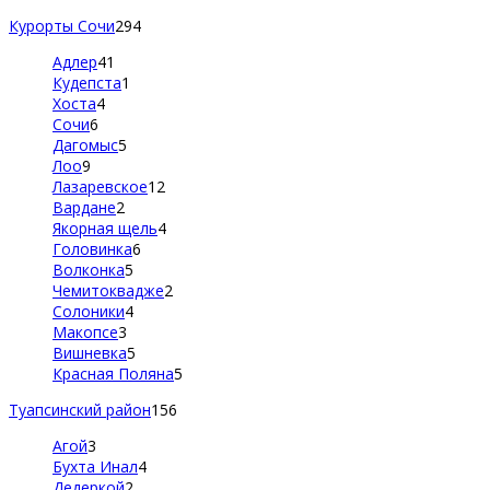
Курорты Сочи
294
Адлер
41
Кудепста
1
Хоста
4
Сочи
6
Дагомыс
5
Лоо
9
Лазаревское
12
Вардане
2
Якорная щель
4
Головинка
6
Волконка
5
Чемитоквадже
2
Солоники
4
Макопсе
3
Вишневка
5
Красная Поляна
5
Туапсинский район
156
Агой
3
Бухта Инал
4
Дедеркой
2