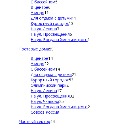
С бассейном
5
В центре
6
У моря
11
Для отдыха с детьми
11
Курортный городок
13
На ул. Ленина
7
На ул. Просвещения
6
На ул. Богдана Хмельницкого
1
Гостевые дома
59
В центре
14
У моря
22
С бассейном
14
Для отдыха с детьми
21
Курортный городок
53
Олимпийский парк
2
На ул. Ленина
17
На ул. Просвещения
32
На ул. Чкалова
25
На ул. Богдана Хмельницкого
2
Совхоз Россия
Частный сектор
44