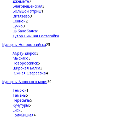
Джемете
7
Благовещенская
3
Большой Утриш
1
Витязево
3
Сенной
2
Сукко
3
Цибанобалка
1
Хутор Нижняя Гостагайка
Курорты Новороссийска
25
Абрау-Дюрсо
3
Мысхако
3
Новороссийск
5
Широкая Балка
3
Южная Озереевка
4
Курорты Азовского моря
30
Темрюк
1
Тамань
5
Пересыпь
5
Кучугуры
5
Ейск
5
Голубицкая
4