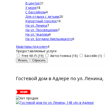
В центре
21
У моря
18
С бассейном
4
Для отдыха с детьми
20
Курортный городок
16
На ул. Ленина
7
На ул. Просвещения
7
На ул. Чкалова
6
На ул. Богдана Хмельницкого
6
Квартиры под ключ
4
Предоставляемые услуги
Free Wi-Fi (19)
Автостоянка (16)
Бассейн (1)
Гостевой дом в Адлере по ул. Ленина, 