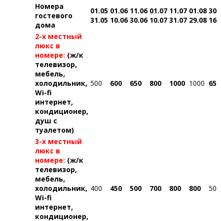
Номера
01.05
01.06
11.06
01.07
11.07
01.08
30.
гостевого
31.05
10.06
30.06
10.07
31.07
29.08
16.
дома
2-х местный
люкс в
номере:
(ж/к
телевизор,
мебель,
холодильник,
500
600
650
800
1000
1000
650
Wi-fi
интернет,
кондиционер,
душ с
туалетом)
3-х местный
люкс в
номере:
(ж/к
телевизор,
мебель,
холодильник,
400
450
500
700
800
800
500
Wi-fi
интернет,
кондиционер,