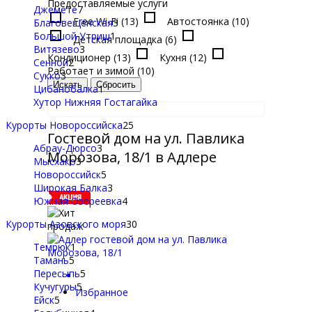
Предоставляемые услуги
Джемете
7
Free Wi-Fi (13)
Автостоянка (10)
Благовещенская
3
Большой Утриш
1
Детская площадка (6)
Витязево
3
Кондиционер (13)
Кухня (12)
Сенной
2
Работает и зимой (10)
Сукко
3
Цибанобалка
1
Хутор Нижняя Гостагайка
Курорты Новороссийска
25
Гостевой дом на ул. Павлика
Абрау-Дюрсо
3
Морозова, 18/1 в Адлере
Мысхако
3
Новороссийск
5
Широкая Балка
3
Южная Озереевка
4
Курорты Азовского моря
30
Темрюк
1
Тамань
5
Пересыпь
5
Кучугуры
5
Избранное
Ейск
5