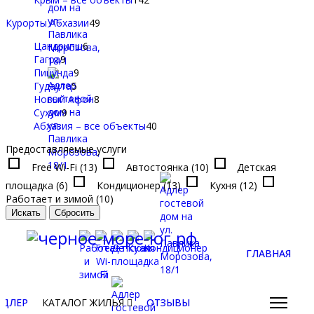
Курорты Абхазии
49
Цандрипш
6
Гагра
9
Пицунда
9
Гудаута
5
Новый Афон
8
Сухум
9
Абхазия – все объекты
40
Предоставляемые услуги
Free Wi-Fi (13)
Автостоянка (10)
Детская
площадка (6)
Кондиционер (13)
Кухня (12)
Работает и зимой (10)
ГЛАВНАЯ
АДЛЕР
КАТАЛОГ ЖИЛЬЯ
ОТЗЫВЫ