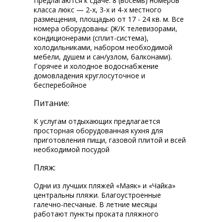
Предлагаются к сдаче: 8 (восемь) номеров
класса люкс — 2-х, 3-х и 4-х местного
размещения, площадью от 17 - 24 кв. м. Все
номера оборудованы: (Ж/К телевизорами,
кондиционерами (сплит-система),
холодильниками, набором необходимой
мебели, душем и сан/узлом, балконами).
Горячее и холодное водоснабжение
домовладения круглосуточное и
бесперебойное
Питание:
К услугам отдыхающих предлагается
просторная оборудованная кухня для
приготовления пищи, газовой плитой и всей
необходимой посудой
Пляж:
Одни из лучших пляжей «Маяк» и «Чайка»
центральны пляжи. Благоустроенные
галечно-песчаные. В летние месяцы
работают пункты проката пляжного