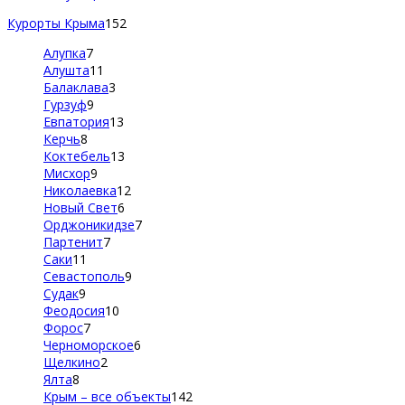
Курорты Крыма
152
Алупка
7
Алушта
11
Балаклава
3
Гурзуф
9
Евпатория
13
Керчь
8
Коктебель
13
Мисхор
9
Николаевка
12
Новый Свет
6
Орджоникидзе
7
Партенит
7
Саки
11
Севастополь
9
Судак
9
Феодосия
10
Форос
7
Черноморское
6
Щелкино
2
Ялта
8
Крым – все объекты
142