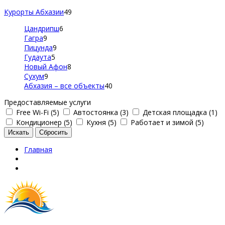
Курорты Абхазии
49
Цандрипш
6
Гагра
9
Пицунда
9
Гудаута
5
Новый Афон
8
Сухум
9
Абхазия – все объекты
40
Предоставляемые услуги
Free Wi-Fi (5)
Автостоянка (3)
Детская площадка (1)
Кондиционер (5)
Кухня (5)
Работает и зимой (5)
Главная