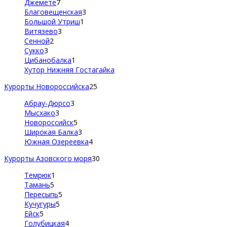
Джемете
7
Благовещенская
3
Большой Утриш
1
Витязево
3
Сенной
2
Сукко
3
Цибанобалка
1
Хутор Нижняя Гостагайка
Курорты Новороссийска
25
Абрау-Дюрсо
3
Мысхако
3
Новороссийск
5
Широкая Балка
3
Южная Озереевка
4
Курорты Азовского моря
30
Темрюк
1
Тамань
5
Пересыпь
5
Кучугуры
5
Ейск
5
Голубицкая
4