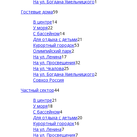
На ул. Богдана Хмельницкого
1
Гостевые дома
59
В центре
14
У моря
22
С бассейном
14
Для отдыха с детьми
21
Курортный городок
53
Олимпийский парк
2
На ул. Ленина
17
На ул. Просвещения
32
На ул. Чкалова
25
На ул. Богдана Хмельницкого
2
Совхоз Россия
Частный сектор
44
В центре
21
У моря
18
С бассейном
4
Для отдыха с детьми
20
Курортный городок
16
На ул. Ленина
7
На ул. Просвещения
7