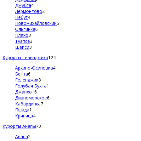
Джубга
4
Лермонтово
2
Небуг
4
Новомихайловский
5
Ольгинка
6
Пляхо
3
Туапсе
3
Шепси
3
Курорты Геленджика
124
Архипо-Осиповка
4
Бетта
6
Геленджик
8
Голубая Бухта
1
Джанхот
6
Дивноморское
6
Кабардинка
7
Пшада
1
Криница
4
Курорты Анапы
73
Анапа
2