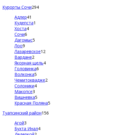
Курорты Сочи
294
Адлер
41
Кудепста
1
Хоста
4
Сочи
6
Дагомыс
5
Лоо
9
Лазаревское
12
Вардане
2
Якорная щель
4
Головинка
6
Волконка
5
Чемитоквадже
2
Солоники
4
Макопсе
3
Вишневка
5
Красная Поляна
5
Туапсинский район
156
Агой
3
Бухта Инал
4
Дедеркой
2