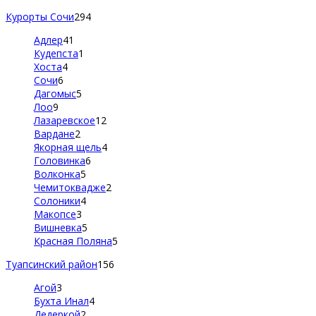
Курорты Сочи
294
Адлер
41
Кудепста
1
Хоста
4
Сочи
6
Дагомыс
5
Лоо
9
Лазаревское
12
Вардане
2
Якорная щель
4
Головинка
6
Волконка
5
Чемитоквадже
2
Солоники
4
Макопсе
3
Вишневка
5
Красная Поляна
5
Туапсинский район
156
Агой
3
Бухта Инал
4
Дедеркой
2