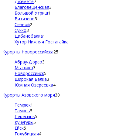
Джемете
7
Благовещенская
3
Большой Утриш
1
Витязево
3
Сенной
2
Сукко
3
Цибанобалка
1
Хутор Нижняя Гостагайка
Курорты Новороссийска
25
Абрау-Дюрсо
3
Мысхако
3
Новороссийск
5
Широкая Балка
3
Южная Озереевка
4
Курорты Азовского моря
30
Темрюк
1
Тамань
5
Пересыпь
5
Кучугуры
5
Ейск
5
Голубицкая
4