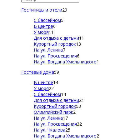
Гостиницы и отели
29
С бассейном
5
В центре
6
У моря
11
Для отдыха с детьми
11
Курортный городок
13
На ул. Ленина
7
На ул. Просвещения
6
На ул. Богдана Хмельницкого
1
Гостевые дома
59
В центре
14
У моря
22
С бассейном
14
Для отдыха с детьми
21
Курортный городок
53
Олимпийский парк
2
На ул. Ленина
17
На ул. Просвещения
32
На ул. Чкалова
25
На ул. Богдана Хмельницкого
2