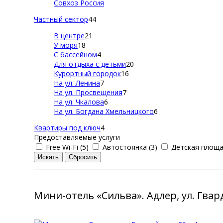
Совхоз Россия
Частный сектор
44
В центре
21
У моря
18
С бассейном
4
Для отдыха с детьми
20
Курортный городок
16
На ул. Ленина
7
На ул. Просвещения
7
На ул. Чкалова
6
На ул. Богдана Хмельницкого
6
Квартиры под ключ
4
Предоставляемые услуги
Free Wi-Fi (5)
Автостоянка (3)
Детская площад
Мини-отель «Сильва». Адлер, ул. Гвар