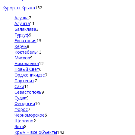
Курорты Крыма
152
Алупка
7
Алушта
11
Балаклава
3
Гурзуф
9
Евпатория
13
Керчь
8
Коктебель
13
Мисхор
9
Николаевка
12
Новый Свет
6
Орджоникидзе
7
Партенит
7
Саки
11
Севастополь
9
Судак
9
Феодосия
10
Форос
7
Черноморское
6
Щелкино
2
Ялта
8
Крым – все объекты
142