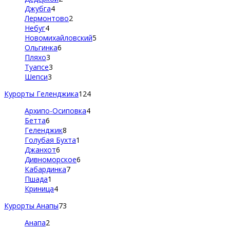
Джубга
4
Лермонтово
2
Небуг
4
Новомихайловский
5
Ольгинка
6
Пляхо
3
Туапсе
3
Шепси
3
Курорты Геленджика
124
Архипо-Осиповка
4
Бетта
6
Геленджик
8
Голубая Бухта
1
Джанхот
6
Дивноморское
6
Кабардинка
7
Пшада
1
Криница
4
Курорты Анапы
73
Анапа
2