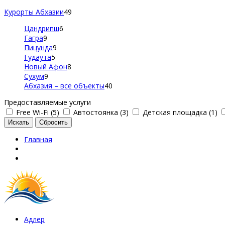
Курорты Абхазии
49
Цандрипш
6
Гагра
9
Пицунда
9
Гудаута
5
Новый Афон
8
Сухум
9
Абхазия – все объекты
40
Предоставляемые услуги
Free Wi-Fi (5)
Автостоянка (3)
Детская площадка (1)
Главная
Адлер