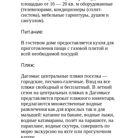
площадью от 16 — 20 кв. м оборудованные
(телевизорами, кондиционеры (сплит-
система), мебельные гарнитуры, душем и
сан/узлом).
Питание:
В гостевом доме предоставляется кухня для
приготовления пищи с газовой плитой и
всей необходимой посудой
Пляж:
Дагомыс центральные пляжи поселка —
городские, песчано-галечные. Вход на все
пляжи свободный и бесплатный. В летний
сезон на центральных пляжах в Дагомысе
представляется прокат пляжного инвентаря,
предлагаются множественные водные
развлечения как для взрослых так и для
малышей: катание на банане, водные лыжи,
водные катамараны, полёт на парашюте, на
параплане, водные скутера, совершить по
морю экскурсию на яхте или прогулочном
катере