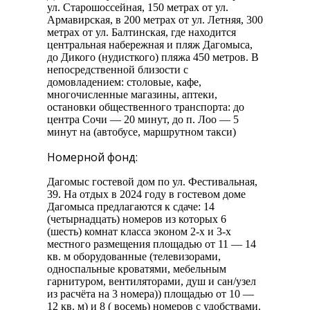
ул. Старошоссейная, 150 метрах от ул.
Армавирская, в 200 метрах от ул. Летняя, 300
метрах от ул. Балтинская, где находится
центральная набережная и пляж Дагомыса,
до Дикого (нудисткого) пляжа 450 метров. В
непосредственной близости с
домовладением: столовые, кафе,
многочисленные магазины, аптеки,
остановки общественного транспорта: до
центра Сочи — 20 минут, до п. Лоо — 5
минут на (автобусе, маршрутном такси)
Номерной фонд:
Дагомыс гостевой дом по ул. Фестивальная,
39. На отдых в 2024 году в гостевом доме
Дагомыса предлагаются к сдаче: 14
(четырнадцать) номеров из которых 6
(шесть) комнат класса эконом 2-х и 3-х
местного размещения площадью от 11 — 14
кв. м оборудованные (телевизорами,
односпальные кроватями, мебельным
гарнитуром, вентиляторами, душ и сан/узел
из расчёта на 3 номера)) площадью от 10 —
12 кв. м) и 8 ( восемь) номеров с удобствами.