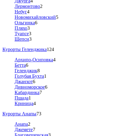
Джубга
4
Лермонтово
2
Небуг
4
Новомихайловский
5
Ольгинка
6
Пляхо
3
Туапсе
3
Шепси
3
Курорты Геленджика
124
Архипо-Осиповка
4
Бетта
6
Геленджик
8
Голубая Бухта
1
Джанхот
6
Дивноморское
6
Кабардинка
7
Пшада
1
Криница
4
Курорты Анапы
73
Анапа
2
Джемете
7
Благовещенская
3