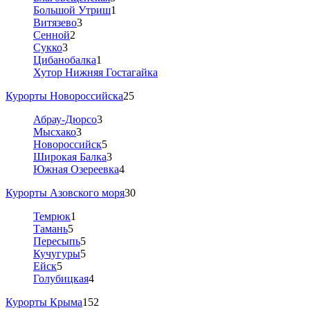
Большой Утриш
1
Витязево
3
Сенной
2
Сукко
3
Цибанобалка
1
Хутор Нижняя Гостагайка
Курорты Новороссийска
25
Абрау-Дюрсо
3
Мысхако
3
Новороссийск
5
Широкая Балка
3
Южная Озереевка
4
Курорты Азовского моря
30
Темрюк
1
Тамань
5
Пересыпь
5
Кучугуры
5
Ейск
5
Голубицкая
4
Курорты Крыма
152