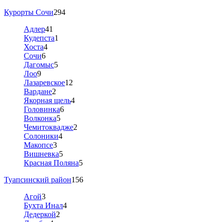
Курорты Сочи
294
Адлер
41
Кудепста
1
Хоста
4
Сочи
6
Дагомыс
5
Лоо
9
Лазаревское
12
Вардане
2
Якорная щель
4
Головинка
6
Волконка
5
Чемитоквадже
2
Солоники
4
Макопсе
3
Вишневка
5
Красная Поляна
5
Туапсинский район
156
Агой
3
Бухта Инал
4
Дедеркой
2