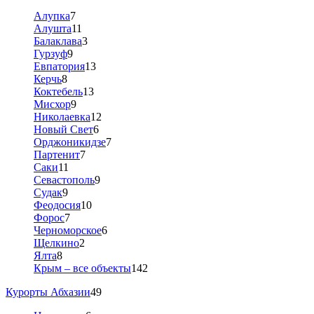
Алупка
7
Алушта
11
Балаклава
3
Гурзуф
9
Евпатория
13
Керчь
8
Коктебель
13
Мисхор
9
Николаевка
12
Новый Свет
6
Орджоникидзе
7
Партенит
7
Саки
11
Севастополь
9
Судак
9
Феодосия
10
Форос
7
Черноморское
6
Щелкино
2
Ялта
8
Крым – все объекты
142
Курорты Абхазии
49