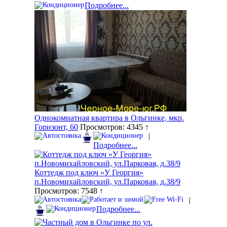
Подробнее...
Однокомнатная квартира в Ольгинке, мкр.
Горизонт, 60
Просмотров: 4345 ↑
|
Подробнее...
Коттедж под ключ «У Георгия»
п.Новомихайловский, ул.Парковая, д.38/9
Просмотров: 7548 ↑
|
Подробнее...