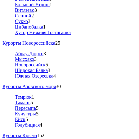
Большой Утриш
1
Витязево
3
Сенной
2
Сукко
3
Цибанобалка
1
Хутор Нижняя Гостагайка
Курорты Новороссийска
25
Абрау-Дюрсо
3
Мысхако
3
Новороссийск
5
Широкая Балка
3
Южная Озереевка
4
Курорты Азовского моря
30
Темрюк
1
Тамань
5
Пересыпь
5
Кучугуры
5
Ейск
5
Голубицкая
4
Курорты Крыма
152