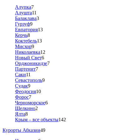
Алупка
7
Алушта
11
Балаклава
3
Гурзуф
9
Евпатория
13
Керчь
8
Коктебель
13
Мисхор
9
Николаевка
12
Новый Свет
6
Орджоникидзе
7
Партенит
7
Саки
11
Севастополь
9
Судак
9
Феодосия
10
Форос
7
Черноморское
6
Щелкино
2
Ялта
8
Крым – все объекты
142
Курорты Абхазии
49