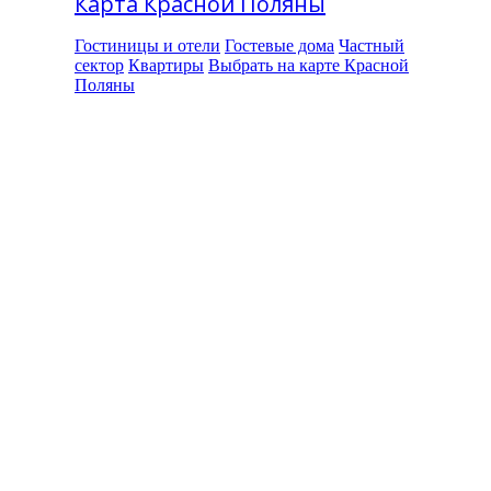
Карта Красной Поляны
Гостиницы и отели
Гостевые дома
Частный
сектор
Квартиры
Выбрать на карте Красной
Поляны