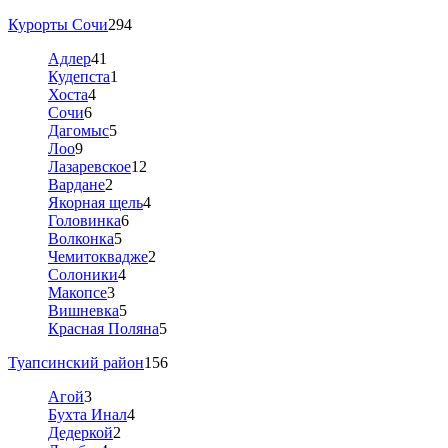
Курорты Сочи
294
Адлер
41
Кудепста
1
Хоста
4
Сочи
6
Дагомыс
5
Лоо
9
Лазаревское
12
Вардане
2
Якорная щель
4
Головинка
6
Волконка
5
Чемитоквадже
2
Солоники
4
Макопсе
3
Вишневка
5
Красная Поляна
5
Туапсинский район
156
Агой
3
Бухта Инал
4
Дедеркой
2