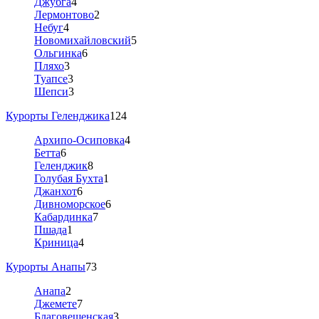
Джубга
4
Лермонтово
2
Небуг
4
Новомихайловский
5
Ольгинка
6
Пляхо
3
Туапсе
3
Шепси
3
Курорты Геленджика
124
Архипо-Осиповка
4
Бетта
6
Геленджик
8
Голубая Бухта
1
Джанхот
6
Дивноморское
6
Кабардинка
7
Пшада
1
Криница
4
Курорты Анапы
73
Анапа
2
Джемете
7
Благовещенская
3