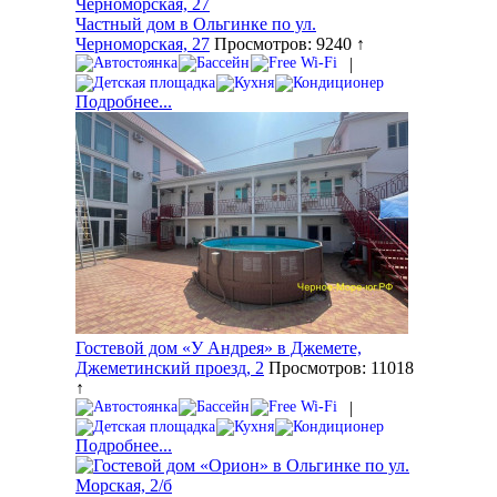
Частный дом в Ольгинке по ул.
Черноморская, 27
Просмотров: 9240 ↑
|
Подробнее...
Гостевой дом «У Андрея» в Джемете,
Джеметинский проезд, 2
Просмотров: 11018
↑
|
Подробнее...