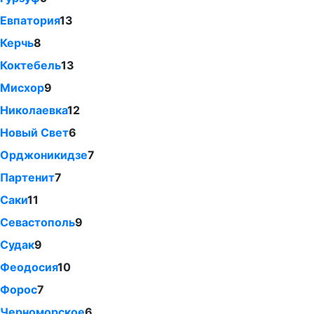
Евпатория
13
Керчь
8
Коктебель
13
Мисхор
9
Николаевка
12
Новый Свет
6
Орджоникидзе
7
Партенит
7
Саки
11
Севастополь
9
Судак
9
Феодосия
10
Форос
7
Черноморское
6