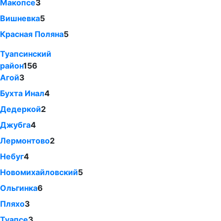
Макопсе
3
Вишневка
5
Красная Поляна
5
Туапсинский
район
156
Агой
3
Бухта Инал
4
Дедеркой
2
Джубга
4
Лермонтово
2
Небуг
4
Новомихайловский
5
Ольгинка
6
Пляхо
3
Туапсе
3