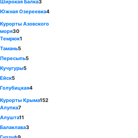
Широкая Балка
3
Южная Озереевка
4
Курорты Азовского
моря
30
Темрюк
1
Тамань
5
Пересыпь
5
Кучугуры
5
Ейск
5
Голубицкая
4
Курорты Крыма
152
Алупка
7
Алушта
11
Балаклава
3
Гурзуф
9