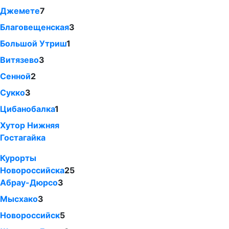
Джемете
7
Благовещенская
3
Большой Утриш
1
Витязево
3
Сенной
2
Сукко
3
Цибанобалка
1
Хутор Нижняя
Гостагайка
Курорты
Новороссийска
25
Абрау-Дюрсо
3
Мысхако
3
Новороссийск
5