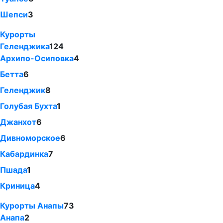
Шепси
3
Курорты
Геленджика
124
Архипо-Осиповка
4
Бетта
6
Геленджик
8
Голубая Бухта
1
Джанхот
6
Дивноморское
6
Кабардинка
7
Пшада
1
Криница
4
Курорты Анапы
73
Анапа
2