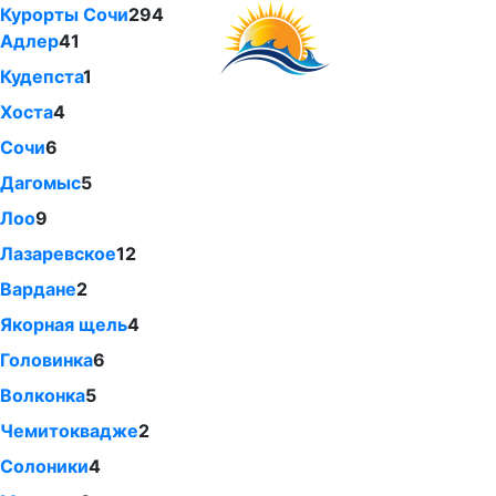
Курорты Сочи
294
Адлер
41
Кудепста
1
Хоста
4
Сочи
6
Дагомыс
5
Лоо
9
Лазаревское
12
Вардане
2
Якорная щель
4
Головинка
6
Волконка
5
Чемитоквадже
2
Солоники
4