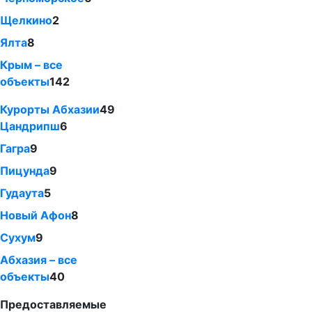
Щелкино
2
Ялта
8
Крым – все
объекты
142
Курорты Абхазии
49
Цандрипш
6
Гагра
9
Пицунда
9
Гудаута
5
Новый Афон
8
Сухум
9
Абхазия – все
объекты
40
Предоставляемые