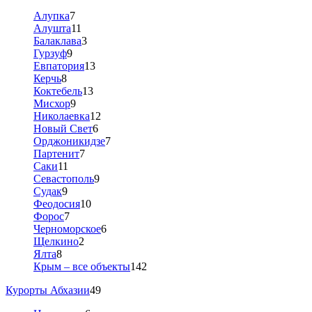
Алупка
7
Алушта
11
Балаклава
3
Гурзуф
9
Евпатория
13
Керчь
8
Коктебель
13
Мисхор
9
Николаевка
12
Новый Свет
6
Орджоникидзе
7
Партенит
7
Саки
11
Севастополь
9
Судак
9
Феодосия
10
Форос
7
Черноморское
6
Щелкино
2
Ялта
8
Крым – все объекты
142
Курорты Абхазии
49