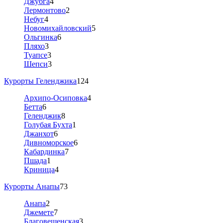
Джубга
4
Лермонтово
2
Небуг
4
Новомихайловский
5
Ольгинка
6
Пляхо
3
Туапсе
3
Шепси
3
Курорты Геленджика
124
Архипо-Осиповка
4
Бетта
6
Геленджик
8
Голубая Бухта
1
Джанхот
6
Дивноморское
6
Кабардинка
7
Пшада
1
Криница
4
Курорты Анапы
73
Анапа
2
Джемете
7
Благовещенская
3