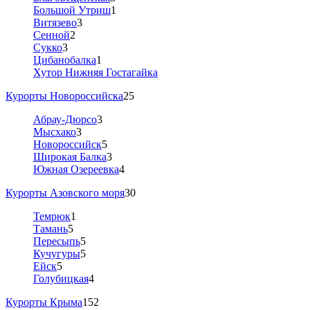
Большой Утриш
1
Витязево
3
Сенной
2
Сукко
3
Цибанобалка
1
Хутор Нижняя Гостагайка
Курорты Новороссийска
25
Абрау-Дюрсо
3
Мысхако
3
Новороссийск
5
Широкая Балка
3
Южная Озереевка
4
Курорты Азовского моря
30
Темрюк
1
Тамань
5
Пересыпь
5
Кучугуры
5
Ейск
5
Голубицкая
4
Курорты Крыма
152