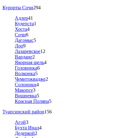
Курорты Сочи
294
Адлер
41
Кудепста
1
Хоста
4
Сочи
6
Дагомыс
5
Лоо
9
Лазаревское
12
Вардане
2
Якорная щель
4
Головинка
6
Волконка
5
Чемитоквадже
2
Солоники
4
Макопсе
3
Вишневка
5
Красная Поляна
5
Туапсинский район
156
Агой
3
Бухта Инал
4
Дедеркой
2