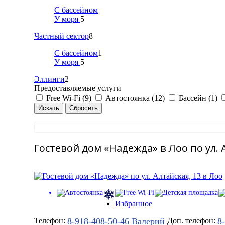
С бассейном
У моря
5
Частный сектор
8
С бассейном
1
У моря
5
Эллинги
2
Предоставляемые услуги
Free Wi-Fi (9)
Автостоянка (12)
Бассейн (1)
Гостевой дом «Надежда» в Лоо по ул. 
Избранное
8-918-408-50-46
Валерий
8
Телефон:
Доп. телефон: