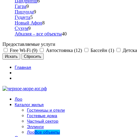
Цандрипш
6
Гагра
9
Пицунда
9
Гудаута
5
Новый Афон
8
Сухум
9
Абхазия – все объекты
40
Предоставляемые услуги
Free Wi-Fi (9)
Автостоянка (12)
Бассейн (1)
Детска
Главная
Лоо
Каталог жилья
Гостиницы и отели
Гостевые дома
Частный сектор
Эллинги
Лоо
Все объекты