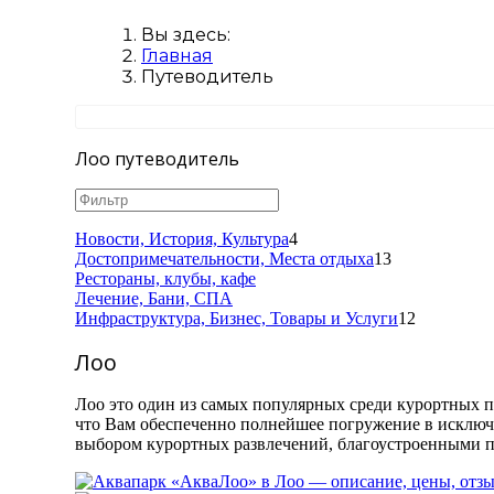
Вы здесь:
Главная
Путеводитель
Лоо путеводитель
Новости, История, Культура
4
Достопримечательности, Местa отдыха
13
Рестораны, клубы, кафе
Лечение, Бани, СПА
Инфраструктура, Бизнес, Товары и Услуги
12
Лоо
Лоо это один из самых популярных среди курортных п
что Вам обеспеченно полнейшее погружение в исклю
выбором курортных развлечений, благоустроенными п