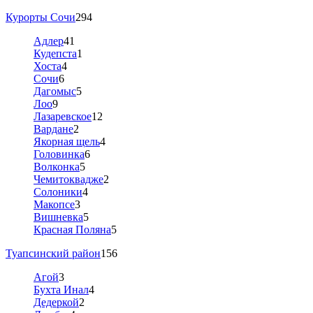
Курорты Сочи
294
Адлер
41
Кудепста
1
Хоста
4
Сочи
6
Дагомыс
5
Лоо
9
Лазаревское
12
Вардане
2
Якорная щель
4
Головинка
6
Волконка
5
Чемитоквадже
2
Солоники
4
Макопсе
3
Вишневка
5
Красная Поляна
5
Туапсинский район
156
Агой
3
Бухта Инал
4
Дедеркой
2