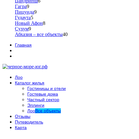
Цандрипш
6
Гагра
9
Пицунда
9
Гудаута
5
Новый Афон
8
Сухум
9
Абхазия – все объекты
40
Главная
Лоо
Каталог жилья
Гостиницы и отели
Гостевые дома
Частный сектор
Эллинги
Лоо
Все объекты
Отзывы
Путеводитель
Карта