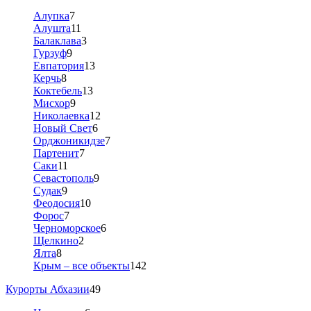
Алупка
7
Алушта
11
Балаклава
3
Гурзуф
9
Евпатория
13
Керчь
8
Коктебель
13
Мисхор
9
Николаевка
12
Новый Свет
6
Орджоникидзе
7
Партенит
7
Саки
11
Севастополь
9
Судак
9
Феодосия
10
Форос
7
Черноморское
6
Щелкино
2
Ялта
8
Крым – все объекты
142
Курорты Абхазии
49