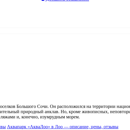
оселков Большого Сочи. Он расположился на территории национ
чительный природный анклав. Но, кроме живописных, неповтор
ляжами и, конечно, изумрудным морем.
Аквапарк «АкваЛоо» в Лоо — описание, цены, отзывы