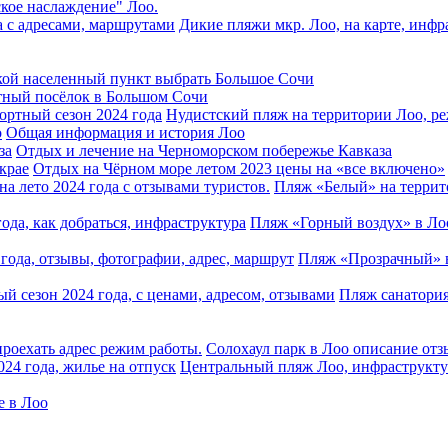
кое наслаждение" Лоо.
Дикие пляжи мкр. Лоо, на карте, инф
кой населенный пункт выбрать Большое Сочи
тный посёлок в Большом Сочи
Нудистский пляж на территории Лоо, ре
Общая информация и история Лоо
Отдых и лечение на Черноморском побережье Кавказа
Отдых на Чёрном море летом 2023 цены на «все включено»
Пляж «Белый» на террит
Пляж «Горный воздух» в Лоо,
Пляж «Прозрачный» в
Пляж санатория
Солохаул парк в Лоо описание отз
Центральный пляж Лоо, инфраструктур
е в Лоо