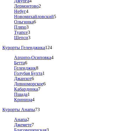
Джубга
4
Лермонтово
2
Небуг
4
Новомихайловский
5
Ольгинка
6
Пляхо
3
Туапсе
3
Шепси
3
Курорты Геленджика
124
Архипо-Осиповка
4
Бетта
6
Геленджик
8
Голубая Бухта
1
Джанхот
6
Дивноморское
6
Кабардинка
7
Пшада
1
Криница
4
Курорты Анапы
73
Анапа
2
Джемете
7
Благовещенская
3