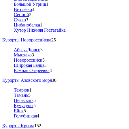
Большой Утриш
1
Витязево
3
Сенной
2
Сукко
3
Цибанобалка
1
Хутор Нижняя Гостагайка
Курорты Новороссийска
25
Абрау-Дюрсо
3
Мысхако
3
Новороссийск
5
Широкая Балка
3
Южная Озереевка
4
Курорты Азовского моря
30
Темрюк
1
Тамань
5
Пересыпь
5
Кучугуры
5
Ейск
5
Голубицкая
4
Курорты Крыма
152