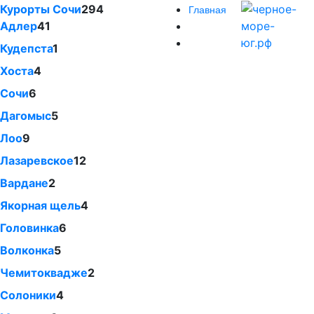
Курорты Сочи
294
Главная
Адлер
41
Кудепста
1
Хоста
4
Сочи
6
Дагомыс
5
Лоо
9
Лазаревское
12
Вардане
2
Якорная щель
4
Головинка
6
Волконка
5
Чемитоквадже
2
Солоники
4