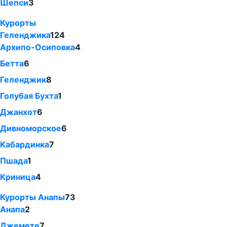
Шепси
3
Курорты
Геленджика
124
Архипо-Осиповка
4
Бетта
6
Геленджик
8
Голубая Бухта
1
Джанхот
6
Дивноморское
6
Кабардинка
7
Пшада
1
Криница
4
Курорты Анапы
73
Анапа
2
Джемете
7