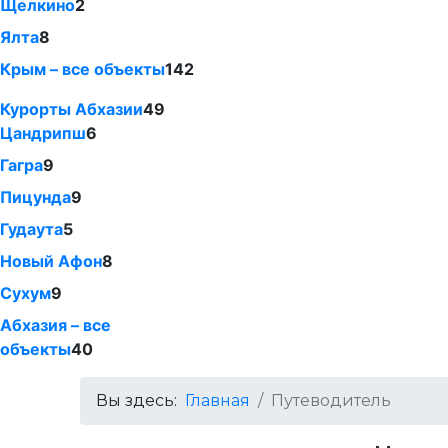
Щелкино
2
Ялта
8
Крым – все объекты
142
Курорты Абхазии
49
Цандрипш
6
Гагра
9
Пицунда
9
Гудаута
5
Новый Афон
8
Сухум
9
Абхазия – все
объекты
40
Вы здесь:
Главная
Путеводитель