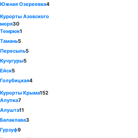
Южная Озереевка
4
Курорты Азовского
моря
30
Темрюк
1
Тамань
5
Пересыпь
5
Кучугуры
5
Ейск
5
Голубицкая
4
Курорты Крыма
152
Алупка
7
Алушта
11
Балаклава
3
Гурзуф
9