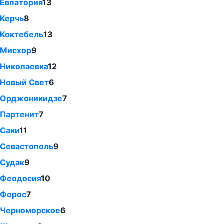
Евпатория
13
Керчь
8
Коктебель
13
Мисхор
9
Николаевка
12
Новый Свет
6
Орджоникидзе
7
Партенит
7
Саки
11
Севастополь
9
Судак
9
Феодосия
10
Форос
7
Черноморское
6