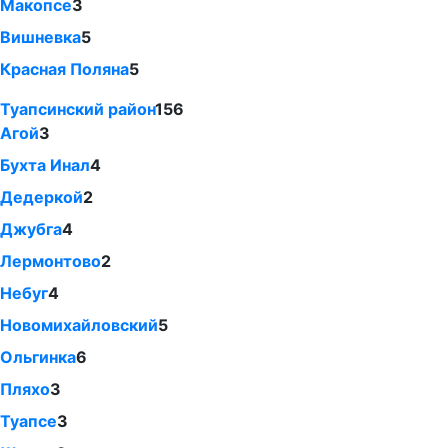
Макопсе
3
Вишневка
5
Красная Поляна
5
Туапсинский район
156
Агой
3
Бухта Инал
4
Дедеркой
2
Джубга
4
Лермонтово
2
Небуг
4
Новомихайловский
5
Ольгинка
6
Пляхо
3
Туапсе
3