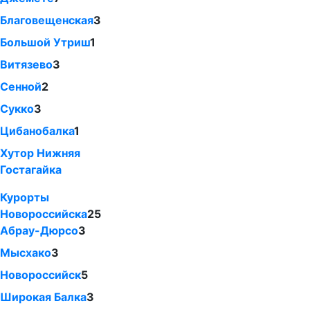
Благовещенская
3
Большой Утриш
1
Витязево
3
Сенной
2
Сукко
3
Цибанобалка
1
Хутор Нижняя
Гостагайка
Курорты
Новороссийска
25
Абрау-Дюрсо
3
Мысхако
3
Новороссийск
5
Широкая Балка
3