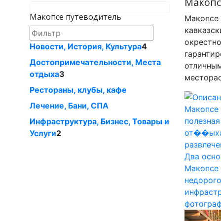
Макопс
Макопсе путеводитель
Макопсе 
кавказск
окрестно
Новости, История, Культура
4
гарантир
Достопримечательности, Местa
отличным
отдыха
3
месторас
Рестораны, клубы, кафе
Лечение, Бани, СПА
Инфраструктура, Бизнес, Товары и
Услуги
2
Два осно
Макопсе 
недорого
инфрастр
фотограф