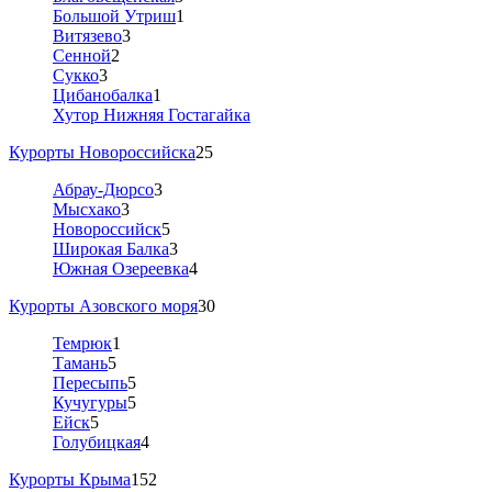
Большой Утриш
1
Витязево
3
Сенной
2
Сукко
3
Цибанобалка
1
Хутор Нижняя Гостагайка
Курорты Новороссийска
25
Абрау-Дюрсо
3
Мысхако
3
Новороссийск
5
Широкая Балка
3
Южная Озереевка
4
Курорты Азовского моря
30
Темрюк
1
Тамань
5
Пересыпь
5
Кучугуры
5
Ейск
5
Голубицкая
4
Курорты Крыма
152