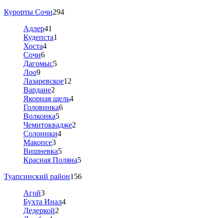
Курорты Сочи
294
Адлер
41
Кудепста
1
Хоста
4
Сочи
6
Дагомыс
5
Лоо
9
Лазаревское
12
Вардане
2
Якорная щель
4
Головинка
6
Волконка
5
Чемитоквадже
2
Солоники
4
Макопсе
3
Вишневка
5
Красная Поляна
5
Туапсинский район
156
Агой
3
Бухта Инал
4
Дедеркой
2