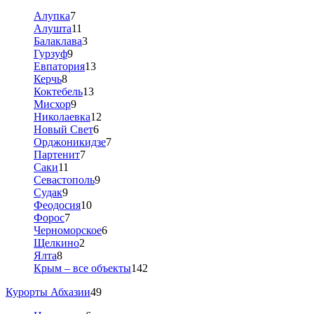
Алупка
7
Алушта
11
Балаклава
3
Гурзуф
9
Евпатория
13
Керчь
8
Коктебель
13
Мисхор
9
Николаевка
12
Новый Свет
6
Орджоникидзе
7
Партенит
7
Саки
11
Севастополь
9
Судак
9
Феодосия
10
Форос
7
Черноморское
6
Щелкино
2
Ялта
8
Крым – все объекты
142
Курорты Абхазии
49