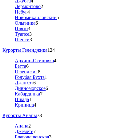
Джубга
4
Лермонтово
2
Небуг
4
Новомихайловский
5
Ольгинка
6
Пляхо
3
Туапсе
3
Шепси
3
Курорты Геленджика
124
Архипо-Осиповка
4
Бетта
6
Геленджик
8
Голубая Бухта
1
Джанхот
6
Дивноморское
6
Кабардинка
7
Пшада
1
Криница
4
Курорты Анапы
73
Анапа
2
Джемете
7
Благовещенская
3