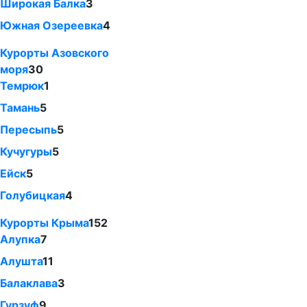
Широкая Балка
3
Южная Озереевка
4
Курорты Азовского
моря
30
Темрюк
1
Тамань
5
Пересыпь
5
Кучугуры
5
Ейск
5
Голубицкая
4
Курорты Крыма
152
Алупка
7
Алушта
11
Балаклава
3
Гурзуф
9