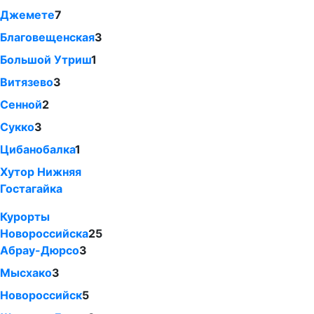
Джемете
7
Благовещенская
3
Большой Утриш
1
Витязево
3
Сенной
2
Сукко
3
Цибанобалка
1
Хутор Нижняя
Гостагайка
Курорты
Новороссийска
25
Абрау-Дюрсо
3
Мысхако
3
Новороссийск
5