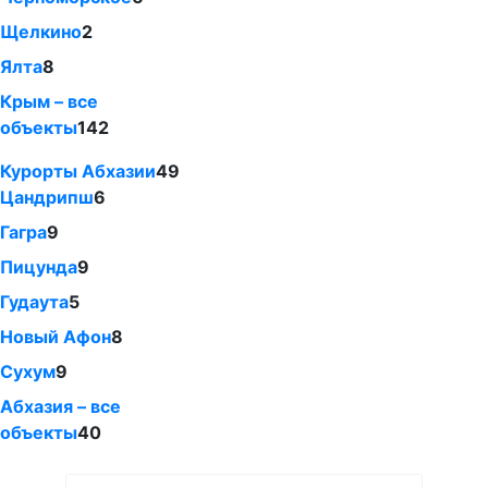
Щелкино
2
Ялта
8
Крым – все
объекты
142
Курорты Абхазии
49
Цандрипш
6
Гагра
9
Пицунда
9
Гудаута
5
Новый Афон
8
Сухум
9
Абхазия – все
объекты
40