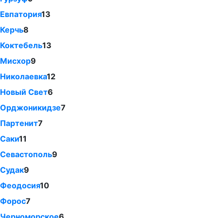
Евпатория
13
Керчь
8
Коктебель
13
Мисхор
9
Николаевка
12
Новый Свет
6
Орджоникидзе
7
Партенит
7
Саки
11
Севастополь
9
Судак
9
Феодосия
10
Форос
7
Черноморское
6