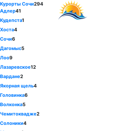
Курорты Сочи
294
Адлер
41
Кудепста
1
Хоста
4
Сочи
6
Дагомыс
5
Лоо
9
Лазаревское
12
Вардане
2
Якорная щель
4
Головинка
6
Волконка
5
Чемитоквадже
2
Солоники
4