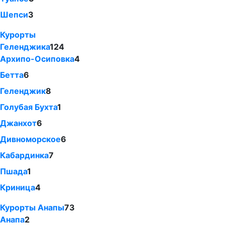
Шепси
3
Курорты
Геленджика
124
Архипо-Осиповка
4
Бетта
6
Геленджик
8
Голубая Бухта
1
Джанхот
6
Дивноморское
6
Кабардинка
7
Пшада
1
Криница
4
Курорты Анапы
73
Анапа
2