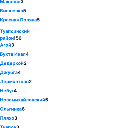
Макопсе
3
Вишневка
5
Красная Поляна
5
Туапсинский
район
156
Агой
3
Бухта Инал
4
Дедеркой
2
Джубга
4
Лермонтово
2
Небуг
4
Новомихайловский
5
Ольгинка
6
Пляхо
3
Туапсе
3