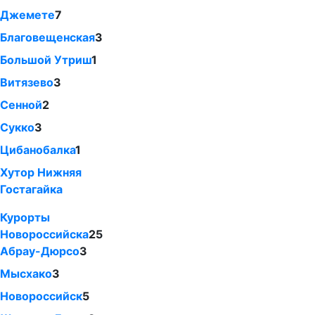
Джемете
7
Благовещенская
3
Большой Утриш
1
Витязево
3
Сенной
2
Сукко
3
Цибанобалка
1
Хутор Нижняя
Гостагайка
Курорты
Новороссийска
25
Абрау-Дюрсо
3
Мысхако
3
Новороссийск
5