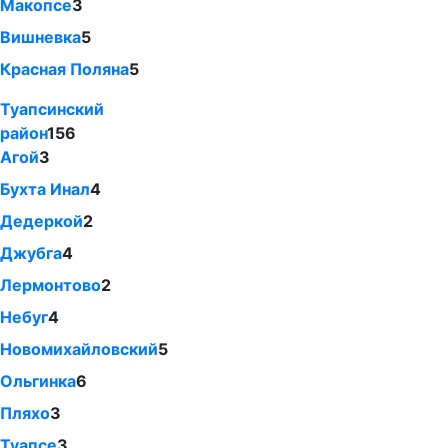
Макопсе
3
Вишневка
5
Красная Поляна
5
Туапсинский
район
156
Агой
3
Бухта Инал
4
Дедеркой
2
Джубга
4
Лермонтово
2
Небуг
4
Новомихайловский
5
Ольгинка
6
Пляхо
3
Туапсе
3