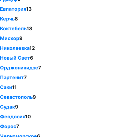
Евпатория
13
Керчь
8
Коктебель
13
Мисхор
9
Николаевка
12
Новый Свет
6
Орджоникидзе
7
Партенит
7
Саки
11
Севастополь
9
Судак
9
Феодосия
10
Форос
7
Черноморское
6