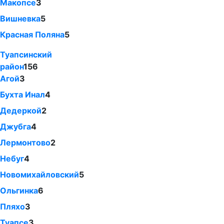
Макопсе
3
Вишневка
5
Красная Поляна
5
Туапсинский
район
156
Агой
3
Бухта Инал
4
Дедеркой
2
Джубга
4
Лермонтово
2
Небуг
4
Новомихайловский
5
Ольгинка
6
Пляхо
3
Туапсе
3