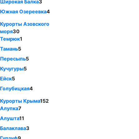
Широкая Балка
3
Южная Озереевка
4
Курорты Азовского
моря
30
Темрюк
1
Тамань
5
Пересыпь
5
Кучугуры
5
Ейск
5
Голубицкая
4
Курорты Крыма
152
Алупка
7
Алушта
11
Балаклава
3
Гурзуф
9