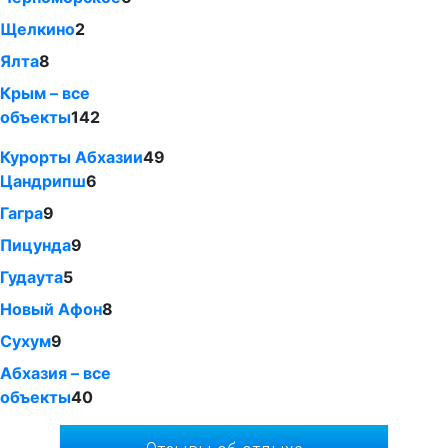
Щелкино
2
Ялта
8
Крым – все
объекты
142
Курорты Абхазии
49
Цандрипш
6
Гагра
9
Пицунда
9
Гудаута
5
Новый Афон
8
Сухум
9
Абхазия – все
объекты
40