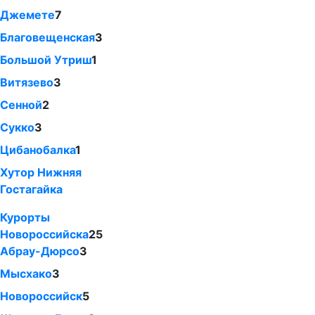
Джемете
7
Благовещенская
3
Большой Утриш
1
Витязево
3
Сенной
2
Сукко
3
Цибанобалка
1
Хутор Нижняя
Гостагайка
Курорты
Новороссийска
25
Абрау-Дюрсо
3
Мысхако
3
Новороссийск
5