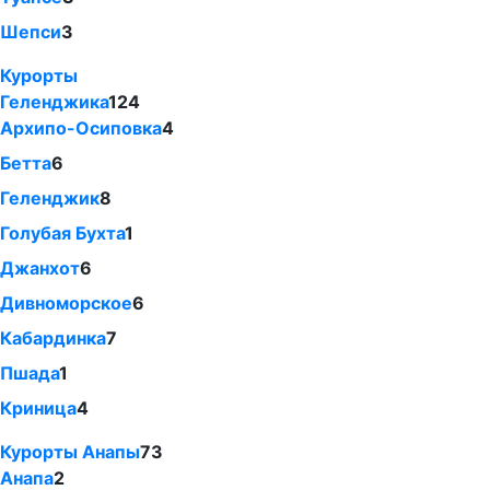
Шепси
3
Курорты
Геленджика
124
Архипо-Осиповка
4
Бетта
6
Геленджик
8
Голубая Бухта
1
Джанхот
6
Дивноморское
6
Кабардинка
7
Пшада
1
Криница
4
Курорты Анапы
73
Анапа
2