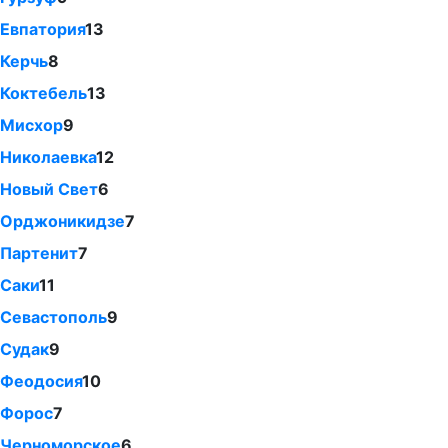
Евпатория
13
Керчь
8
Коктебель
13
Мисхор
9
Николаевка
12
Новый Свет
6
Орджоникидзе
7
Партенит
7
Саки
11
Севастополь
9
Судак
9
Феодосия
10
Форос
7
Черноморское
6