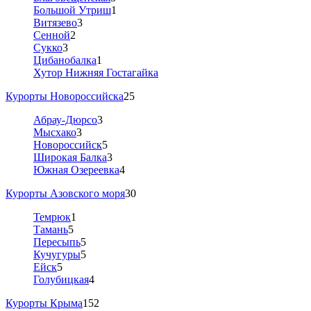
Большой Утриш
1
Витязево
3
Сенной
2
Сукко
3
Цибанобалка
1
Хутор Нижняя Гостагайка
Курорты Новороссийска
25
Абрау-Дюрсо
3
Мысхако
3
Новороссийск
5
Широкая Балка
3
Южная Озереевка
4
Курорты Азовского моря
30
Темрюк
1
Тамань
5
Пересыпь
5
Кучугуры
5
Ейск
5
Голубицкая
4
Курорты Крыма
152