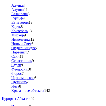
Алупка
7
Алушта
11
Балаклава
3
Гурзуф
9
Евпатория
13
Керчь
8
Коктебель
13
Мисхор
9
Николаевка
12
Новый Свет
6
Орджоникидзе
7
Партенит
7
Саки
11
Севастополь
9
Судак
9
Феодосия
10
Форос
7
Черноморское
6
Щелкино
2
Ялта
8
Крым – все объекты
142
Курорты Абхазии
49