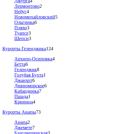
Джубга
4
Лермонтово
2
Небуг
4
Новомихайловский
5
Ольгинка
6
Пляхо
3
Туапсе
3
Шепси
3
Курорты Геленджика
124
Архипо-Осиповка
4
Бетта
6
Геленджик
8
Голубая Бухта
1
Джанхот
6
Дивноморское
6
Кабардинка
7
Пшада
1
Криница
4
Курорты Анапы
73
Анапа
2
Джемете
7
Благовещенская
3