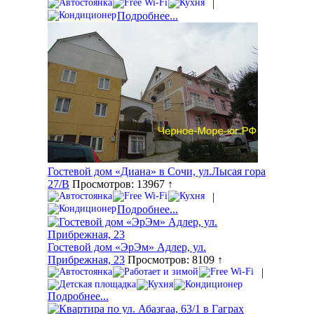
|
Подробнее...
Гостевой дом «Диана» в Сочи, ул.Лысая гора
27/В
Просмотров: 13967 ↑
|
Подробнее...
Гостевой дом «ЭрЭм» Адлер, ул.
Прибрежная, 23
Просмотров: 8109 ↑
|
Подробнее...