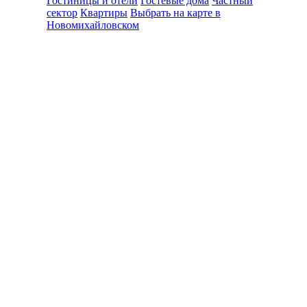
Гостиницы и отели
Гостевые дома
Частный
сектор
Квартиры
Выбрать на карте в
Новомихайловском