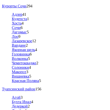
Курорты Сочи
294
Адлер
41
Кудепста
1
Хоста
4
Сочи
6
Дагомыс
5
Лоо
9
Лазаревское
12
Вардане
2
Якорная щель
4
Головинка
6
Волконка
5
Чемитоквадже
2
Солоники
4
Макопсе
3
Вишневка
5
Красная Поляна
5
Туапсинский район
156
Агой
3
Бухта Инал
4
Дедеркой
2