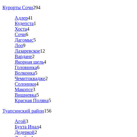
Курорты Сочи
294
Адлер
41
Кудепста
1
Хоста
4
Сочи
6
Дагомыс
5
Лоо
9
Лазаревское
12
Вардане
2
Якорная щель
4
Головинка
6
Волконка
5
Чемитоквадже
2
Солоники
4
Макопсе
3
Вишневка
5
Красная Поляна
5
Туапсинский район
156
Агой
3
Бухта Инал
4
Дедеркой
2