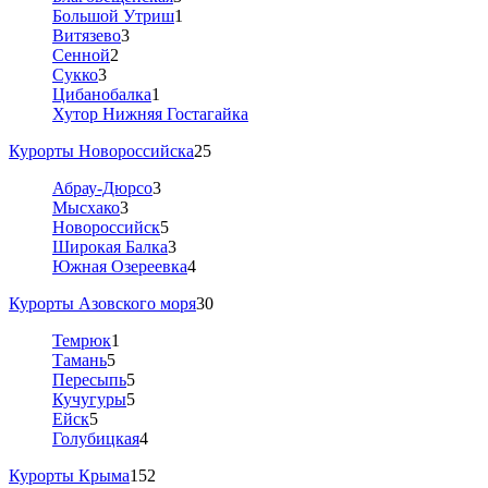
Большой Утриш
1
Витязево
3
Сенной
2
Сукко
3
Цибанобалка
1
Хутор Нижняя Гостагайка
Курорты Новороссийска
25
Абрау-Дюрсо
3
Мысхако
3
Новороссийск
5
Широкая Балка
3
Южная Озереевка
4
Курорты Азовского моря
30
Темрюк
1
Тамань
5
Пересыпь
5
Кучугуры
5
Ейск
5
Голубицкая
4
Курорты Крыма
152