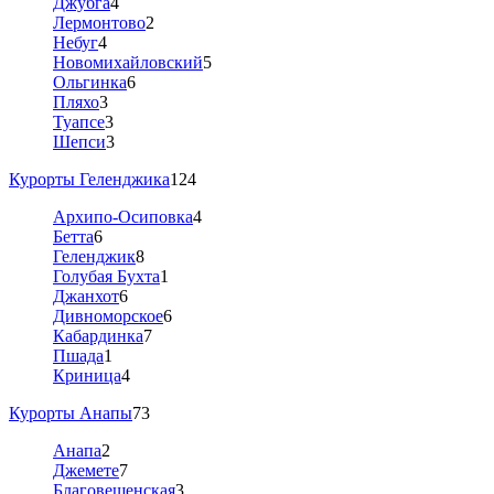
Джубга
4
Лермонтово
2
Небуг
4
Новомихайловский
5
Ольгинка
6
Пляхо
3
Туапсе
3
Шепси
3
Курорты Геленджика
124
Архипо-Осиповка
4
Бетта
6
Геленджик
8
Голубая Бухта
1
Джанхот
6
Дивноморское
6
Кабардинка
7
Пшада
1
Криница
4
Курорты Анапы
73
Анапа
2
Джемете
7
Благовещенская
3