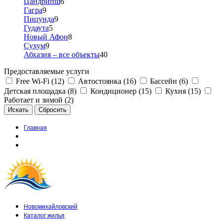
Цандрипш
6
Гагра
9
Пицунда
9
Гудаута
5
Новый Афон
8
Сухум
9
Абхазия – все объекты
40
Предоставляемые услуги
Free Wi-Fi (12)
Автостоянка (16)
Бассейн (6)
Детская площадка (8)
Кондиционер (15)
Кухня (15)
Работает и зимой (2)
Главная
Новомихайловский
Каталог жилья