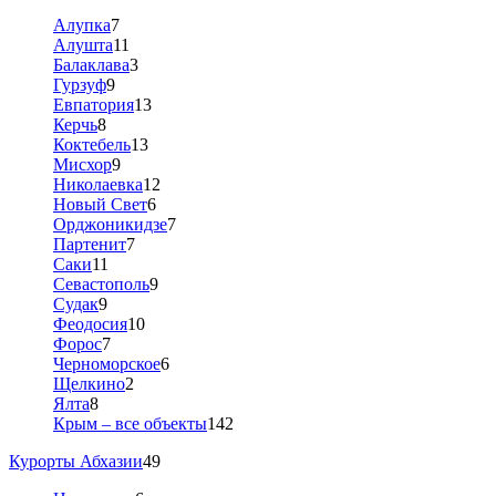
Алупка
7
Алушта
11
Балаклава
3
Гурзуф
9
Евпатория
13
Керчь
8
Коктебель
13
Мисхор
9
Николаевка
12
Новый Свет
6
Орджоникидзе
7
Партенит
7
Саки
11
Севастополь
9
Судак
9
Феодосия
10
Форос
7
Черноморское
6
Щелкино
2
Ялта
8
Крым – все объекты
142
Курорты Абхазии
49