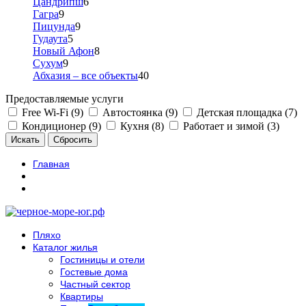
Цандрипш
6
Гагра
9
Пицунда
9
Гудаута
5
Новый Афон
8
Сухум
9
Абхазия – все объекты
40
Предоставляемые услуги
Free Wi-Fi (9)
Автостоянка (9)
Детская площадка (7)
Кондиционер (9)
Кухня (8)
Работает и зимой (3)
Главная
Пляхо
Каталог жилья
Гостиницы и отели
Гостевые дома
Частный сектор
Квартиры