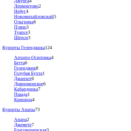
Джубга
4
Лермонтово
2
Небуг
4
Новомихайловский
5
Ольгинка
6
Пляхо
3
Туапсе
3
Шепси
3
Курорты Геленджика
124
Архипо-Осиповка
4
Бетта
6
Геленджик
8
Голубая Бухта
1
Джанхот
6
Дивноморское
6
Кабардинка
7
Пшада
1
Криница
4
Курорты Анапы
73
Анапа
2
Джемете
7
Благовещенская
3