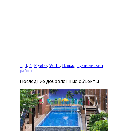
Вы комментируете как Гость.
1
,
3
,
4
,
Plyaho
,
Wi-Fi
,
Пляхо
,
Туапсинский
район
Последние добавленные объекты