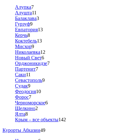
Алупка
7
Алушта
11
Балаклава
3
Гурзуф
9
Евпатория
13
Керчь
8
Коктебель
13
Мисхор
9
Николаевка
12
Новый Свет
6
Орджоникидзе
7
Партенит
7
Саки
11
Севастополь
9
Судак
9
Феодосия
10
Форос
7
Черноморское
6
Щелкино
2
Ялта
8
Крым – все объекты
142
Курорты Абхазии
49