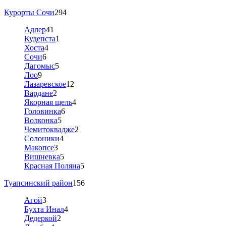
Курорты Сочи
294
Адлер
41
Кудепста
1
Хоста
4
Сочи
6
Дагомыс
5
Лоо
9
Лазаревское
12
Вардане
2
Якорная щель
4
Головинка
6
Волконка
5
Чемитоквадже
2
Солоники
4
Макопсе
3
Вишневка
5
Красная Поляна
5
Туапсинский район
156
Агой
3
Бухта Инал
4
Дедеркой
2