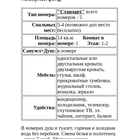
"Стандарт"
всего
Тип номера:
номеров - 5
Спальных
3-4 (возможно доп место
мест:
бесплатно)
Площадь
14 кв.м.
Комнат в
номера:
номере
: 1
Этаж
: 1-2
Санузел+Душ:
в номере
односпальные или
двуспальная кровати,
двухъярусная кровать,
Мебель:
стулья, шкаф,
прикроватные тумбочки,
журнальный столик,
вешалка, зеркало
кондиционер,
холодильник, телевизор,
Удобства:
спутниковое ТВ, эл.
чайник, интернет, балкон
В номерах душ и туалет, горячая и холодная
вода без перебоев. Смена белья и полотенец