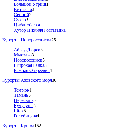
Большой Утриш
1
Витязево
3
Сенной
2
Сукко
3
Цибанобалка
1
Хутор Нижняя Гостагайка
Курорты Новороссийска
25
Абрау-Дюрсо
3
Мысхако
3
Новороссийск
5
Широкая Балка
3
Южная Озереевка
4
Курорты Азовского моря
30
Темрюк
1
Тамань
5
Пересыпь
5
Кучугуры
5
Ейск
5
Голубицкая
4
Курорты Крыма
152