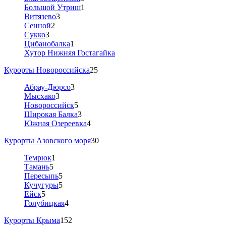
Большой Утриш
1
Витязево
3
Сенной
2
Сукко
3
Цибанобалка
1
Хутор Нижняя Гостагайка
Курорты Новороссийска
25
Абрау-Дюрсо
3
Мысхако
3
Новороссийск
5
Широкая Балка
3
Южная Озереевка
4
Курорты Азовского моря
30
Темрюк
1
Тамань
5
Пересыпь
5
Кучугуры
5
Ейск
5
Голубицкая
4
Курорты Крыма
152