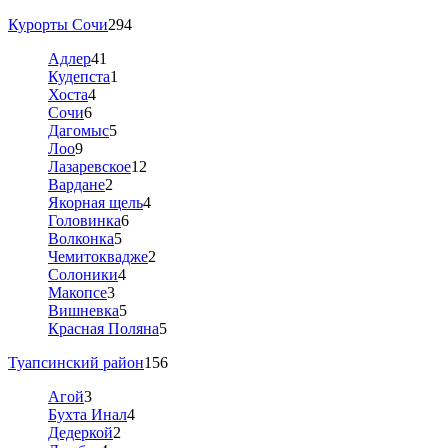
Курорты Сочи
294
Адлер
41
Кудепста
1
Хоста
4
Сочи
6
Дагомыс
5
Лоо
9
Лазаревское
12
Вардане
2
Якорная щель
4
Головинка
6
Волконка
5
Чемитоквадже
2
Солоники
4
Макопсе
3
Вишневка
5
Красная Поляна
5
Туапсинский район
156
Агой
3
Бухта Инал
4
Дедеркой
2