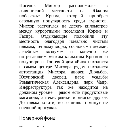
Поселок Мисхор расположился в
живописной местности на Южном
побережье Крыма, который приобрел
огромную популярность среди туристов.
Мисхор растянулся на десять километров
между курортными поселками Кореиз и
Гаспра. Отдыхающие полюбили эту
местность благодаря идеально чистым
пляжам, теплому морю, сосновыми лесами,
лечебным воздухом и конечно же
потрясающим мягким климатом Крымского
полуострова. Гостевой дом «Рио» находится
в самом центре Мисхора рядом находится
автостанция Мисхора, дворец Дюльбер,
Юсуповский дворец, парк усадьбы
Романтическая Александрия, парк Чаир.
Инфраструктура так же находится на
должном уровне – рядом есть продуктовые
магазины, аптеки, рынки и многое другое.
До пляжа кстати, всего лишь 5 минут не
спешной прогулки.
Номерной фонд: