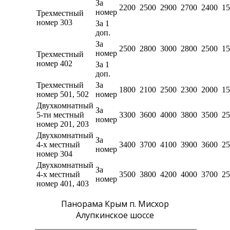
За
2200
2500
2900
2700
2400
15
номер
Трехместный
номер 303
За 1
доп.
За
2500
2800
3000
2800
2500
15
номер
Трехместный
номер 402
За 1
доп.
Трехместный
За
1800
2100
2500
2300
2000
15
номер 501, 502
номер
Двухкомнатный
За
5-ти местный
3300
3600
4000
3800
3500
25
номер
номер 201, 203
Двухкомнатный
За
4-х местный
3400
3700
4100
3900
3600
25
номер
номер 304
Двухкомнатный
За
4-х местный
3500
3800
4200
4000
3700
25
номер
номер 401, 403
Панорама Крым п. Мисхор
Алупкинское шоссе