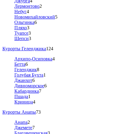
Джубга
4
Лермонтово
2
Небуг
4
Новомихайловский
5
Ольгинка
6
Пляхо
3
Туапсе
3
Шепси
3
Курорты Геленджика
124
Архипо-Осиповка
4
Бетта
6
Геленджик
8
Голубая Бухта
1
Джанхот
6
Дивноморское
6
Кабардинка
7
Пшада
1
Криница
4
Курорты Анапы
73
Анапа
2
Джемете
7
Благовещенская
3