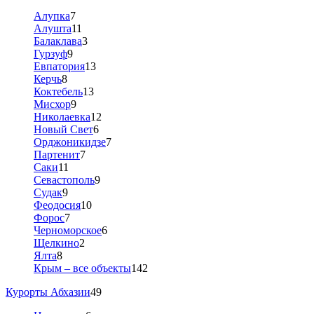
Алупка
7
Алушта
11
Балаклава
3
Гурзуф
9
Евпатория
13
Керчь
8
Коктебель
13
Мисхор
9
Николаевка
12
Новый Свет
6
Орджоникидзе
7
Партенит
7
Саки
11
Севастополь
9
Судак
9
Феодосия
10
Форос
7
Черноморское
6
Щелкино
2
Ялта
8
Крым – все объекты
142
Курорты Абхазии
49