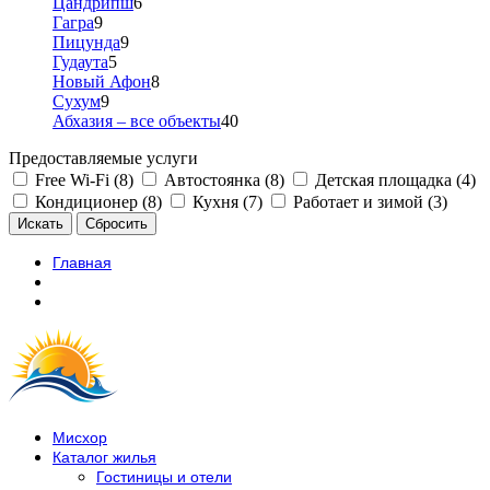
Цандрипш
6
Гагра
9
Пицунда
9
Гудаута
5
Новый Афон
8
Сухум
9
Абхазия – все объекты
40
Предоставляемые услуги
Free Wi-Fi (8)
Автостоянка (8)
Детская площадка (4)
Кондиционер (8)
Кухня (7)
Работает и зимой (3)
Главная
Мисхор
Каталог жилья
Гостиницы и отели