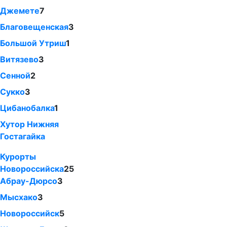
Джемете
7
Благовещенская
3
Большой Утриш
1
Витязево
3
Сенной
2
Сукко
3
Цибанобалка
1
Хутор Нижняя
Гостагайка
Курорты
Новороссийска
25
Абрау-Дюрсо
3
Мысхако
3
Новороссийск
5