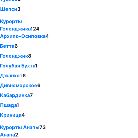
Шепси
3
Курорты
Геленджика
124
Архипо-Осиповка
4
Бетта
6
Геленджик
8
Голубая Бухта
1
Джанхот
6
Дивноморское
6
Кабардинка
7
Пшада
1
Криница
4
Курорты Анапы
73
Анапа
2