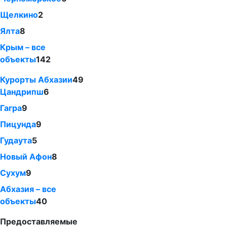
Щелкино
2
Ялта
8
Крым – все
объекты
142
Курорты Абхазии
49
Цандрипш
6
Гагра
9
Пицунда
9
Гудаута
5
Новый Афон
8
Сухум
9
Абхазия – все
объекты
40
Предоставляемые