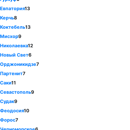
Евпатория
13
Керчь
8
Коктебель
13
Мисхор
9
Николаевка
12
Новый Свет
6
Орджоникидзе
7
Партенит
7
Саки
11
Севастополь
9
Судак
9
Феодосия
10
Форос
7
Черноморское
6