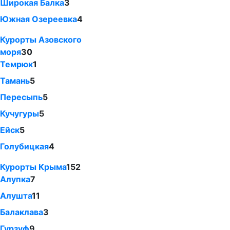
Широкая Балка
3
Южная Озереевка
4
Курорты Азовского
моря
30
Темрюк
1
Тамань
5
Пересыпь
5
Кучугуры
5
Ейск
5
Голубицкая
4
Курорты Крыма
152
Алупка
7
Алушта
11
Балаклава
3
Гурзуф
9