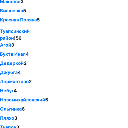
Макопсе
3
Вишневка
5
Красная Поляна
5
Туапсинский
район
156
Агой
3
Бухта Инал
4
Дедеркой
2
Джубга
4
Лермонтово
2
Небуг
4
Новомихайловский
5
Ольгинка
6
Пляхо
3
Туапсе
3