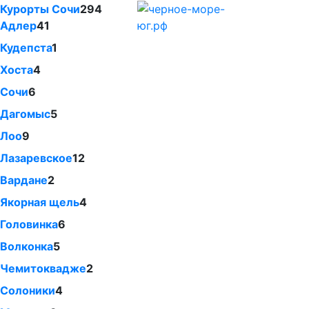
Курорты Сочи
294
Адлер
41
Кудепста
1
Хоста
4
Сочи
6
Дагомыс
5
Лоо
9
Лазаревское
12
Вардане
2
Якорная щель
4
Головинка
6
Волконка
5
Чемитоквадже
2
Солоники
4