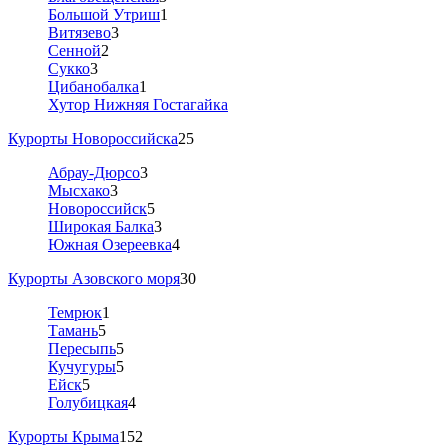
Большой Утриш
1
Витязево
3
Сенной
2
Сукко
3
Цибанобалка
1
Хутор Нижняя Гостагайка
Курорты Новороссийска
25
Абрау-Дюрсо
3
Мысхако
3
Новороссийск
5
Широкая Балка
3
Южная Озереевка
4
Курорты Азовского моря
30
Темрюк
1
Тамань
5
Пересыпь
5
Кучугуры
5
Ейск
5
Голубицкая
4
Курорты Крыма
152