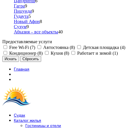
Цандрипш
6
Гагра
9
Пицунда
9
Гудаута
5
Новый Афон
8
Сухум
9
Абхазия – все объекты
40
Предоставляемые услуги
Free Wi-Fi (7)
Автостоянка (8)
Детская площадка (4)
Кондиционер (8)
Кухня (8)
Работает и зимой (1)
Главная
Судак
Каталог жилья
Гостиницы и отели