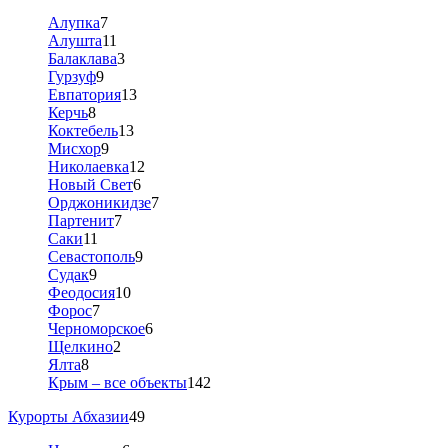
Алупка
7
Алушта
11
Балаклава
3
Гурзуф
9
Евпатория
13
Керчь
8
Коктебель
13
Мисхор
9
Николаевка
12
Новый Свет
6
Орджоникидзе
7
Партенит
7
Саки
11
Севастополь
9
Судак
9
Феодосия
10
Форос
7
Черноморское
6
Щелкино
2
Ялта
8
Крым – все объекты
142
Курорты Абхазии
49