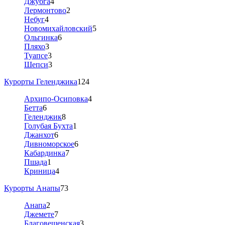
Джубга
4
Лермонтово
2
Небуг
4
Новомихайловский
5
Ольгинка
6
Пляхо
3
Туапсе
3
Шепси
3
Курорты Геленджика
124
Архипо-Осиповка
4
Бетта
6
Геленджик
8
Голубая Бухта
1
Джанхот
6
Дивноморское
6
Кабардинка
7
Пшада
1
Криница
4
Курорты Анапы
73
Анапа
2
Джемете
7
Благовещенская
3