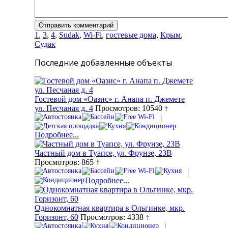
1
,
3
,
4
,
Sudak
,
Wi-Fi
,
гостевые дома
,
Крым
,
Судак
Последние добавленные объекты
Гостевой дом «Оазис» г. Анапа п. Джемете
ул. Песчаная д. 4
Просмотров: 10540 ↑
|
Подробнее...
Частный дом в Туапсе, ул. Фрунзе, 23В
Просмотров: 865 ↑
|
Подробнее...
Однокомнатная квартира в Ольгинке, мкр.
Горизонт, 60
Просмотров: 4338 ↑
|