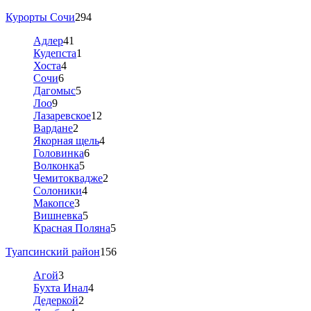
Курорты Сочи
294
Адлер
41
Кудепста
1
Хоста
4
Сочи
6
Дагомыс
5
Лоо
9
Лазаревское
12
Вардане
2
Якорная щель
4
Головинка
6
Волконка
5
Чемитоквадже
2
Солоники
4
Макопсе
3
Вишневка
5
Красная Поляна
5
Туапсинский район
156
Агой
3
Бухта Инал
4
Дедеркой
2