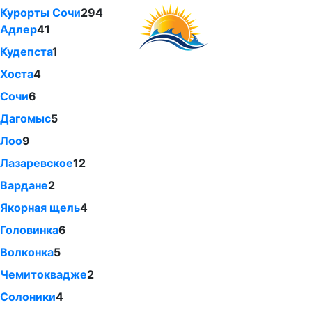
Курорты Сочи
294
Адлер
41
Кудепста
1
Хоста
4
Сочи
6
Дагомыс
5
Лоо
9
Лазаревское
12
Вардане
2
Якорная щель
4
Головинка
6
Волконка
5
Чемитоквадже
2
Солоники
4