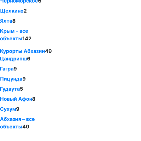
Черноморское
6
Щелкино
2
Ялта
8
Крым – все
объекты
142
Курорты Абхазии
49
Цандрипш
6
Гагра
9
Пицунда
9
Гудаута
5
Новый Афон
8
Сухум
9
Абхазия – все
объекты
40