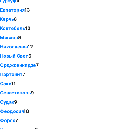
Гурзуф
9
Евпатория
13
Керчь
8
Коктебель
13
Мисхор
9
Николаевка
12
Новый Свет
6
Орджоникидзе
7
Партенит
7
Саки
11
Севастополь
9
Судак
9
Феодосия
10
Форос
7