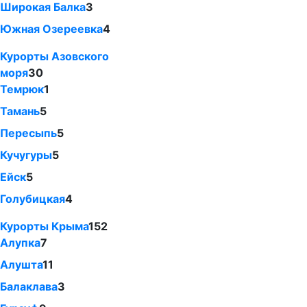
Широкая Балка
3
Южная Озереевка
4
Курорты Азовского
моря
30
Темрюк
1
Тамань
5
Пересыпь
5
Кучугуры
5
Ейск
5
Голубицкая
4
Курорты Крыма
152
Алупка
7
Алушта
11
Балаклава
3