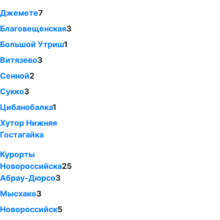
Джемете
7
Благовещенская
3
Большой Утриш
1
Витязево
3
Сенной
2
Сукко
3
Цибанобалка
1
Хутор Нижняя
Гостагайка
Курорты
Новороссийска
25
Абрау-Дюрсо
3
Мысхако
3
Новороссийск
5