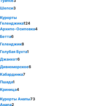
Туапсе
3
Шепси
3
Курорты
Геленджика
124
Архипо-Осиповка
4
Бетта
6
Геленджик
8
Голубая Бухта
1
Джанхот
6
Дивноморское
6
Кабардинка
7
Пшада
1
Криница
4
Курорты Анапы
73
Анапа
2