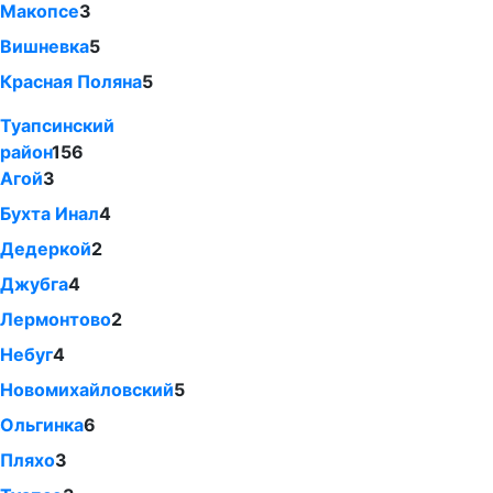
Макопсе
3
Вишневка
5
Красная Поляна
5
Туапсинский
район
156
Агой
3
Бухта Инал
4
Дедеркой
2
Джубга
4
Лермонтово
2
Небуг
4
Новомихайловский
5
Ольгинка
6
Пляхо
3