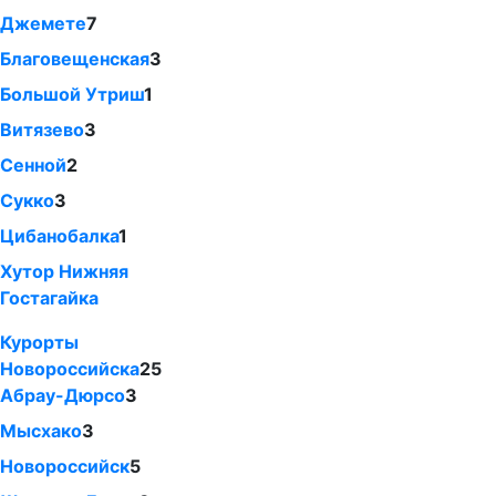
Джемете
7
Благовещенская
3
Большой Утриш
1
Витязево
3
Сенной
2
Сукко
3
Цибанобалка
1
Хутор Нижняя
Гостагайка
Курорты
Новороссийска
25
Абрау-Дюрсо
3
Мысхако
3
Новороссийск
5