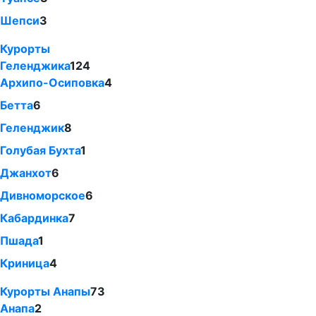
Шепси
3
Курорты
Геленджика
124
Архипо-Осиповка
4
Бетта
6
Геленджик
8
Голубая Бухта
1
Джанхот
6
Дивноморское
6
Кабардинка
7
Пшада
1
Криница
4
Курорты Анапы
73
Анапа
2