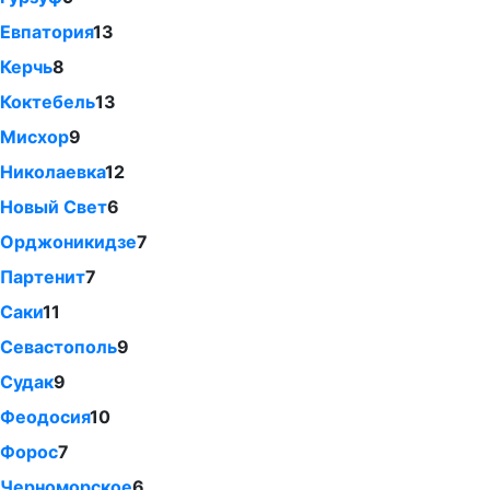
Евпатория
13
Керчь
8
Коктебель
13
Мисхор
9
Николаевка
12
Новый Свет
6
Орджоникидзе
7
Партенит
7
Саки
11
Севастополь
9
Судак
9
Феодосия
10
Форос
7
Черноморское
6