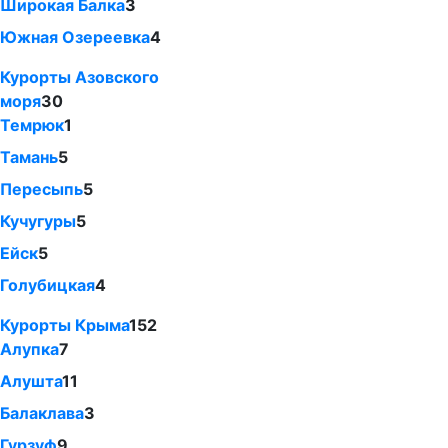
Широкая Балка
3
Южная Озереевка
4
Курорты Азовского
моря
30
Темрюк
1
Тамань
5
Пересыпь
5
Кучугуры
5
Ейск
5
Голубицкая
4
Курорты Крыма
152
Алупка
7
Алушта
11
Балаклава
3
Гурзуф
9