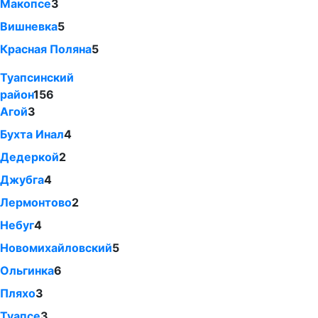
Макопсе
3
Вишневка
5
Красная Поляна
5
Туапсинский
район
156
Агой
3
Бухта Инал
4
Дедеркой
2
Джубга
4
Лермонтово
2
Небуг
4
Новомихайловский
5
Ольгинка
6
Пляхо
3
Туапсе
3