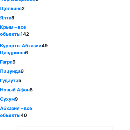
Щелкино
2
Ялта
8
Крым – все
объекты
142
Курорты Абхазии
49
Цандрипш
6
Гагра
9
Пицунда
9
Гудаута
5
Новый Афон
8
Сухум
9
Абхазия – все
объекты
40