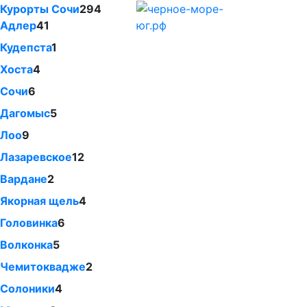
Курорты Сочи
294
Адлер
41
Кудепста
1
Хоста
4
Сочи
6
Дагомыс
5
Лоо
9
Лазаревское
12
Вардане
2
Якорная щель
4
Головинка
6
Волконка
5
Чемитоквадже
2
Солоники
4