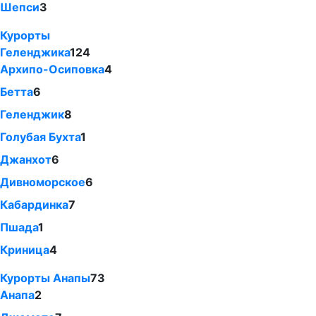
Шепси
3
Курорты
Геленджика
124
Архипо-Осиповка
4
Бетта
6
Геленджик
8
Голубая Бухта
1
Джанхот
6
Дивноморское
6
Кабардинка
7
Пшада
1
Криница
4
Курорты Анапы
73
Анапа
2