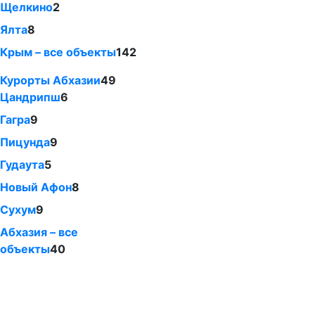
Щелкино
2
Ялта
8
Крым – все объекты
142
Курорты Абхазии
49
Цандрипш
6
Гагра
9
Пицунда
9
Гудаута
5
Новый Афон
8
Сухум
9
Абхазия – все
объекты
40