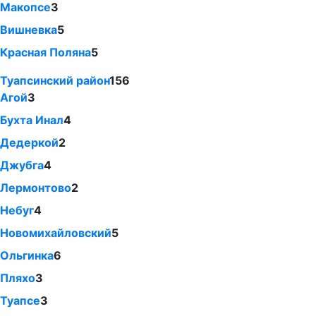
Макопсе
3
Вишневка
5
Красная Поляна
5
Туапсинский район
156
Агой
3
Бухта Инал
4
Дедеркой
2
Джубга
4
Лермонтово
2
Небуг
4
Новомихайловский
5
Ольгинка
6
Пляхо
3
Туапсе
3