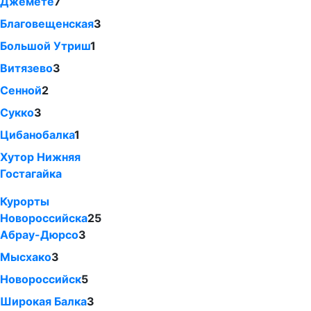
Джемете
7
Благовещенская
3
Большой Утриш
1
Витязево
3
Сенной
2
Сукко
3
Цибанобалка
1
Хутор Нижняя
Гостагайка
Курорты
Новороссийска
25
Абрау-Дюрсо
3
Мысхако
3
Новороссийск
5
Широкая Балка
3