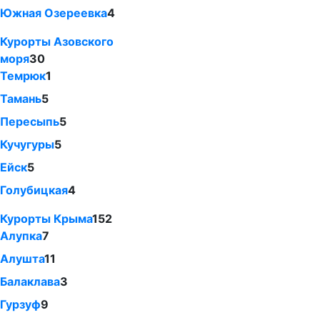
Южная Озереевка
4
Курорты Азовского
моря
30
Темрюк
1
Тамань
5
Пересыпь
5
Кучугуры
5
Ейск
5
Голубицкая
4
Курорты Крыма
152
Алупка
7
Алушта
11
Балаклава
3
Гурзуф
9