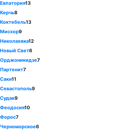
Евпатория
13
Керчь
8
Коктебель
13
Мисхор
9
Николаевка
12
Новый Свет
6
Орджоникидзе
7
Партенит
7
Саки
11
Севастополь
9
Судак
9
Феодосия
10
Форос
7
Черноморское
6