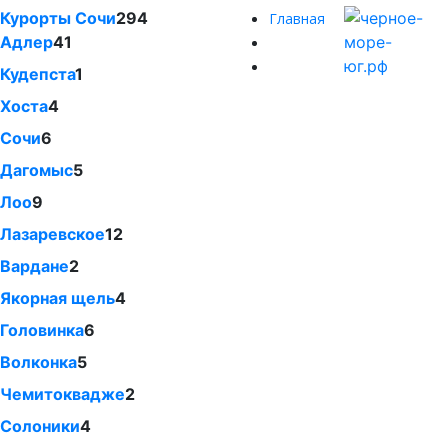
Курорты Сочи
294
Главная
Адлер
41
Кудепста
1
Хоста
4
Сочи
6
Дагомыс
5
Лоо
9
Лазаревское
12
Вардане
2
Якорная щель
4
Головинка
6
Волконка
5
Чемитоквадже
2
Солоники
4