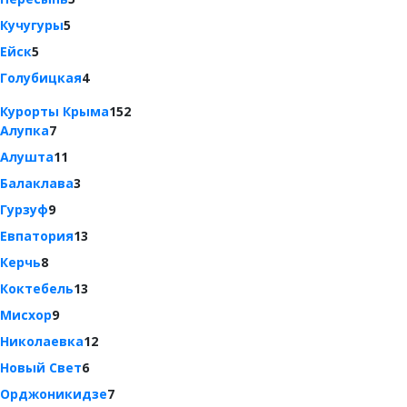
Кучугуры
5
Ейск
5
Голубицкая
4
Курорты Крыма
152
Алупка
7
Алушта
11
Балаклава
3
Гурзуф
9
Евпатория
13
Керчь
8
Коктебель
13
Мисхор
9
Николаевка
12
Новый Свет
6
Орджоникидзе
7