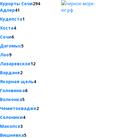
Курорты Сочи
294
Адлер
41
Кудепста
1
Хоста
4
Сочи
6
Дагомыс
5
Лоо
9
Лазаревское
12
Вардане
2
Якорная щель
4
Головинка
6
Волконка
5
Чемитоквадже
2
Солоники
4
Макопсе
3
Вишневка
5