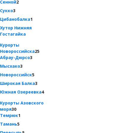
Сенной
2
Сукко
3
Цибанобалка
1
Хутор Нижняя
Гостагайка
Курорты
Новороссийска
25
Абрау-Дюрсо
3
Мысхако
3
Новороссийск
5
Широкая Балка
3
Южная Озереевка
4
Курорты Азовского
моря
30
Темрюк
1
Тамань
5
Пересыпь
5