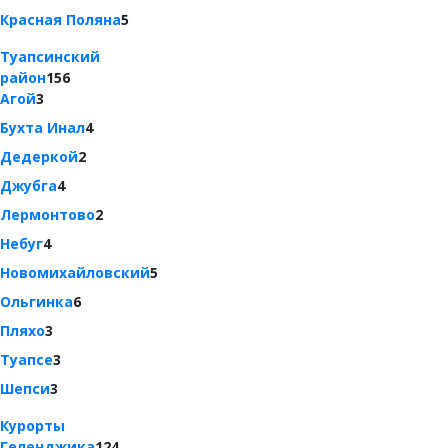
Красная Поляна
5
Туапсинский
район
156
Агой
3
Бухта Инал
4
Дедеркой
2
Джубга
4
Лермонтово
2
Небуг
4
Новомихайловский
5
Ольгинка
6
Пляхо
3
Туапсе
3
Шепси
3
Курорты
Геленджика
124