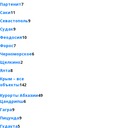
Партенит
7
Саки
11
Севастополь
9
Судак
9
Феодосия
10
Форос
7
Черноморское
6
Щелкино
2
Ялта
8
Крым – все
объекты
142
Курорты Абхазии
49
Цандрипш
6
Гагра
9
Пицунда
9
Гудаута
5