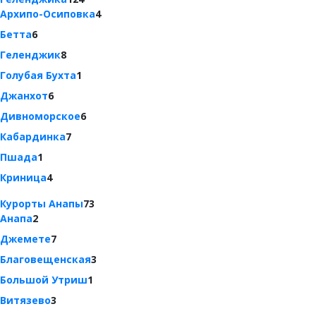
Архипо-Осиповка
4
Бетта
6
Геленджик
8
Голубая Бухта
1
Джанхот
6
Дивноморское
6
Кабардинка
7
Пшада
1
Криница
4
Курорты Анапы
73
Анапа
2
Джемете
7
Благовещенская
3
Большой Утриш
1
Витязево
3