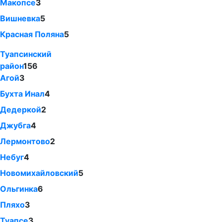
Макопсе
3
Вишневка
5
Красная Поляна
5
Туапсинский
район
156
Агой
3
Бухта Инал
4
Дедеркой
2
Джубга
4
Лермонтово
2
Небуг
4
Новомихайловский
5
Ольгинка
6
Пляхо
3
Туапсе
3