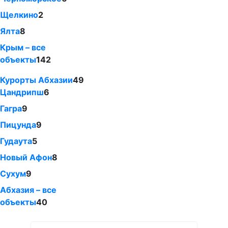
Щелкино
2
Ялта
8
Крым – все
объекты
142
Курорты Абхазии
49
Цандрипш
6
Гагра
9
Пицунда
9
Гудаута
5
Новый Афон
8
Сухум
9
Абхазия – все
объекты
40