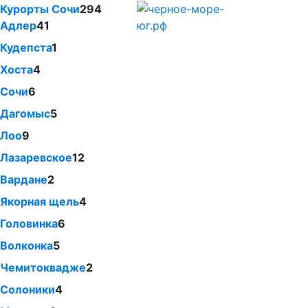
Курорты Сочи
294
Адлер
41
Кудепста
1
Хоста
4
Сочи
6
Дагомыс
5
Лоо
9
Лазаревское
12
Вардане
2
Якорная щель
4
Головинка
6
Волконка
5
Чемитоквадже
2
Солоники
4