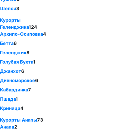
Шепси
3
Курорты
Геленджика
124
Архипо-Осиповка
4
Бетта
6
Геленджик
8
Голубая Бухта
1
Джанхот
6
Дивноморское
6
Кабардинка
7
Пшада
1
Криница
4
Курорты Анапы
73
Анапа
2