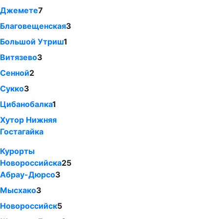
Джемете
7
Благовещенская
3
Большой Утриш
1
Витязево
3
Сенной
2
Сукко
3
Цибанобалка
1
Хутор Нижняя
Гостагайка
Курорты
Новороссийска
25
Абрау-Дюрсо
3
Мысхако
3
Новороссийск
5