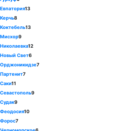
Евпатория
13
Керчь
8
Коктебель
13
Мисхор
9
Николаевка
12
Новый Свет
6
Орджоникидзе
7
Партенит
7
Саки
11
Севастополь
9
Судак
9
Феодосия
10
Форос
7
Черноморское
6