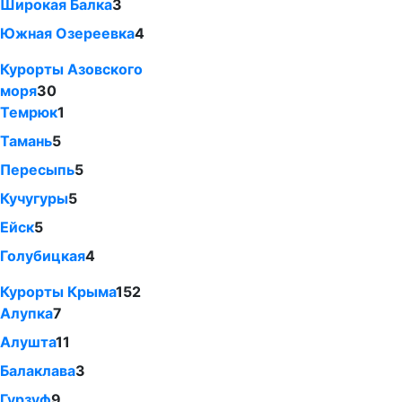
Широкая Балка
3
Южная Озереевка
4
Курорты Азовского
моря
30
Темрюк
1
Тамань
5
Пересыпь
5
Кучугуры
5
Ейск
5
Голубицкая
4
Курорты Крыма
152
Алупка
7
Алушта
11
Балаклава
3
Гурзуф
9