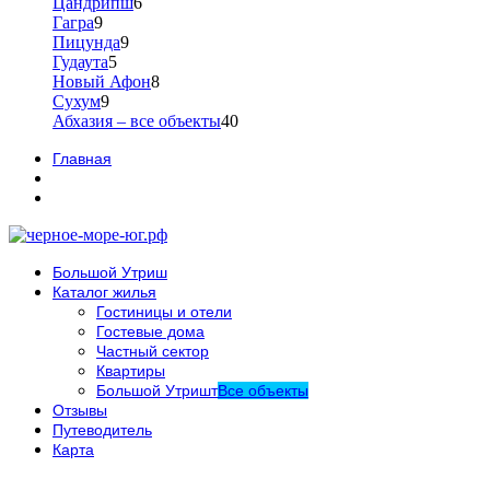
Цандрипш
6
Гагра
9
Пицунда
9
Гудаута
5
Новый Афон
8
Сухум
9
Абхазия – все объекты
40
Главная
Большой Утриш
Каталог жилья
Гостиницы и отели
Гостевые дома
Частный сектор
Квартиры
Большой Утришт
Все объекты
Отзывы
Путеводитель
Карта