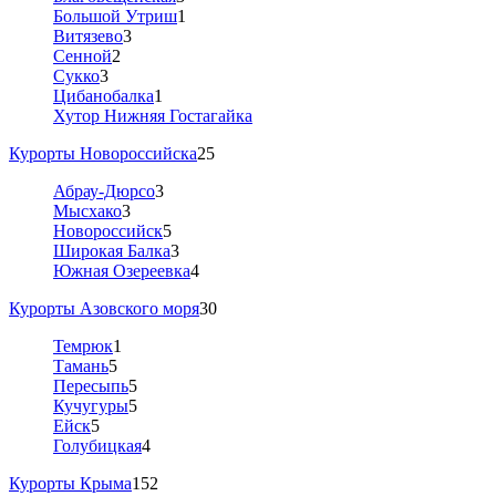
Большой Утриш
1
Витязево
3
Сенной
2
Сукко
3
Цибанобалка
1
Хутор Нижняя Гостагайка
Курорты Новороссийска
25
Абрау-Дюрсо
3
Мысхако
3
Новороссийск
5
Широкая Балка
3
Южная Озереевка
4
Курорты Азовского моря
30
Темрюк
1
Тамань
5
Пересыпь
5
Кучугуры
5
Ейск
5
Голубицкая
4
Курорты Крыма
152