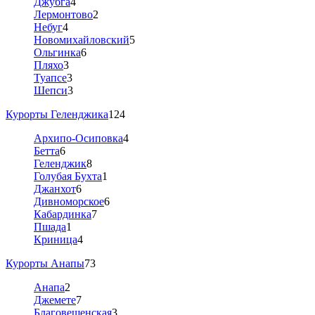
Джубга
4
Лермонтово
2
Небуг
4
Новомихайловский
5
Ольгинка
6
Пляхо
3
Туапсе
3
Шепси
3
Курорты Геленджика
124
Архипо-Осиповка
4
Бетта
6
Геленджик
8
Голубая Бухта
1
Джанхот
6
Дивноморское
6
Кабардинка
7
Пшада
1
Криница
4
Курорты Анапы
73
Анапа
2
Джемете
7
Благовещенская
3