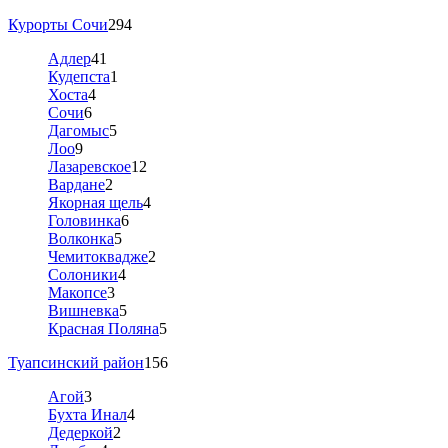
Курорты Сочи
294
Адлер
41
Кудепста
1
Хоста
4
Сочи
6
Дагомыс
5
Лоо
9
Лазаревское
12
Вардане
2
Якорная щель
4
Головинка
6
Волконка
5
Чемитоквадже
2
Солоники
4
Макопсе
3
Вишневка
5
Красная Поляна
5
Туапсинский район
156
Агой
3
Бухта Инал
4
Дедеркой
2