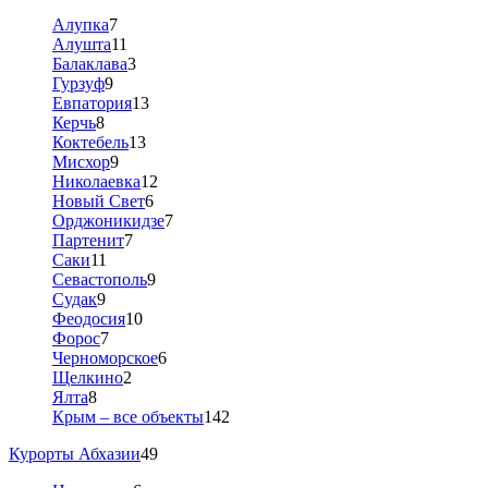
Алупка
7
Алушта
11
Балаклава
3
Гурзуф
9
Евпатория
13
Керчь
8
Коктебель
13
Мисхор
9
Николаевка
12
Новый Свет
6
Орджоникидзе
7
Партенит
7
Саки
11
Севастополь
9
Судак
9
Феодосия
10
Форос
7
Черноморское
6
Щелкино
2
Ялта
8
Крым – все объекты
142
Курорты Абхазии
49