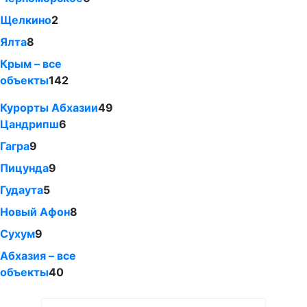
Щелкино
2
Ялта
8
Крым – все
объекты
142
Курорты Абхазии
49
Цандрипш
6
Гагра
9
Пицунда
9
Гудаута
5
Новый Афон
8
Сухум
9
Абхазия – все
объекты
40