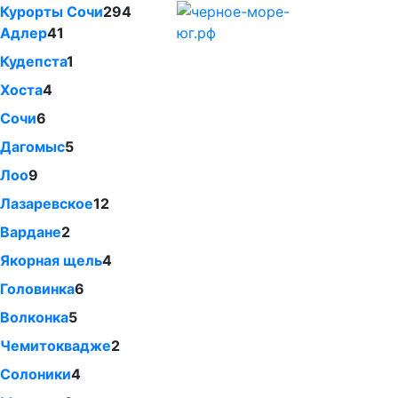
Курорты Сочи
294
Адлер
41
Кудепста
1
Хоста
4
Сочи
6
Дагомыс
5
Лоо
9
Лазаревское
12
Вардане
2
Якорная щель
4
Головинка
6
Волконка
5
Чемитоквадже
2
Солоники
4