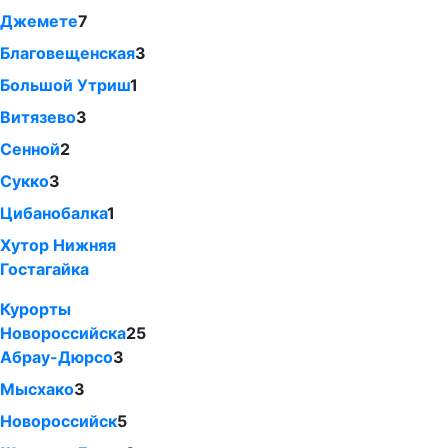
Джемете
7
Благовещенская
3
Большой Утриш
1
Витязево
3
Сенной
2
Сукко
3
Цибанобалка
1
Хутор Нижняя
Гостагайка
Курорты
Новороссийска
25
Абрау-Дюрсо
3
Мысхако
3
Новороссийск
5