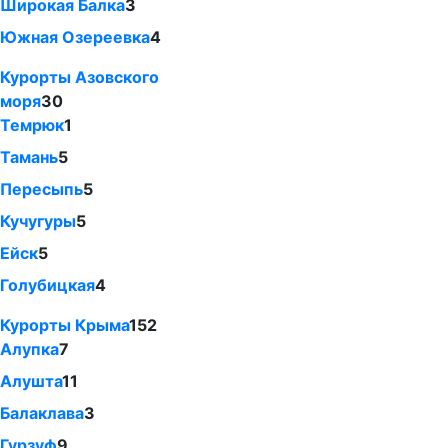
Широкая Балка
3
Южная Озереевка
4
Курорты Азовского
моря
30
Темрюк
1
Тамань
5
Пересыпь
5
Кучугуры
5
Ейск
5
Голубицкая
4
Курорты Крыма
152
Алупка
7
Алушта
11
Балаклава
3
Гурзуф
9