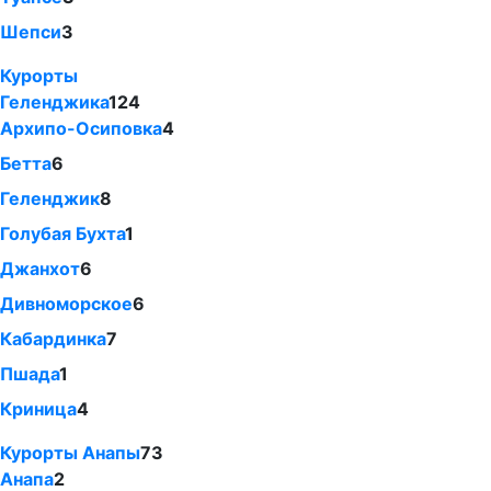
Шепси
3
Курорты
Геленджика
124
Архипо-Осиповка
4
Бетта
6
Геленджик
8
Голубая Бухта
1
Джанхот
6
Дивноморское
6
Кабардинка
7
Пшада
1
Криница
4
Курорты Анапы
73
Анапа
2