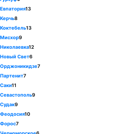
Евпатория
13
Керчь
8
Коктебель
13
Мисхор
9
Николаевка
12
Новый Свет
6
Орджоникидзе
7
Партенит
7
Саки
11
Севастополь
9
Судак
9
Феодосия
10
Форос
7
Черноморское
6