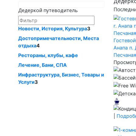
Дедерко
Последни
Дедеркой путеводитель
Новости, История, Культура
3
Достопримечательности, Местa
Гостевой
отдыха
4
Анапа п.
Песчаная
Рестораны, клубы, кафе
Просмотр
Лечение, Бани, СПА
Инфраструктура, Бизнес, Товары и
Услуги
3
|
Подробн