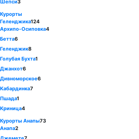
Шепси
3
Курорты
Геленджика
124
Архипо-Осиповка
4
Бетта
6
Геленджик
8
Голубая Бухта
1
Джанхот
6
Дивноморское
6
Кабардинка
7
Пшада
1
Криница
4
Курорты Анапы
73
Анапа
2
Джемете
7