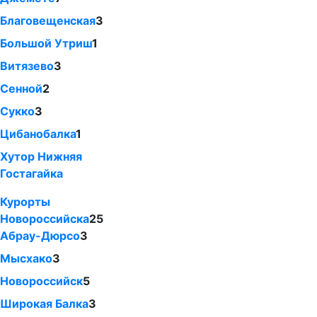
Благовещенская
3
Большой Утриш
1
Витязево
3
Сенной
2
Сукко
3
Цибанобалка
1
Хутор Нижняя
Гостагайка
Курорты
Новороссийска
25
Абрау-Дюрсо
3
Мысхако
3
Новороссийск
5
Широкая Балка
3