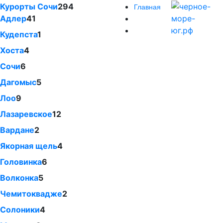
Курорты Сочи
294
Главная
Адлер
41
Кудепста
1
Хоста
4
Сочи
6
Дагомыс
5
Лоо
9
Лазаревское
12
Вардане
2
Якорная щель
4
Головинка
6
Волконка
5
Чемитоквадже
2
Солоники
4