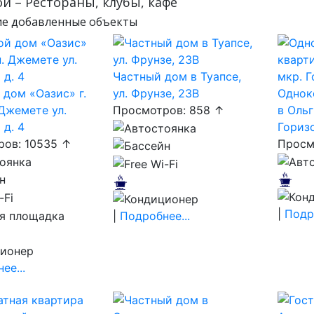
й – Рестораны, клубы, кафе
е добавленные объекты
Частный дом в Туапсе,
 дом «Оазис» г.
ул. Фрунзе, 23В
Однок
 Джемете ул.
Просмотров: 858 ↑
в Ольг
 д. 4
Горизо
ов: 10535 ↑
Просм
|
Подро
|
Подробнее...
ее...