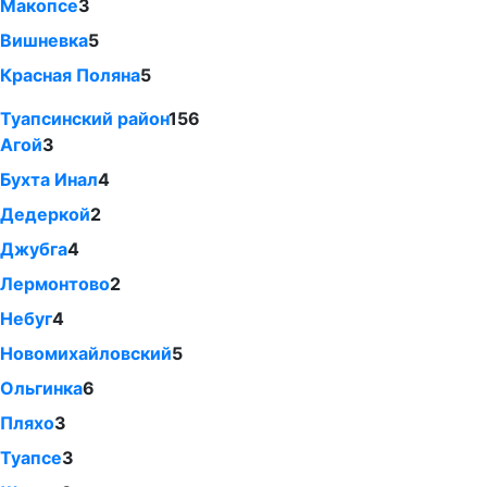
Макопсе
3
Вишневка
5
Красная Поляна
5
Туапсинский район
156
Агой
3
Бухта Инал
4
Дедеркой
2
Джубга
4
Лермонтово
2
Небуг
4
Новомихайловский
5
Ольгинка
6
Пляхо
3
Туапсе
3