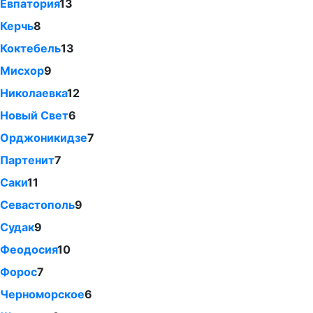
Евпатория
13
Керчь
8
Коктебель
13
Мисхор
9
Николаевка
12
Новый Свет
6
Орджоникидзе
7
Партенит
7
Саки
11
Севастополь
9
Судак
9
Феодосия
10
Форос
7
Черноморское
6