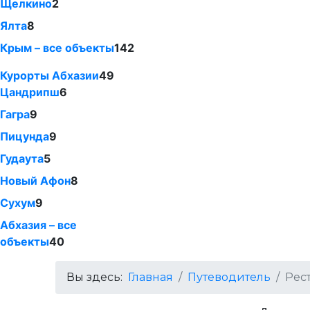
Щелкино
2
Ялта
8
Крым – все объекты
142
Курорты Абхазии
49
Цандрипш
6
Гагра
9
Пицунда
9
Гудаута
5
Новый Афон
8
Сухум
9
Абхазия – все
объекты
40
Вы здесь:
Главная
Путеводитель
Рес