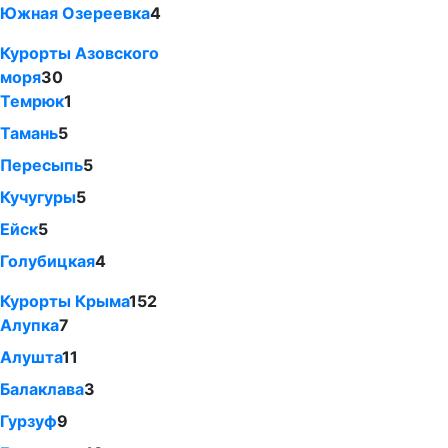
Южная Озереевка
4
Курорты Азовского
моря
30
Темрюк
1
Тамань
5
Пересыпь
5
Кучугуры
5
Ейск
5
Голубицкая
4
Курорты Крыма
152
Алупка
7
Алушта
11
Балаклава
3
Гурзуф
9