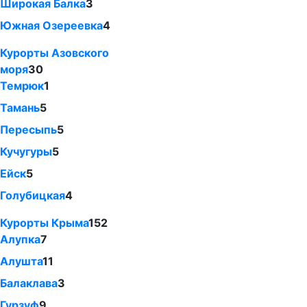
Широкая Балка
3
Южная Озереевка
4
Курорты Азовского
моря
30
Темрюк
1
Тамань
5
Пересыпь
5
Кучугуры
5
Ейск
5
Голубицкая
4
Курорты Крыма
152
Алупка
7
Алушта
11
Балаклава
3
Гурзуф
9