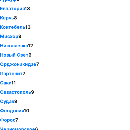
Евпатория
13
Керчь
8
Коктебель
13
Мисхор
9
Николаевка
12
Новый Свет
6
Орджоникидзе
7
Партенит
7
Саки
11
Севастополь
9
Судак
9
Феодосия
10
Форос
7
Черноморское
6