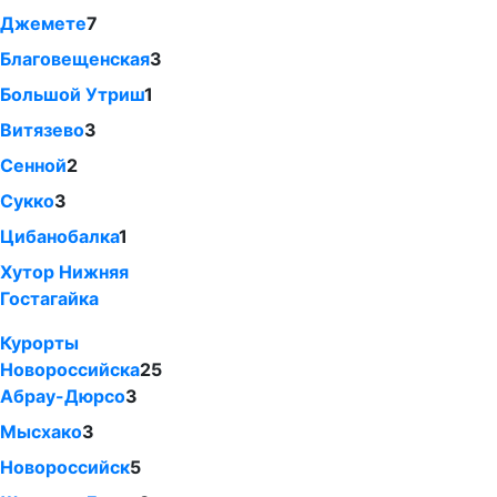
Джемете
7
Благовещенская
3
Большой Утриш
1
Витязево
3
Сенной
2
Сукко
3
Цибанобалка
1
Хутор Нижняя
Гостагайка
Курорты
Новороссийска
25
Абрау-Дюрсо
3
Мысхако
3
Новороссийск
5