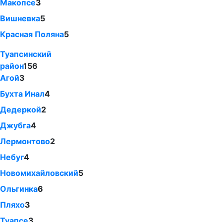
Макопсе
3
Вишневка
5
Красная Поляна
5
Туапсинский
район
156
Агой
3
Бухта Инал
4
Дедеркой
2
Джубга
4
Лермонтово
2
Небуг
4
Новомихайловский
5
Ольгинка
6
Пляхо
3
Туапсе
3