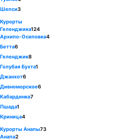
Шепси
3
Курорты
Геленджика
124
Архипо-Осиповка
4
Бетта
6
Геленджик
8
Голубая Бухта
1
Джанхот
6
Дивноморское
6
Кабардинка
7
Пшада
1
Криница
4
Курорты Анапы
73
Анапа
2