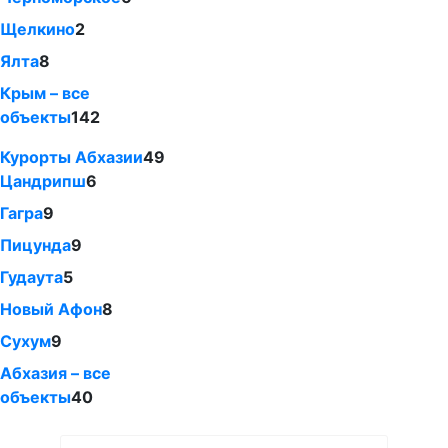
Щелкино
2
Ялта
8
Крым – все
объекты
142
Курорты Абхазии
49
Цандрипш
6
Гагра
9
Пицунда
9
Гудаута
5
Новый Афон
8
Сухум
9
Абхазия – все
объекты
40