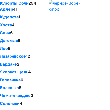
Курорты Сочи
294
Адлер
41
Кудепста
1
Хоста
4
Сочи
6
Дагомыс
5
Лоо
9
Лазаревское
12
Вардане
2
Якорная щель
4
Головинка
6
Волконка
5
Чемитоквадже
2
Солоники
4