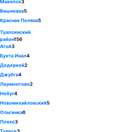
Макопсе
3
Вишневка
5
Красная Поляна
5
Туапсинский
район
156
Агой
3
Бухта Инал
4
Дедеркой
2
Джубга
4
Лермонтово
2
Небуг
4
Новомихайловский
5
Ольгинка
6
Пляхо
3
Туапсе
3