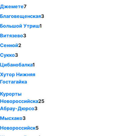
Джемете
7
Благовещенская
3
Большой Утриш
1
Витязево
3
Сенной
2
Сукко
3
Цибанобалка
1
Хутор Нижняя
Гостагайка
Курорты
Новороссийска
25
Абрау-Дюрсо
3
Мысхако
3
Новороссийск
5