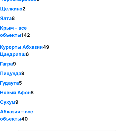
Щелкино
2
Ялта
8
Крым – все
объекты
142
Курорты Абхазии
49
Цандрипш
6
Гагра
9
Пицунда
9
Гудаута
5
Новый Афон
8
Сухум
9
Абхазия – все
объекты
40