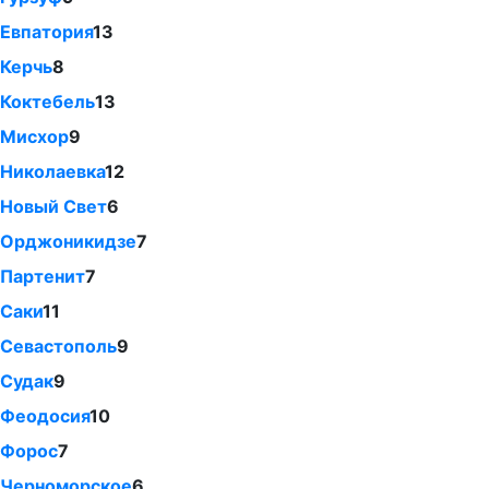
Евпатория
13
Керчь
8
Коктебель
13
Мисхор
9
Николаевка
12
Новый Свет
6
Орджоникидзе
7
Партенит
7
Саки
11
Севастополь
9
Судак
9
Феодосия
10
Форос
7
Черноморское
6