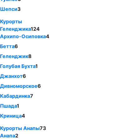
Шепси
3
Курорты
Геленджика
124
Архипо-Осиповка
4
Бетта
6
Геленджик
8
Голубая Бухта
1
Джанхот
6
Дивноморское
6
Кабардинка
7
Пшада
1
Криница
4
Курорты Анапы
73
Анапа
2