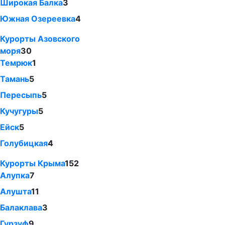
Широкая Балка
3
Южная Озереевка
4
Курорты Азовского
моря
30
Темрюк
1
Тамань
5
Пересыпь
5
Кучугуры
5
Ейск
5
Голубицкая
4
Курорты Крыма
152
Алупка
7
Алушта
11
Балаклава
3
Гурзуф
9