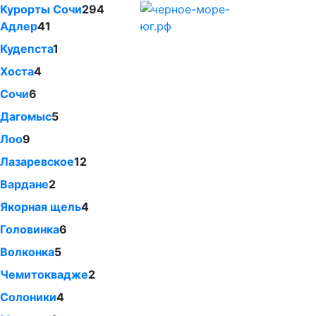
Курорты Сочи
294
Адлер
41
Кудепста
1
Хоста
4
Сочи
6
Дагомыс
5
Лоо
9
Лазаревское
12
Вардане
2
Якорная щель
4
Головинка
6
Волконка
5
Чемитоквадже
2
Солоники
4