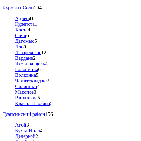
Курорты Сочи
294
Адлер
41
Кудепста
1
Хоста
4
Сочи
6
Дагомыс
5
Лоо
9
Лазаревское
12
Вардане
2
Якорная щель
4
Головинка
6
Волконка
5
Чемитоквадже
2
Солоники
4
Макопсе
3
Вишневка
5
Красная Поляна
5
Туапсинский район
156
Агой
3
Бухта Инал
4
Дедеркой
2