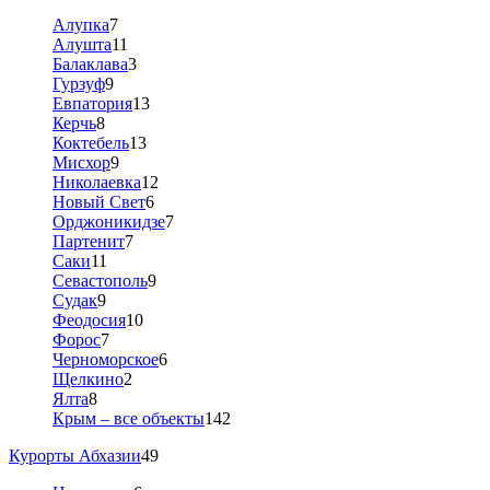
Алупка
7
Алушта
11
Балаклава
3
Гурзуф
9
Евпатория
13
Керчь
8
Коктебель
13
Мисхор
9
Николаевка
12
Новый Свет
6
Орджоникидзе
7
Партенит
7
Саки
11
Севастополь
9
Судак
9
Феодосия
10
Форос
7
Черноморское
6
Щелкино
2
Ялта
8
Крым – все объекты
142
Курорты Абхазии
49