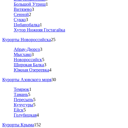
Большой Утриш
1
Витязево
3
Сенной
2
Сукко
3
Цибанобалка
1
Хутор Нижняя Гостагайка
Курорты Новороссийска
25
Абрау-Дюрсо
3
Мысхако
3
Новороссийск
5
Широкая Балка
3
Южная Озереевка
4
Курорты Азовского моря
30
Темрюк
1
Тамань
5
Пересыпь
5
Кучугуры
5
Ейск
5
Голубицкая
4
Курорты Крыма
152