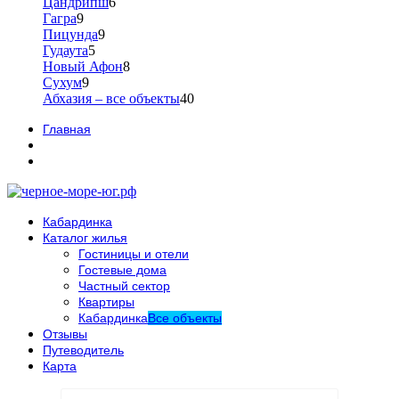
Цандрипш
6
Гагра
9
Пицунда
9
Гудаута
5
Новый Афон
8
Сухум
9
Абхазия – все объекты
40
Главная
Кабардинка
Каталог жилья
Гостиницы и отели
Гостевые дома
Частный сектор
Квартиры
Кабардинка
Все объекты
Отзывы
Путеводитель
Карта