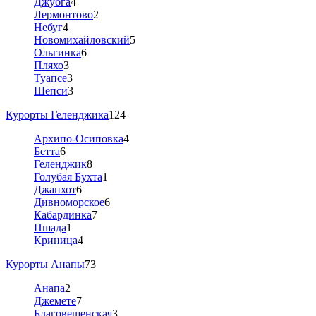
Джубга
4
Лермонтово
2
Небуг
4
Новомихайловский
5
Ольгинка
6
Пляхо
3
Туапсе
3
Шепси
3
Курорты Геленджика
124
Архипо-Осиповка
4
Бетта
6
Геленджик
8
Голубая Бухта
1
Джанхот
6
Дивноморское
6
Кабардинка
7
Пшада
1
Криница
4
Курорты Анапы
73
Анапа
2
Джемете
7
Благовещенская
3