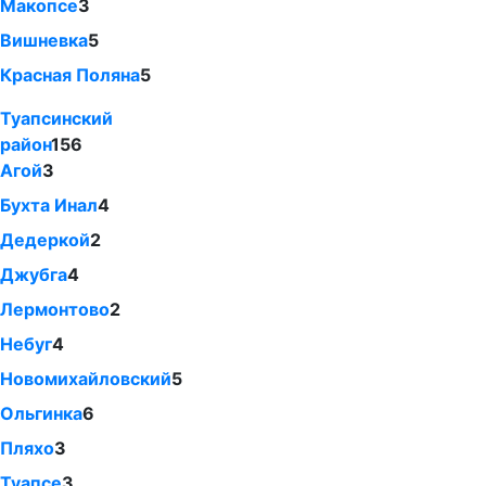
Макопсе
3
Вишневка
5
Красная Поляна
5
Туапсинский
район
156
Агой
3
Бухта Инал
4
Дедеркой
2
Джубга
4
Лермонтово
2
Небуг
4
Новомихайловский
5
Ольгинка
6
Пляхо
3
Туапсе
3