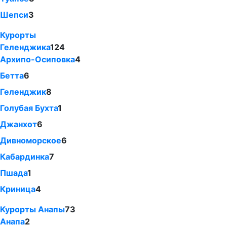
Шепси
3
Курорты
Геленджика
124
Архипо-Осиповка
4
Бетта
6
Геленджик
8
Голубая Бухта
1
Джанхот
6
Дивноморское
6
Кабардинка
7
Пшада
1
Криница
4
Курорты Анапы
73
Анапа
2