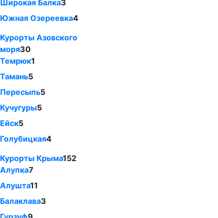
Широкая Балка
3
Южная Озереевка
4
Курорты Азовского
моря
30
Темрюк
1
Тамань
5
Пересыпь
5
Кучугуры
5
Ейск
5
Голубицкая
4
Курорты Крыма
152
Алупка
7
Алушта
11
Балаклава
3
Гурзуф
9