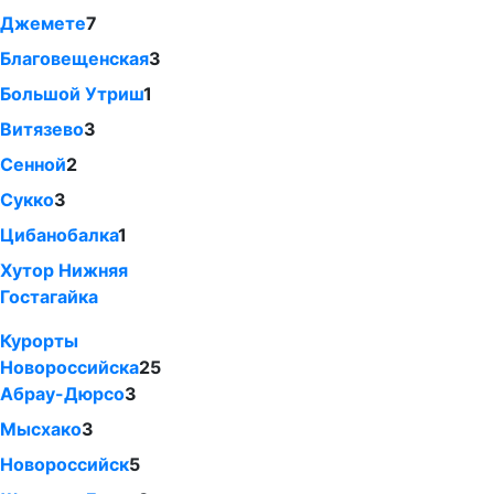
Джемете
7
Благовещенская
3
Большой Утриш
1
Витязево
3
Сенной
2
Сукко
3
Цибанобалка
1
Хутор Нижняя
Гостагайка
Курорты
Новороссийска
25
Абрау-Дюрсо
3
Мысхако
3
Новороссийск
5