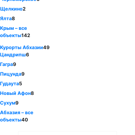
Щелкино
2
Ялта
8
Крым – все
объекты
142
Курорты Абхазии
49
Цандрипш
6
Гагра
9
Пицунда
9
Гудаута
5
Новый Афон
8
Сухум
9
Абхазия – все
объекты
40