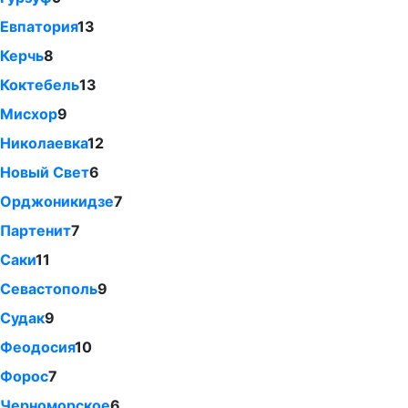
Евпатория
13
Керчь
8
Коктебель
13
Мисхор
9
Николаевка
12
Новый Свет
6
Орджоникидзе
7
Партенит
7
Саки
11
Севастополь
9
Судак
9
Феодосия
10
Форос
7
Черноморское
6