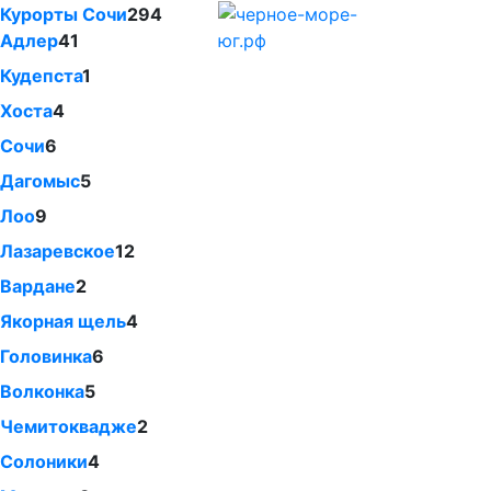
Курорты Сочи
294
Адлер
41
Кудепста
1
Хоста
4
Сочи
6
Дагомыс
5
Лоо
9
Лазаревское
12
Вардане
2
Якорная щель
4
Головинка
6
Волконка
5
Чемитоквадже
2
Солоники
4