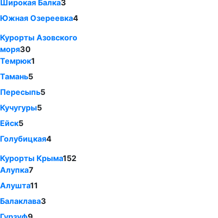
Широкая Балка
3
Южная Озереевка
4
Курорты Азовского
моря
30
Темрюк
1
Тамань
5
Пересыпь
5
Кучугуры
5
Ейск
5
Голубицкая
4
Курорты Крыма
152
Алупка
7
Алушта
11
Балаклава
3
Гурзуф
9