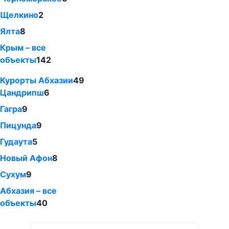
Щелкино
2
Ялта
8
Крым – все
объекты
142
Курорты Абхазии
49
Цандрипш
6
Гагра
9
Пицунда
9
Гудаута
5
Новый Афон
8
Сухум
9
Абхазия – все
объекты
40