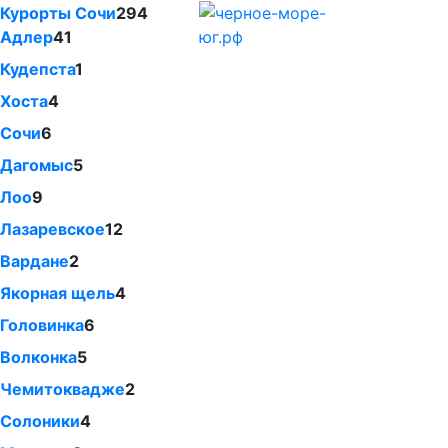
Курорты Сочи
294
Адлер
41
Кудепста
1
Хоста
4
Сочи
6
Дагомыс
5
Лоо
9
Лазаревское
12
Вардане
2
Якорная щель
4
Головинка
6
Волконка
5
Чемитоквадже
2
Солоники
4