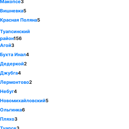
Макопсе
3
Вишневка
5
Красная Поляна
5
Туапсинский
район
156
Агой
3
Бухта Инал
4
Дедеркой
2
Джубга
4
Лермонтово
2
Небуг
4
Новомихайловский
5
Ольгинка
6
Пляхо
3
Туапсе
3