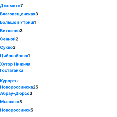
Джемете
7
Благовещенская
3
Большой Утриш
1
Витязево
3
Сенной
2
Сукко
3
Цибанобалка
1
Хутор Нижняя
Гостагайка
Курорты
Новороссийска
25
Абрау-Дюрсо
3
Мысхако
3
Новороссийск
5