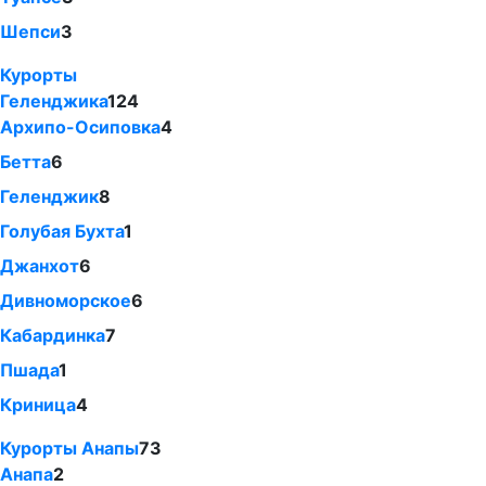
Шепси
3
Курорты
Геленджика
124
Архипо-Осиповка
4
Бетта
6
Геленджик
8
Голубая Бухта
1
Джанхот
6
Дивноморское
6
Кабардинка
7
Пшада
1
Криница
4
Курорты Анапы
73
Анапа
2