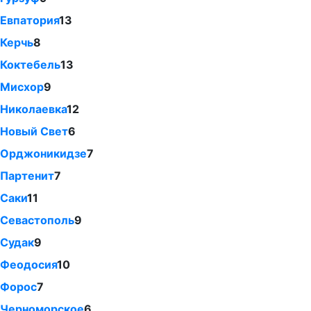
Евпатория
13
Керчь
8
Коктебель
13
Мисхор
9
Николаевка
12
Новый Свет
6
Орджоникидзе
7
Партенит
7
Саки
11
Севастополь
9
Судак
9
Феодосия
10
Форос
7
Черноморское
6