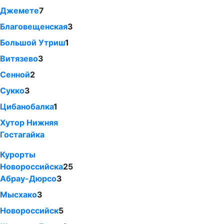
Джемете
7
Благовещенская
3
Большой Утриш
1
Витязево
3
Сенной
2
Сукко
3
Цибанобалка
1
Хутор Нижняя
Гостагайка
Курорты
Новороссийска
25
Абрау-Дюрсо
3
Мысхако
3
Новороссийск
5