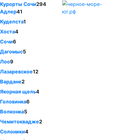
Курорты Сочи
294
Адлер
41
Кудепста
1
Хоста
4
Сочи
6
Дагомыс
5
Лоо
9
Лазаревское
12
Вардане
2
Якорная щель
4
Головинка
6
Волконка
5
Чемитоквадже
2
Солоники
4