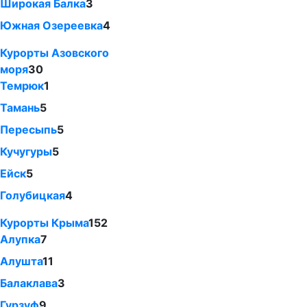
Широкая Балка
3
Южная Озереевка
4
Курорты Азовского
моря
30
Темрюк
1
Тамань
5
Пересыпь
5
Кучугуры
5
Ейск
5
Голубицкая
4
Курорты Крыма
152
Алупка
7
Алушта
11
Балаклава
3
Гурзуф
9