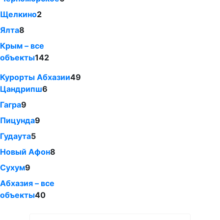
Щелкино
2
Ялта
8
Крым – все
объекты
142
Курорты Абхазии
49
Цандрипш
6
Гагра
9
Пицунда
9
Гудаута
5
Новый Афон
8
Сухум
9
Абхазия – все
объекты
40