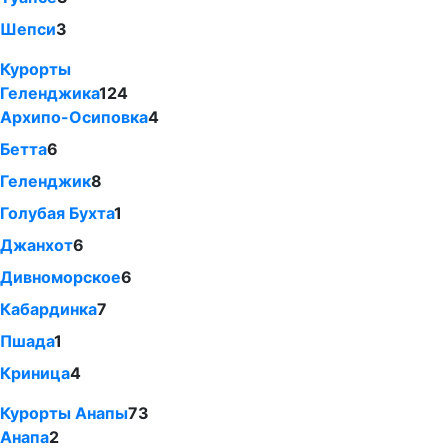
Шепси
3
Курорты
Геленджика
124
Архипо-Осиповка
4
Бетта
6
Геленджик
8
Голубая Бухта
1
Джанхот
6
Дивноморское
6
Кабардинка
7
Пшада
1
Криница
4
Курорты Анапы
73
Анапа
2