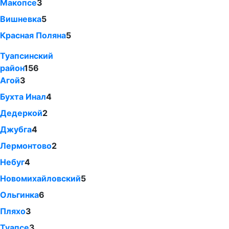
Макопсе
3
Вишневка
5
Красная Поляна
5
Туапсинский
район
156
Агой
3
Бухта Инал
4
Дедеркой
2
Джубга
4
Лермонтово
2
Небуг
4
Новомихайловский
5
Ольгинка
6
Пляхо
3
Туапсе
3