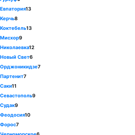
Евпатория
13
Керчь
8
Коктебель
13
Мисхор
9
Николаевка
12
Новый Свет
6
Орджоникидзе
7
Партенит
7
Саки
11
Севастополь
9
Судак
9
Феодосия
10
Форос
7
Черноморское
6