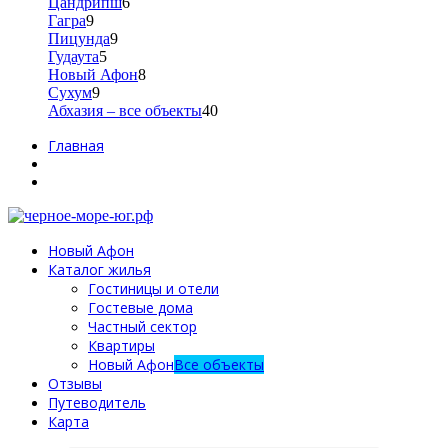
Цандрипш
6
Гагра
9
Пицунда
9
Гудаута
5
Новый Афон
8
Сухум
9
Абхазия – все объекты
40
Главная
Новый Афон
Каталог жилья
Гостиницы и отели
Гостевые дома
Частный сектор
Квартиры
Новый Афон
Все объекты
Отзывы
Путеводитель
Карта