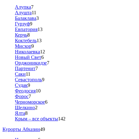
Алупка
7
Алушта
11
Балаклава
3
Гурзуф
9
Евпатория
13
Керчь
8
Коктебель
13
Мисхор
9
Николаевка
12
Новый Свет
6
Орджоникидзе
7
Партенит
7
Саки
11
Севастополь
9
Судак
9
Феодосия
10
Форос
7
Черноморское
6
Щелкино
2
Ялта
8
Крым – все объекты
142
Курорты Абхазии
49