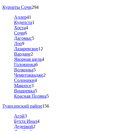
Курорты Сочи
294
Адлер
41
Кудепста
1
Хоста
4
Сочи
6
Дагомыс
5
Лоо
9
Лазаревское
12
Вардане
2
Якорная щель
4
Головинка
6
Волконка
5
Чемитоквадже
2
Солоники
4
Макопсе
3
Вишневка
5
Красная Поляна
5
Туапсинский район
156
Агой
3
Бухта Инал
4
Дедеркой
2