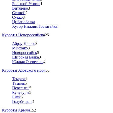
Большой Утриш
1
Витязево
3
Сенной
2
Сукко
3
Цибанобалка
1
Хутор Нижняя Гостагайка
Курорты Новороссийска
25
Абрау-Дюрсо
3
Мысхако
3
Новороссийск
5
Широкая Балка
3
Южная Озереевка
4
Курорты Азовского моря
30
Темрюк
1
Тамань
5
Пересыпь
5
Кучугуры
5
Ейск
5
Голубицкая
4
Курорты Крыма
152