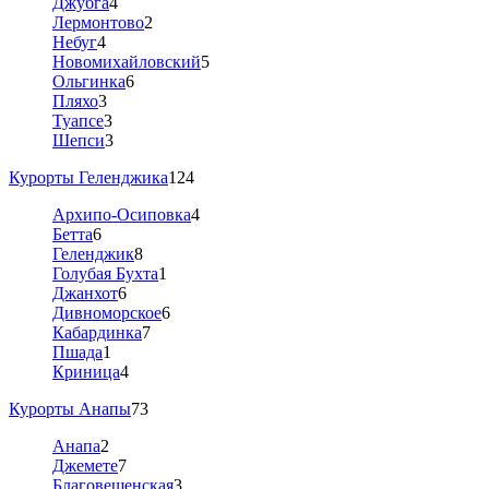
Джубга
4
Лермонтово
2
Небуг
4
Новомихайловский
5
Ольгинка
6
Пляхо
3
Туапсе
3
Шепси
3
Курорты Геленджика
124
Архипо-Осиповка
4
Бетта
6
Геленджик
8
Голубая Бухта
1
Джанхот
6
Дивноморское
6
Кабардинка
7
Пшада
1
Криница
4
Курорты Анапы
73
Анапа
2
Джемете
7
Благовещенская
3