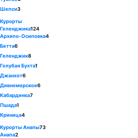
Шепси
3
Курорты
Геленджика
124
Архипо-Осиповка
4
Бетта
6
Геленджик
8
Голубая Бухта
1
Джанхот
6
Дивноморское
6
Кабардинка
7
Пшада
1
Криница
4
Курорты Анапы
73
Анапа
2