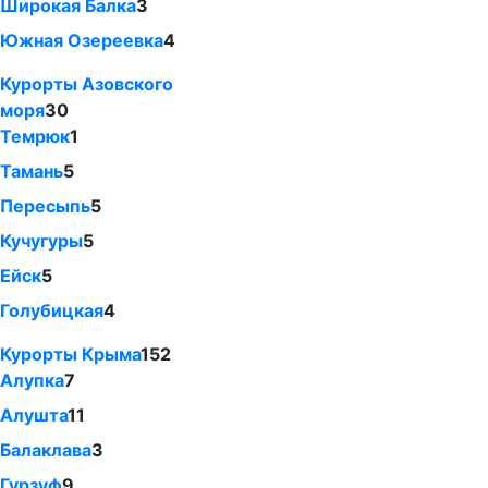
Широкая Балка
3
Южная Озереевка
4
Курорты Азовского
моря
30
Темрюк
1
Тамань
5
Пересыпь
5
Кучугуры
5
Ейск
5
Голубицкая
4
Курорты Крыма
152
Алупка
7
Алушта
11
Балаклава
3
Гурзуф
9