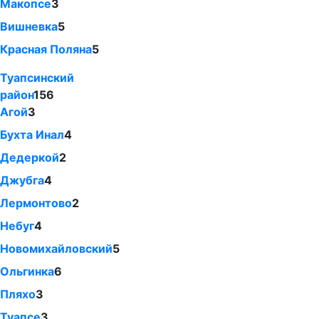
Макопсе
3
Вишневка
5
Красная Поляна
5
Туапсинский
район
156
Агой
3
Бухта Инал
4
Дедеркой
2
Джубга
4
Лермонтово
2
Небуг
4
Новомихайловский
5
Ольгинка
6
Пляхо
3
Туапсе
3