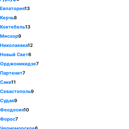
Евпатория
13
Керчь
8
Коктебель
13
Мисхор
9
Николаевка
12
Новый Свет
6
Орджоникидзе
7
Партенит
7
Саки
11
Севастополь
9
Судак
9
Феодосия
10
Форос
7
Черноморское
6