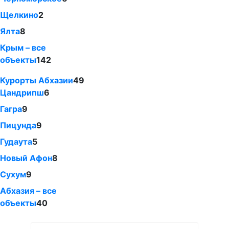
Щелкино
2
Ялта
8
Крым – все
объекты
142
Курорты Абхазии
49
Цандрипш
6
Гагра
9
Пицунда
9
Гудаута
5
Новый Афон
8
Сухум
9
Абхазия – все
объекты
40