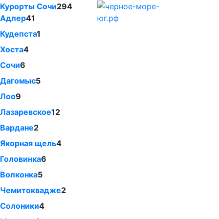
Курорты Сочи
294
Адлер
41
Кудепста
1
Хоста
4
Сочи
6
Дагомыс
5
Лоо
9
Лазаревское
12
Вардане
2
Якорная щель
4
Головинка
6
Волконка
5
Чемитоквадже
2
Солоники
4