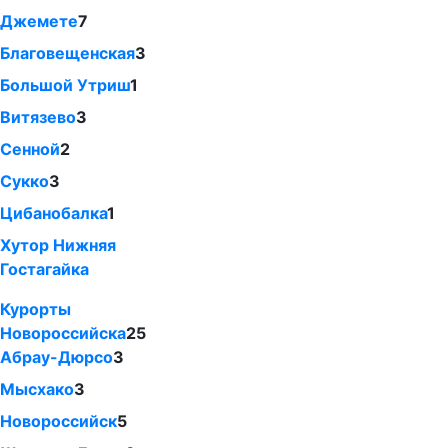
Джемете
7
Благовещенская
3
Большой Утриш
1
Витязево
3
Сенной
2
Сукко
3
Цибанобалка
1
Хутор Нижняя
Гостагайка
Курорты
Новороссийска
25
Абрау-Дюрсо
3
Мысхако
3
Новороссийск
5