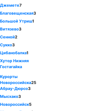
Джемете
7
Благовещенская
3
Большой Утриш
1
Витязево
3
Сенной
2
Сукко
3
Цибанобалка
1
Хутор Нижняя
Гостагайка
Курорты
Новороссийска
25
Абрау-Дюрсо
3
Мысхако
3
Новороссийск
5