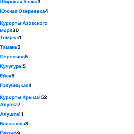
Широкая Балка
3
Южная Озереевка
4
Курорты Азовского
моря
30
Темрюк
1
Тамань
5
Пересыпь
5
Кучугуры
5
Ейск
5
Голубицкая
4
Курорты Крыма
152
Алупка
7
Алушта
11
Балаклава
3
Гурзуф
9