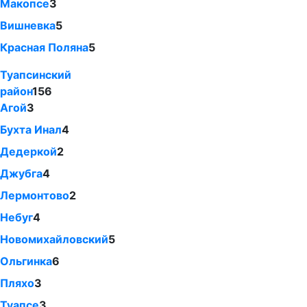
Макопсе
3
Вишневка
5
Красная Поляна
5
Туапсинский
район
156
Агой
3
Бухта Инал
4
Дедеркой
2
Джубга
4
Лермонтово
2
Небуг
4
Новомихайловский
5
Ольгинка
6
Пляхо
3
Туапсе
3