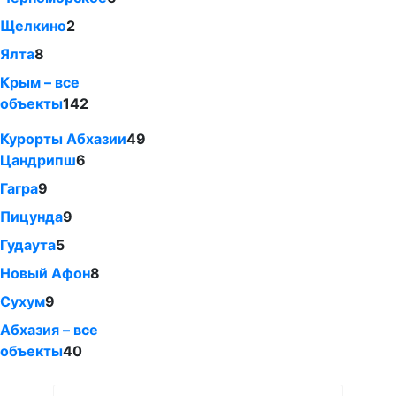
Щелкино
2
Ялта
8
Крым – все
объекты
142
Курорты Абхазии
49
Цандрипш
6
Гагра
9
Пицунда
9
Гудаута
5
Новый Афон
8
Сухум
9
Абхазия – все
объекты
40