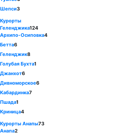
Шепси
3
Курорты
Геленджика
124
Архипо-Осиповка
4
Бетта
6
Геленджик
8
Голубая Бухта
1
Джанхот
6
Дивноморское
6
Кабардинка
7
Пшада
1
Криница
4
Курорты Анапы
73
Анапа
2