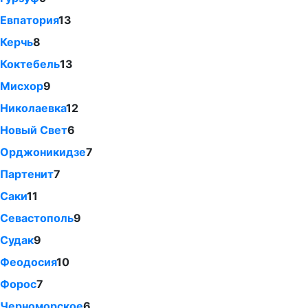
Евпатория
13
Керчь
8
Коктебель
13
Мисхор
9
Николаевка
12
Новый Свет
6
Орджоникидзе
7
Партенит
7
Саки
11
Севастополь
9
Судак
9
Феодосия
10
Форос
7
Черноморское
6