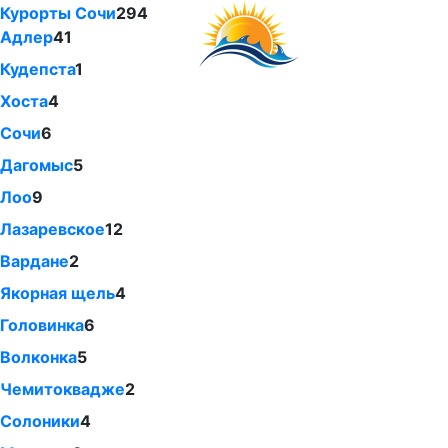
Курорты Сочи
294
Адлер
41
Кудепста
1
Хоста
4
Сочи
6
Дагомыс
5
Лоо
9
Лазаревское
12
Вардане
2
Якорная щель
4
Головинка
6
Волконка
5
Чемитоквадже
2
Солоники
4