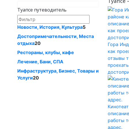
Туапсе 
Туапсе путеводитель
Новости, История, Культура
5
Достопримечательности, Места
отдыха
20
Гора Инд
как прое
Рестораны, клубы, кафе
отзывы т
Лечение, Бани, СПА
проехать
Инфраструктура, Бизнес, Товары и
достопри
Услуги
20
Кинотеат
описание
работы т
адрес.