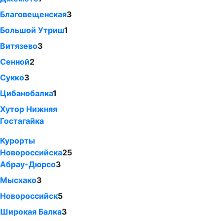
Благовещенская
3
Большой Утриш
1
Витязево
3
Сенной
2
Сукко
3
Цибанобалка
1
Хутор Нижняя
Гостагайка
Курорты
Новороссийска
25
Абрау-Дюрсо
3
Мысхако
3
Новороссийск
5
Широкая Балка
3