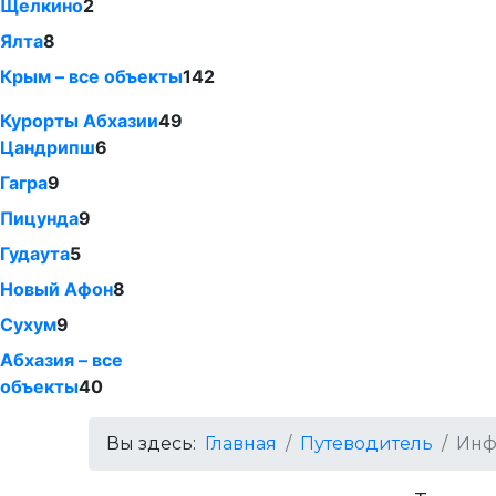
Щелкино
2
Ялта
8
Крым – все объекты
142
Курорты Абхазии
49
Цандрипш
6
Гагра
9
Пицунда
9
Гудаута
5
Новый Афон
8
Сухум
9
Абхазия – все
объекты
40
Вы здесь:
Главная
Путеводитель
Инф