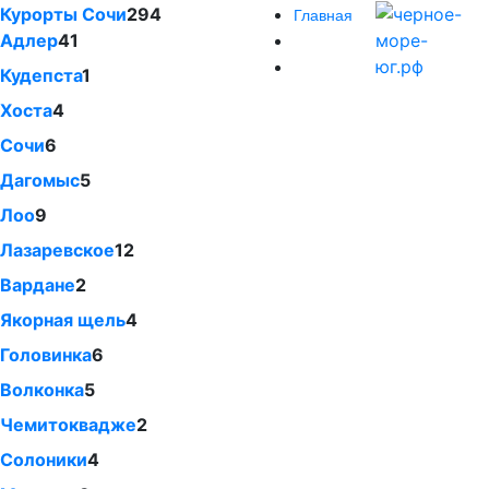
Курорты Сочи
294
Главная
Адлер
41
Кудепста
1
Хоста
4
Сочи
6
Дагомыс
5
Лоо
9
Лазаревское
12
Вардане
2
Якорная щель
4
Головинка
6
Волконка
5
Чемитоквадже
2
Солоники
4