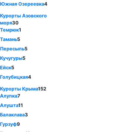
Южная Озереевка
4
Курорты Азовского
моря
30
Темрюк
1
Тамань
5
Пересыпь
5
Кучугуры
5
Ейск
5
Голубицкая
4
Курорты Крыма
152
Алупка
7
Алушта
11
Балаклава
3
Гурзуф
9