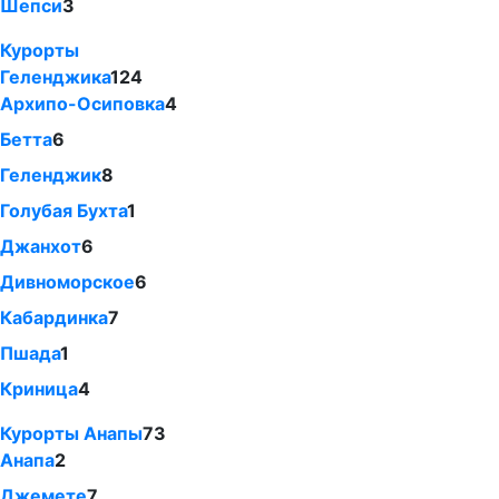
Шепси
3
Курорты
Геленджика
124
Архипо-Осиповка
4
Бетта
6
Геленджик
8
Голубая Бухта
1
Джанхот
6
Дивноморское
6
Кабардинка
7
Пшада
1
Криница
4
Курорты Анапы
73
Анапа
2
Джемете
7