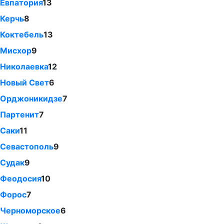
Евпатория
13
Керчь
8
Коктебель
13
Мисхор
9
Николаевка
12
Новый Свет
6
Орджоникидзе
7
Партенит
7
Саки
11
Севастополь
9
Судак
9
Феодосия
10
Форос
7
Черноморское
6