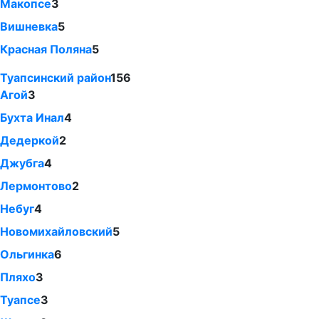
Макопсе
3
Вишневка
5
Красная Поляна
5
Туапсинский район
156
Агой
3
Бухта Инал
4
Дедеркой
2
Джубга
4
Лермонтово
2
Небуг
4
Новомихайловский
5
Ольгинка
6
Пляхо
3
Туапсе
3