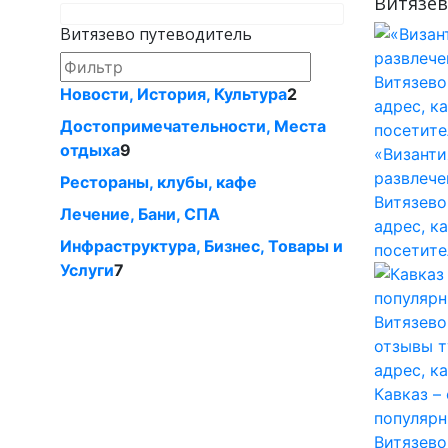
Витязев
Витязево путеводитель
Новости, История, Культура
2
Достопримечательности, Места
отдыха
9
«Византи
развлече
Рестораны, клубы, кафе
Витязево
Лечение, Бани, СПА
адрес, к
Инфраструктура, Бизнес, Товары и
посетите
Услуги
7
Кавказ –
популярн
Витязево