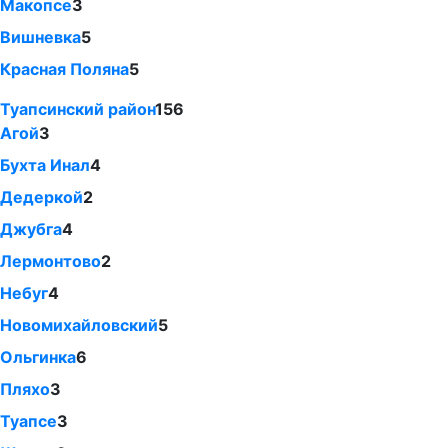
Макопсе
3
Вишневка
5
Красная Поляна
5
Туапсинский район
156
Агой
3
Бухта Инал
4
Дедеркой
2
Джубга
4
Лермонтово
2
Небуг
4
Новомихайловский
5
Ольгинка
6
Пляхо
3
Туапсе
3