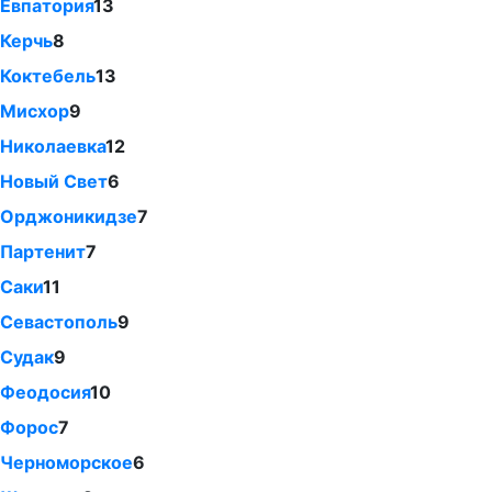
Евпатория
13
Керчь
8
Коктебель
13
Мисхор
9
Николаевка
12
Новый Свет
6
Орджоникидзе
7
Партенит
7
Саки
11
Севастополь
9
Судак
9
Феодосия
10
Форос
7
Черноморское
6