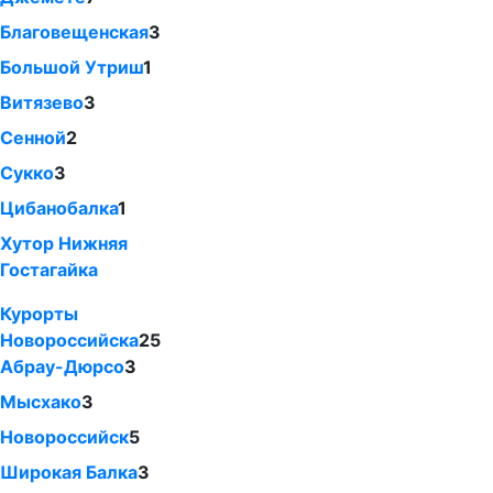
Благовещенская
3
Большой Утриш
1
Витязево
3
Сенной
2
Сукко
3
Цибанобалка
1
Хутор Нижняя
Гостагайка
Курорты
Новороссийска
25
Абрау-Дюрсо
3
Мысхако
3
Новороссийск
5
Широкая Балка
3