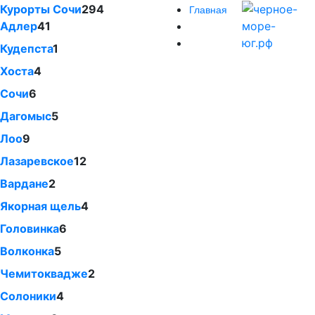
Курорты Сочи
294
Главная
Адлер
41
Кудепста
1
Хоста
4
Сочи
6
Дагомыс
5
Лоо
9
Лазаревское
12
Вардане
2
Якорная щель
4
Головинка
6
Волконка
5
Чемитоквадже
2
Солоники
4