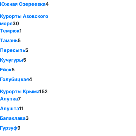
Южная Озереевка
4
Курорты Азовского
моря
30
Темрюк
1
Тамань
5
Пересыпь
5
Кучугуры
5
Ейск
5
Голубицкая
4
Курорты Крыма
152
Алупка
7
Алушта
11
Балаклава
3
Гурзуф
9