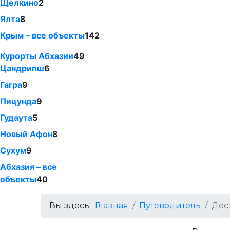
Щелкино
2
Ялта
8
Крым – все объекты
142
Курорты Абхазии
49
Цандрипш
6
Гагра
9
Пицунда
9
Гудаута
5
Новый Афон
8
Сухум
9
Абхазия – все
объекты
40
Вы здесь:
Главная
Путеводитель
Дос