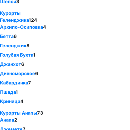
Шепси
3
Курорты
Геленджика
124
Архипо-Осиповка
4
Бетта
6
Геленджик
8
Голубая Бухта
1
Джанхот
6
Дивноморское
6
Кабардинка
7
Пшада
1
Криница
4
Курорты Анапы
73
Анапа
2
Джемете
7