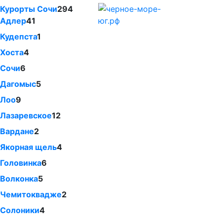
Курорты Сочи
294
Адлер
41
Кудепста
1
Хоста
4
Сочи
6
Дагомыс
5
Лоо
9
Лазаревское
12
Вардане
2
Якорная щель
4
Головинка
6
Волконка
5
Чемитоквадже
2
Солоники
4