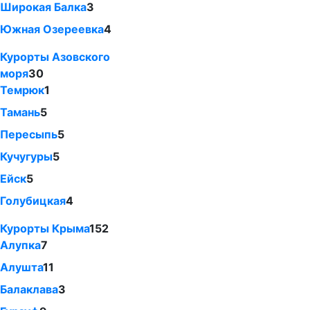
Широкая Балка
3
Южная Озереевка
4
Курорты Азовского
моря
30
Темрюк
1
Тамань
5
Пересыпь
5
Кучугуры
5
Ейск
5
Голубицкая
4
Курорты Крыма
152
Алупка
7
Алушта
11
Балаклава
3