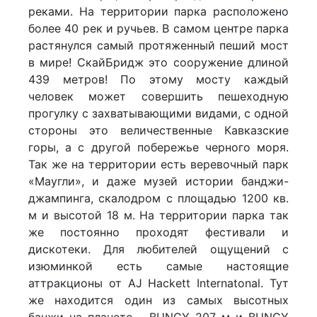
реками. На территории парка расположено
более 40 рек и ручьев. В самом центре парка
растянулся самый протяженный пеший мост
в мире! СкайБридж это сооружение длиной
439 метров! По этому мосту каждый
человек может совершить пешеходную
прогулку с захватывающими видами, с одной
стороны это величественные Кавказские
горы, а с другой побережье черного моря.
Так же на территории есть веревочный парк
«Маугли», и даже музей истории банджи-
джампинга, скалодром с площадью 1200 кв.
м и высотой 18 м. На территории парка так
же постоянно проходят фестивали и
дискотеки. Для любителей ощущений с
изюминкой есть самые настоящие
аттракционы от AJ Hackett Internatonal. Тут
же находится один из самых высотных
банжи на планете – BUNGY 207 м и BUNGY