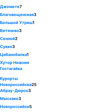
Джемете
7
Благовещенская
3
Большой Утриш
1
Витязево
3
Сенной
2
Сукко
3
Цибанобалка
1
Хутор Нижняя
Гостагайка
Курорты
Новороссийска
25
Абрау-Дюрсо
3
Мысхако
3
Новороссийск
5