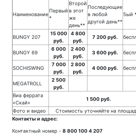
Второй
Последующие
Первый
в этот
Наименование
в любой
5ый 
*
же
другой день**
день**
15 000
4 800
BUNGY 207
7 200 руб.
бесп
руб.
руб.
6 000
2 400
BUNGY 69
3 600 руб.
бесп
руб.
руб.
7 000
2 800
SOCHISWING
4 000 руб.
бесп
руб.
руб.
2 500
MEGATROLL
руб.
Виа феррата
1 500 руб.
«Скай»
Фото и видео
Стоимость уточняйте на площа
Контакты и адрес:
Контактный номер -
8 800 100 4 207