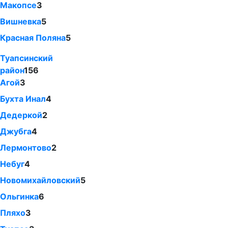
Макопсе
3
Вишневка
5
Красная Поляна
5
Туапсинский
район
156
Агой
3
Бухта Инал
4
Дедеркой
2
Джубга
4
Лермонтово
2
Небуг
4
Новомихайловский
5
Ольгинка
6
Пляхо
3