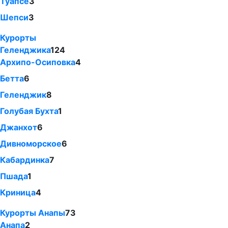
Туапсе
3
Шепси
3
Курорты
Геленджика
124
Архипо-Осиповка
4
Бетта
6
Геленджик
8
Голубая Бухта
1
Джанхот
6
Дивноморское
6
Кабардинка
7
Пшада
1
Криница
4
Курорты Анапы
73
Анапа
2