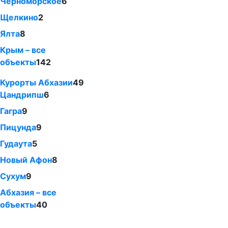
Черноморское
6
Щелкино
2
Ялта
8
Крым – все
объекты
142
Курорты Абхазии
49
Цандрипш
6
Гагра
9
Пицунда
9
Гудаута
5
Новый Афон
8
Сухум
9
Абхазия – все
объекты
40