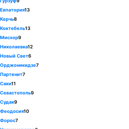
Гурзуф
9
Евпатория
13
Керчь
8
Коктебель
13
Мисхор
9
Николаевка
12
Новый Свет
6
Орджоникидзе
7
Партенит
7
Саки
11
Севастополь
9
Судак
9
Феодосия
10
Форос
7