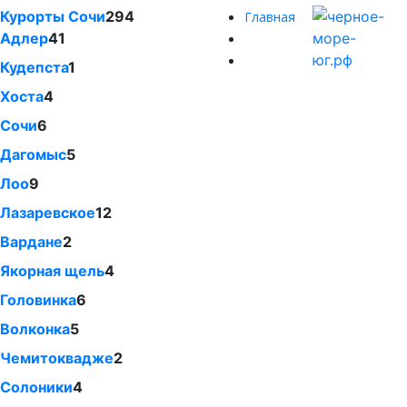
Курорты Сочи
294
Главная
Адлер
41
Кудепста
1
Хоста
4
Сочи
6
Дагомыс
5
Лоо
9
Лазаревское
12
Вардане
2
Якорная щель
4
Головинка
6
Волконка
5
Чемитоквадже
2
Солоники
4