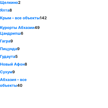
Щелкино
2
Ялта
8
Крым – все объекты
142
Курорты Абхазии
49
Цандрипш
6
Гагра
9
Пицунда
9
Гудаута
5
Новый Афон
8
Сухум
9
Абхазия – все
объекты
40