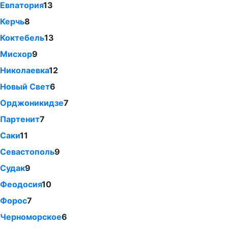
Евпатория
13
Керчь
8
Коктебель
13
Мисхор
9
Николаевка
12
Новый Свет
6
Орджоникидзе
7
Партенит
7
Саки
11
Севастополь
9
Судак
9
Феодосия
10
Форос
7
Черноморское
6