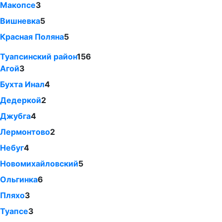
Макопсе
3
Вишневка
5
Красная Поляна
5
Туапсинский район
156
Агой
3
Бухта Инал
4
Дедеркой
2
Джубга
4
Лермонтово
2
Небуг
4
Новомихайловский
5
Ольгинка
6
Пляхо
3
Туапсе
3