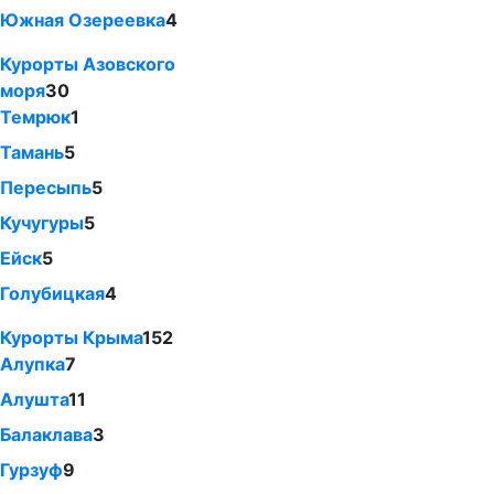
Южная Озереевка
4
Курорты Азовского
моря
30
Темрюк
1
Тамань
5
Пересыпь
5
Кучугуры
5
Ейск
5
Голубицкая
4
Курорты Крыма
152
Алупка
7
Алушта
11
Балаклава
3
Гурзуф
9