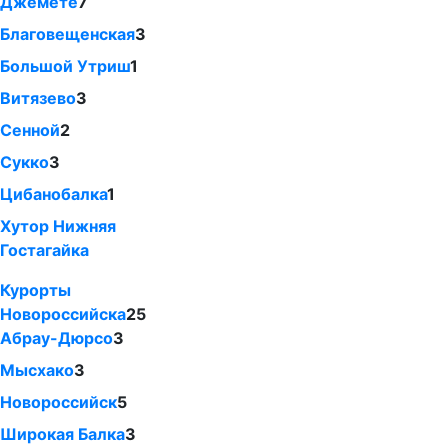
Джемете
7
Благовещенская
3
Большой Утриш
1
Витязево
3
Сенной
2
Сукко
3
Цибанобалка
1
Хутор Нижняя
Гостагайка
Курорты
Новороссийска
25
Абрау-Дюрсо
3
Мысхако
3
Новороссийск
5
Широкая Балка
3