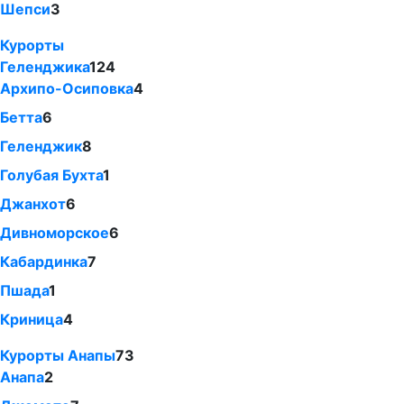
Шепси
3
Курорты
Геленджика
124
Архипо-Осиповка
4
Бетта
6
Геленджик
8
Голубая Бухта
1
Джанхот
6
Дивноморское
6
Кабардинка
7
Пшада
1
Криница
4
Курорты Анапы
73
Анапа
2