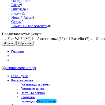
Цандрипш
6
Гагра
9
Пицунда
9
Гудаута
5
Новый Афон
8
Сухум
9
Абхазия – все объекты
40
Предоставляемые услуги
Free Wi-Fi (36)
Автостоянка (35)
Бассейн (7)
Детск
Главная
Геленджик
Каталог жилья
Гостиницы и отели
Гостевые дома
Частный сектор
Квартиры
Геленджик
Все объекты