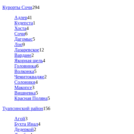
Курорты Сочи
294
Адлер
41
Кудепста
1
Хоста
4
Сочи
6
Дагомыс
5
Лоо
9
Лазаревское
12
Вардане
2
Якорная щель
4
Головинка
6
Волконка
5
Чемитоквадже
2
Солоники
4
Макопсе
3
Вишневка
5
Красная Поляна
5
Туапсинский район
156
Агой
3
Бухта Инал
4
Дедеркой
2