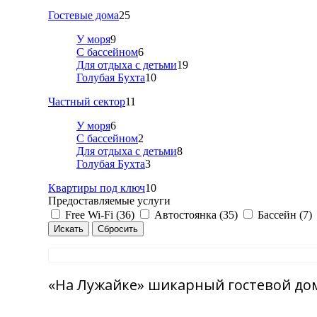
Гостевые дома
25
У моря
9
С бассейном
6
Для отдыха с детьми
19
Голубая Бухта
10
Частный сектор
11
У моря
6
С бассейном
2
Для отдыха с детьми
8
Голубая Бухта
3
Квартиры под ключ
10
Предоставляемые услуги
Free Wi-Fi (36)
Автостоянка (35)
Бассейн (7)
«На Лужайке» шикарный гостевой дом 