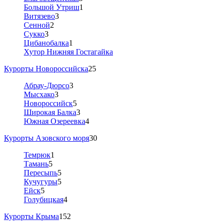
Большой Утриш
1
Витязево
3
Сенной
2
Сукко
3
Цибанобалка
1
Хутор Нижняя Гостагайка
Курорты Новороссийска
25
Абрау-Дюрсо
3
Мысхако
3
Новороссийск
5
Широкая Балка
3
Южная Озереевка
4
Курорты Азовского моря
30
Темрюк
1
Тамань
5
Пересыпь
5
Кучугуры
5
Ейск
5
Голубицкая
4
Курорты Крыма
152