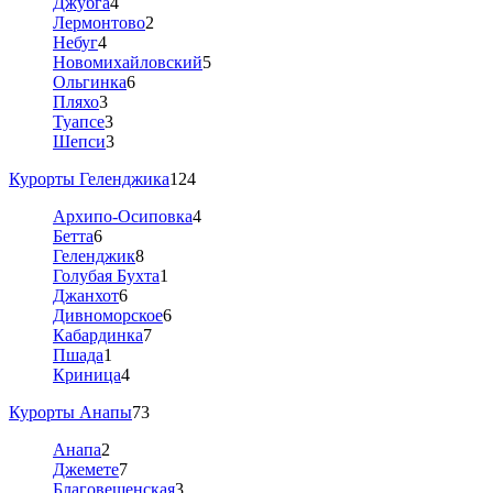
Джубга
4
Лермонтово
2
Небуг
4
Новомихайловский
5
Ольгинка
6
Пляхо
3
Туапсе
3
Шепси
3
Курорты Геленджика
124
Архипо-Осиповка
4
Бетта
6
Геленджик
8
Голубая Бухта
1
Джанхот
6
Дивноморское
6
Кабардинка
7
Пшада
1
Криница
4
Курорты Анапы
73
Анапа
2
Джемете
7
Благовещенская
3