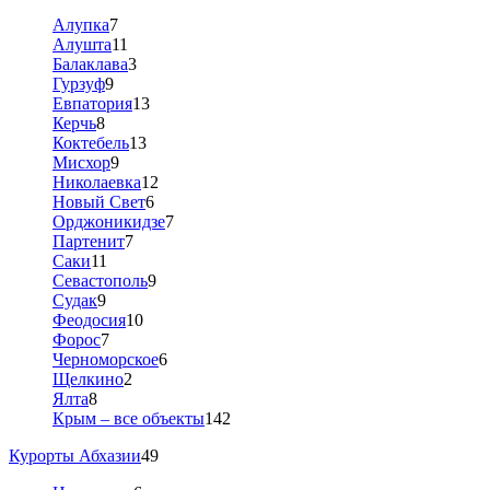
Алупка
7
Алушта
11
Балаклава
3
Гурзуф
9
Евпатория
13
Керчь
8
Коктебель
13
Мисхор
9
Николаевка
12
Новый Свет
6
Орджоникидзе
7
Партенит
7
Саки
11
Севастополь
9
Судак
9
Феодосия
10
Форос
7
Черноморское
6
Щелкино
2
Ялта
8
Крым – все объекты
142
Курорты Абхазии
49