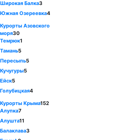
Широкая Балка
3
Южная Озереевка
4
Курорты Азовского
моря
30
Темрюк
1
Тамань
5
Пересыпь
5
Кучугуры
5
Ейск
5
Голубицкая
4
Курорты Крыма
152
Алупка
7
Алушта
11
Балаклава
3