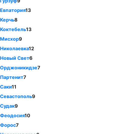
Гурзуф
9
Евпатория
13
Керчь
8
Коктебель
13
Мисхор
9
Николаевка
12
Новый Свет
6
Орджоникидзе
7
Партенит
7
Саки
11
Севастополь
9
Судак
9
Феодосия
10
Форос
7