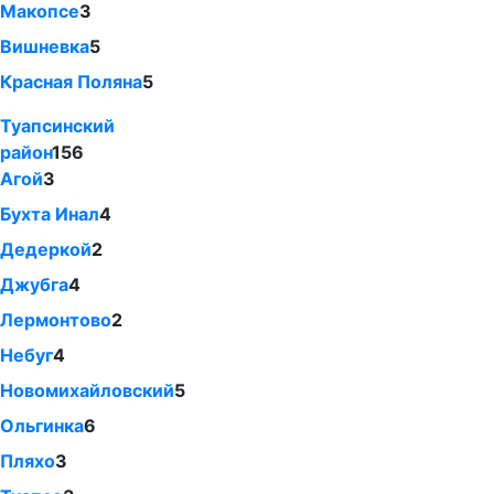
Макопсе
3
Вишневка
5
Красная Поляна
5
Туапсинский
район
156
Агой
3
Бухта Инал
4
Дедеркой
2
Джубга
4
Лермонтово
2
Небуг
4
Новомихайловский
5
Ольгинка
6
Пляхо
3