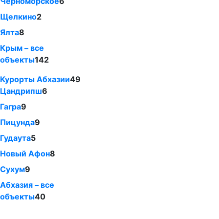
Черноморское
6
Щелкино
2
Ялта
8
Крым – все
объекты
142
Курорты Абхазии
49
Цандрипш
6
Гагра
9
Пицунда
9
Гудаута
5
Новый Афон
8
Сухум
9
Абхазия – все
объекты
40