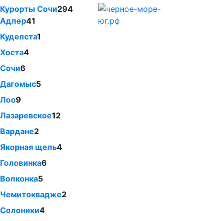
Курорты Сочи
294
Адлер
41
Кудепста
1
Хоста
4
Сочи
6
Дагомыс
5
Лоо
9
Лазаревское
12
Вардане
2
Якорная щель
4
Головинка
6
Волконка
5
Чемитоквадже
2
Солоники
4