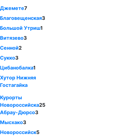
Джемете
7
Благовещенская
3
Большой Утриш
1
Витязево
3
Сенной
2
Сукко
3
Цибанобалка
1
Хутор Нижняя
Гостагайка
Курорты
Новороссийска
25
Абрау-Дюрсо
3
Мысхако
3
Новороссийск
5