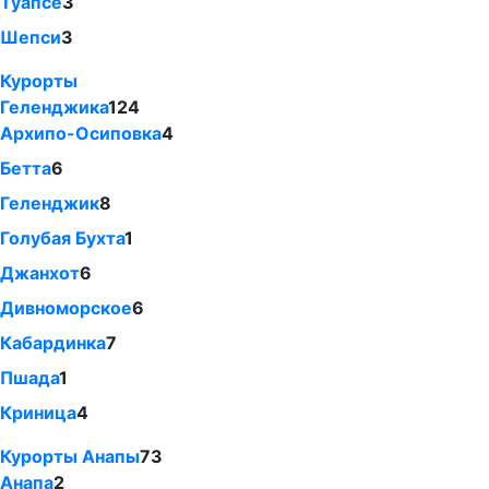
Туапсе
3
Шепси
3
Курорты
Геленджика
124
Архипо-Осиповка
4
Бетта
6
Геленджик
8
Голубая Бухта
1
Джанхот
6
Дивноморское
6
Кабардинка
7
Пшада
1
Криница
4
Курорты Анапы
73
Анапа
2