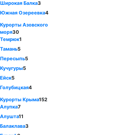
Широкая Балка
3
Южная Озереевка
4
Курорты Азовского
моря
30
Темрюк
1
Тамань
5
Пересыпь
5
Кучугуры
5
Ейск
5
Голубицкая
4
Курорты Крыма
152
Алупка
7
Алушта
11
Балаклава
3