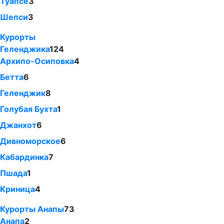
Туапсе
3
Шепси
3
Курорты
Геленджика
124
Архипо-Осиповка
4
Бетта
6
Геленджик
8
Голубая Бухта
1
Джанхот
6
Дивноморское
6
Кабардинка
7
Пшада
1
Криница
4
Курорты Анапы
73
Анапа
2