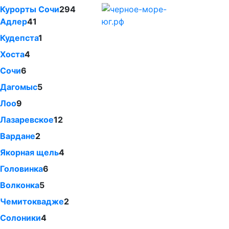
Курорты Сочи
294
Адлер
41
Кудепста
1
Хоста
4
Сочи
6
Дагомыс
5
Лоо
9
Лазаревское
12
Вардане
2
Якорная щель
4
Головинка
6
Волконка
5
Чемитоквадже
2
Солоники
4