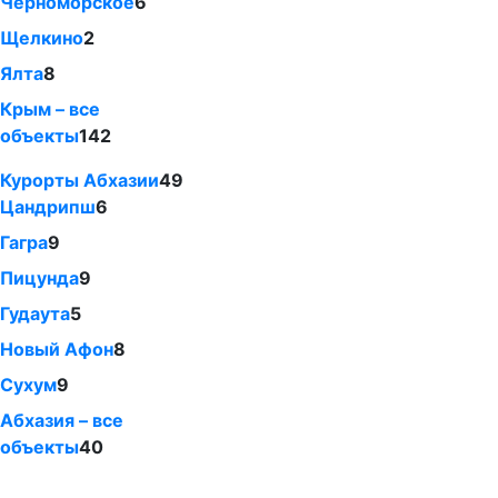
Черноморское
6
Щелкино
2
Ялта
8
Крым – все
объекты
142
Курорты Абхазии
49
Цандрипш
6
Гагра
9
Пицунда
9
Гудаута
5
Новый Афон
8
Сухум
9
Абхазия – все
объекты
40