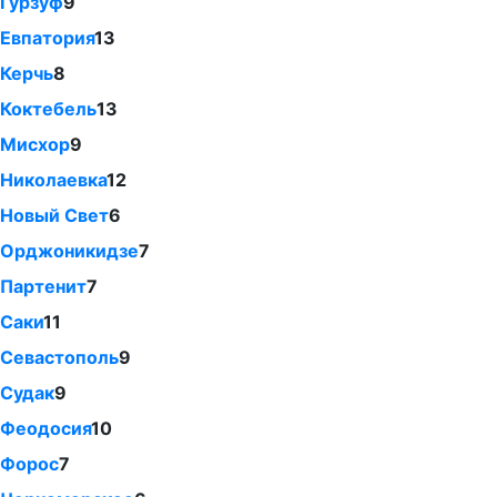
Гурзуф
9
Евпатория
13
Керчь
8
Коктебель
13
Мисхор
9
Николаевка
12
Новый Свет
6
Орджоникидзе
7
Партенит
7
Саки
11
Севастополь
9
Судак
9
Феодосия
10
Форос
7