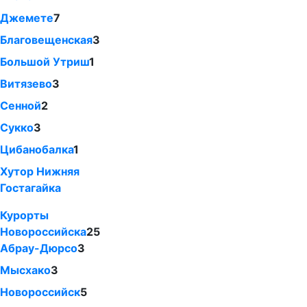
Джемете
7
Благовещенская
3
Большой Утриш
1
Витязево
3
Сенной
2
Сукко
3
Цибанобалка
1
Хутор Нижняя
Гостагайка
Курорты
Новороссийска
25
Абрау-Дюрсо
3
Мысхако
3
Новороссийск
5