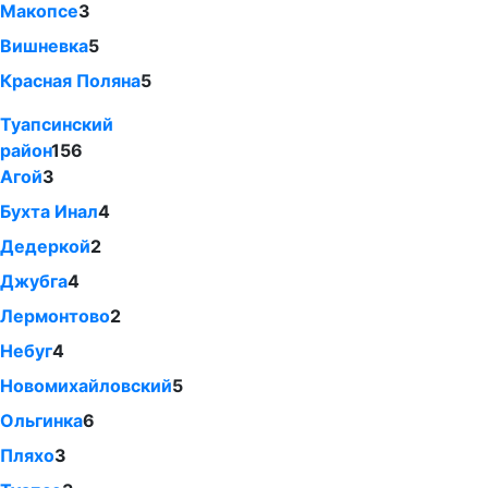
Макопсе
3
Вишневка
5
Красная Поляна
5
Туапсинский
район
156
Агой
3
Бухта Инал
4
Дедеркой
2
Джубга
4
Лермонтово
2
Небуг
4
Новомихайловский
5
Ольгинка
6
Пляхо
3