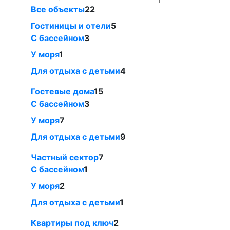
Все объекты
22
Гостиницы и отели
5
С бассейном
3
У моря
1
Для отдыха с детьми
4
Гостевые дома
15
С бассейном
3
У моря
7
Для отдыха с детьми
9
Частный сектор
7
С бассейном
1
У моря
2
Для отдыха с детьми
1
Квартиры под ключ
2