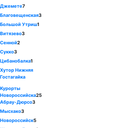
Джемете
7
Благовещенская
3
Большой Утриш
1
Витязево
3
Сенной
2
Сукко
3
Цибанобалка
1
Хутор Нижняя
Гостагайка
Курорты
Новороссийска
25
Абрау-Дюрсо
3
Мысхако
3
Новороссийск
5