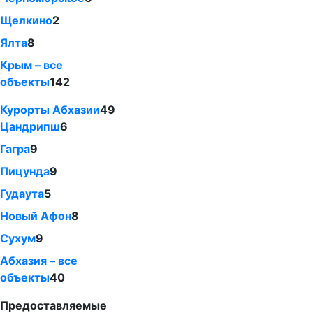
Щелкино
2
Ялта
8
Крым – все
объекты
142
Курорты Абхазии
49
Цандрипш
6
Гагра
9
Пицунда
9
Гудаута
5
Новый Афон
8
Сухум
9
Абхазия – все
объекты
40
Предоставляемые