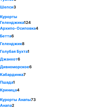
Шепси
3
Курорты
Геленджика
124
Архипо-Осиповка
4
Бетта
6
Геленджик
8
Голубая Бухта
1
Джанхот
6
Дивноморское
6
Кабардинка
7
Пшада
1
Криница
4
Курорты Анапы
73
Анапа
2