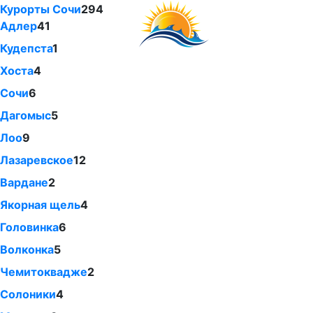
Курорты Сочи
294
Адлер
41
Кудепста
1
Хоста
4
Сочи
6
Дагомыс
5
Лоо
9
Лазаревское
12
Вардане
2
Якорная щель
4
Головинка
6
Волконка
5
Чемитоквадже
2
Солоники
4