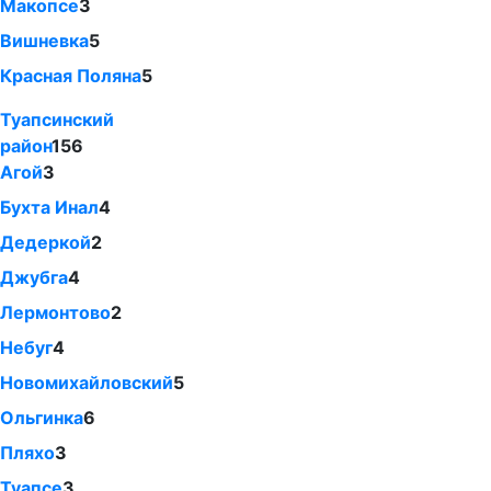
Макопсе
3
Вишневка
5
Красная Поляна
5
Туапсинский
район
156
Агой
3
Бухта Инал
4
Дедеркой
2
Джубга
4
Лермонтово
2
Небуг
4
Новомихайловский
5
Ольгинка
6
Пляхо
3
Туапсе
3