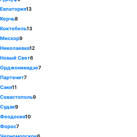
Евпатория
13
Керчь
8
Коктебель
13
Мисхор
9
Николаевка
12
Новый Свет
6
Орджоникидзе
7
Партенит
7
Саки
11
Севастополь
9
Судак
9
Феодосия
10
Форос
7
Черноморское
6