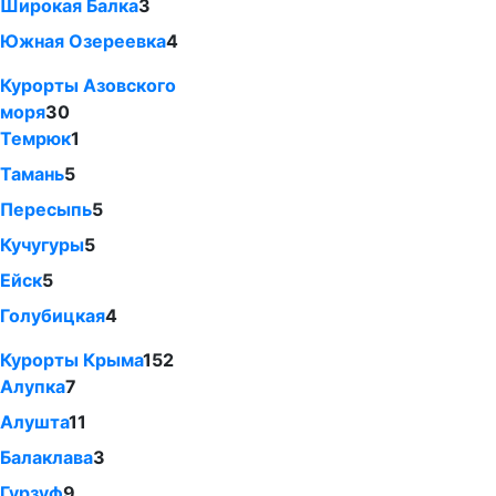
Широкая Балка
3
Южная Озереевка
4
Курорты Азовского
моря
30
Темрюк
1
Тамань
5
Пересыпь
5
Кучугуры
5
Ейск
5
Голубицкая
4
Курорты Крыма
152
Алупка
7
Алушта
11
Балаклава
3
Гурзуф
9