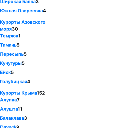
Широкая Балка
3
Южная Озереевка
4
Курорты Азовского
моря
30
Темрюк
1
Тамань
5
Пересыпь
5
Кучугуры
5
Ейск
5
Голубицкая
4
Курорты Крыма
152
Алупка
7
Алушта
11
Балаклава
3
Гурзуф
9