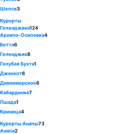
Шепси
3
Курорты
Геленджика
124
Архипо-Осиповка
4
Бетта
6
Геленджик
8
Голубая Бухта
1
Джанхот
6
Дивноморское
6
Кабардинка
7
Пшада
1
Криница
4
Курорты Анапы
73
Анапа
2