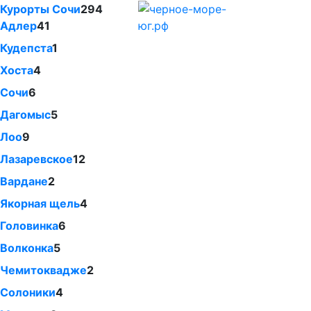
Курорты Сочи
294
Адлер
41
Кудепста
1
Хоста
4
Сочи
6
Дагомыс
5
Лоо
9
Лазаревское
12
Вардане
2
Якорная щель
4
Головинка
6
Волконка
5
Чемитоквадже
2
Солоники
4