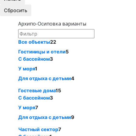
Архипо-Осиповка варианты
Все объекты
22
Гостиницы и отели
5
С бассейном
3
У моря
1
Для отдыха с детьми
4
Гостевые дома
15
С бассейном
3
У моря
7
Для отдыха с детьми
9
Частный сектор
7