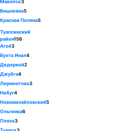
Макопсе
3
Вишневка
5
Красная Поляна
5
Туапсинский
район
156
Агой
3
Бухта Инал
4
Дедеркой
2
Джубга
4
Лермонтово
2
Небуг
4
Новомихайловский
5
Ольгинка
6
Пляхо
3
Туапсе
3