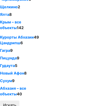
Щелкино
2
Ялта
8
Крым – все
объекты
142
Курорты Абхазии
49
Цандрипш
6
Гагра
9
Пицунда
9
Гудаута
5
Новый Афон
8
Сухум
9
Абхазия – все
объекты
40