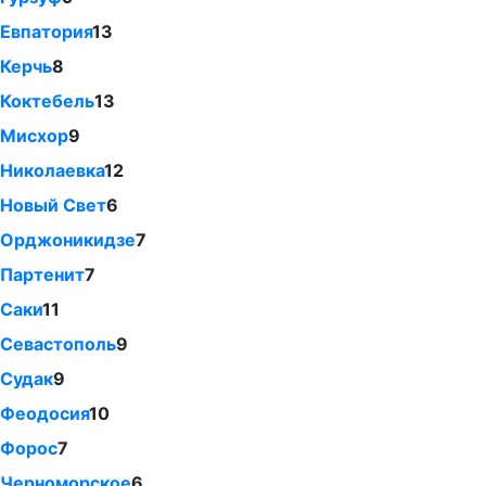
Евпатория
13
Керчь
8
Коктебель
13
Мисхор
9
Николаевка
12
Новый Свет
6
Орджоникидзе
7
Партенит
7
Саки
11
Севастополь
9
Судак
9
Феодосия
10
Форос
7
Черноморское
6