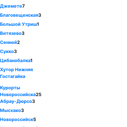
Джемете
7
Благовещенская
3
Большой Утриш
1
Витязево
3
Сенной
2
Сукко
3
Цибанобалка
1
Хутор Нижняя
Гостагайка
Курорты
Новороссийска
25
Абрау-Дюрсо
3
Мысхако
3
Новороссийск
5