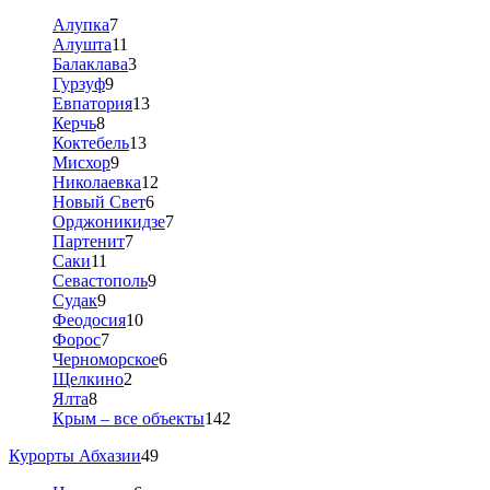
Алупка
7
Алушта
11
Балаклава
3
Гурзуф
9
Евпатория
13
Керчь
8
Коктебель
13
Мисхор
9
Николаевка
12
Новый Свет
6
Орджоникидзе
7
Партенит
7
Саки
11
Севастополь
9
Судак
9
Феодосия
10
Форос
7
Черноморское
6
Щелкино
2
Ялта
8
Крым – все объекты
142
Курорты Абхазии
49