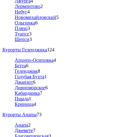
Джубга
4
Лермонтово
2
Небуг
4
Новомихайловский
5
Ольгинка
6
Пляхо
3
Туапсе
3
Шепси
3
Курорты Геленджика
124
Архипо-Осиповка
4
Бетта
6
Геленджик
8
Голубая Бухта
1
Джанхот
6
Дивноморское
6
Кабардинка
7
Пшада
1
Криница
4
Курорты Анапы
73
Анапа
2
Джемете
7
Благовещенская
3