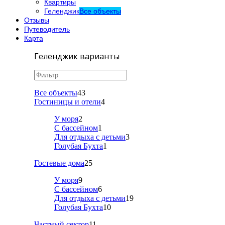
Квартиры
Геленджик
Все объекты
Отзывы
Путеводитель
Карта
Геленджик варианты
Все объекты
43
Гостиницы и отели
4
У моря
2
С бассейном
1
Для отдыха с детьми
3
Голубая Бухта
1
Гостевые дома
25
У моря
9
С бассейном
6
Для отдыха с детьми
19
Голубая Бухта
10
Частный сектор
11