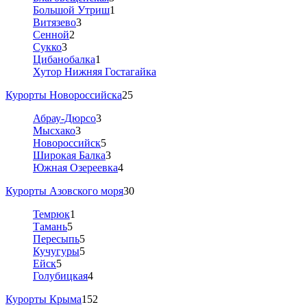
Большой Утриш
1
Витязево
3
Сенной
2
Сукко
3
Цибанобалка
1
Хутор Нижняя Гостагайка
Курорты Новороссийска
25
Абрау-Дюрсо
3
Мысхако
3
Новороссийск
5
Широкая Балка
3
Южная Озереевка
4
Курорты Азовского моря
30
Темрюк
1
Тамань
5
Пересыпь
5
Кучугуры
5
Ейск
5
Голубицкая
4
Курорты Крыма
152