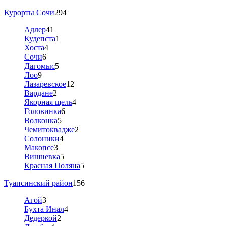
Курорты Сочи
294
Адлер
41
Кудепста
1
Хоста
4
Сочи
6
Дагомыс
5
Лоо
9
Лазаревское
12
Вардане
2
Якорная щель
4
Головинка
6
Волконка
5
Чемитоквадже
2
Солоники
4
Макопсе
3
Вишневка
5
Красная Поляна
5
Туапсинский район
156
Агой
3
Бухта Инал
4
Дедеркой
2