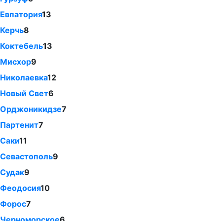
Евпатория
13
Керчь
8
Коктебель
13
Мисхор
9
Николаевка
12
Новый Свет
6
Орджоникидзе
7
Партенит
7
Саки
11
Севастополь
9
Судак
9
Феодосия
10
Форос
7
Черноморское
6