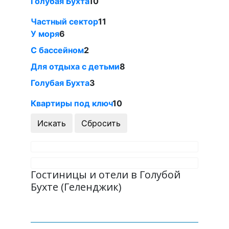
Голубая Бухта
10
Частный сектор
11
У моря
6
С бассейном
2
Для отдыха с детьми
8
Голубая Бухта
3
Квартиры под ключ
10
Гостиницы и отели в Голубой
Бухте (Геленджик)