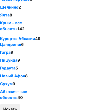
Щелкино
2
Ялта
8
Крым – все
объекты
142
Курорты Абхазии
49
Цандрипш
6
Гагра
9
Пицунда
9
Гудаута
5
Новый Афон
8
Сухум
9
Абхазия – все
объекты
40