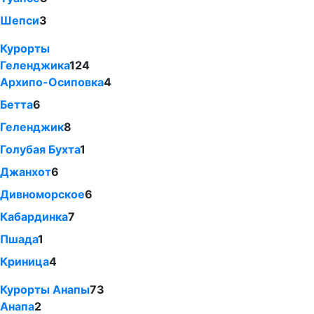
Шепси
3
Курорты
Геленджика
124
Архипо-Осиповка
4
Бетта
6
Геленджик
8
Голубая Бухта
1
Джанхот
6
Дивноморское
6
Кабардинка
7
Пшада
1
Криница
4
Курорты Анапы
73
Анапа
2