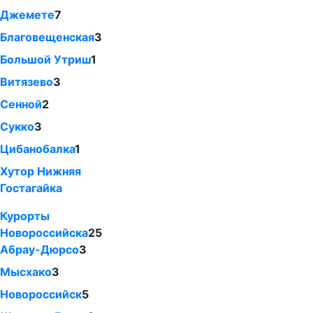
Джемете
7
Благовещенская
3
Большой Утриш
1
Витязево
3
Сенной
2
Сукко
3
Цибанобалка
1
Хутор Нижняя
Гостагайка
Курорты
Новороссийска
25
Абрау-Дюрсо
3
Мысхако
3
Новороссийск
5