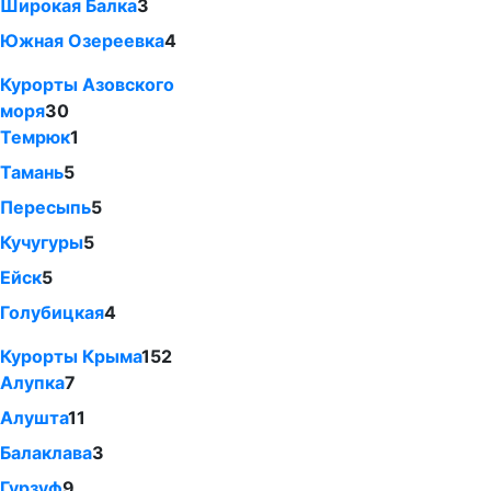
Широкая Балка
3
Южная Озереевка
4
Курорты Азовского
моря
30
Темрюк
1
Тамань
5
Пересыпь
5
Кучугуры
5
Ейск
5
Голубицкая
4
Курорты Крыма
152
Алупка
7
Алушта
11
Балаклава
3
Гурзуф
9