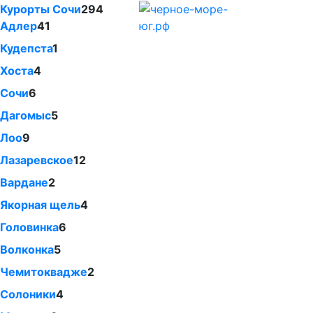
Курорты Сочи
294
Адлер
41
Кудепста
1
Хоста
4
Сочи
6
Дагомыс
5
Лоо
9
Лазаревское
12
Вардане
2
Якорная щель
4
Головинка
6
Волконка
5
Чемитоквадже
2
Солоники
4