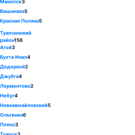
Макопсе
3
Вишневка
5
Красная Поляна
5
Туапсинский
район
156
Агой
3
Бухта Инал
4
Дедеркой
2
Джубга
4
Лермонтово
2
Небуг
4
Новомихайловский
5
Ольгинка
6
Пляхо
3
Туапсе
3