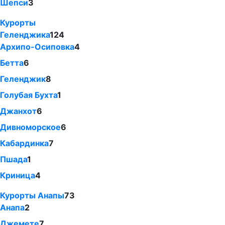
Шепси
3
Курорты
Геленджика
124
Архипо-Осиповка
4
Бетта
6
Геленджик
8
Голубая Бухта
1
Джанхот
6
Дивноморское
6
Кабардинка
7
Пшада
1
Криница
4
Курорты Анапы
73
Анапа
2
Джемете
7