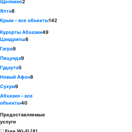
Щелкино
2
Ялта
8
Крым – все объекты
142
Курорты Абхазии
49
Цандрипш
6
Гагра
9
Пицунда
9
Гудаута
5
Новый Афон
8
Сухум
9
Абхазия – все
объекты
40
Предоставляемые
услуги
Free Wi-Fi (8)