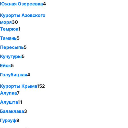
Южная Озереевка
4
Курорты Азовского
моря
30
Темрюк
1
Тамань
5
Пересыпь
5
Кучугуры
5
Ейск
5
Голубицкая
4
Курорты Крыма
152
Алупка
7
Алушта
11
Балаклава
3
Гурзуф
9