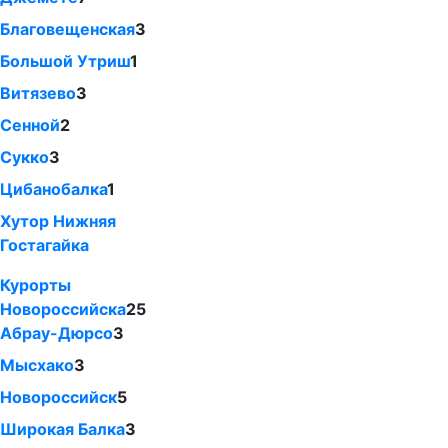
Благовещенская
3
Большой Утриш
1
Витязево
3
Сенной
2
Сукко
3
Цибанобалка
1
Хутор Нижняя
Гостагайка
Курорты
Новороссийска
25
Абрау-Дюрсо
3
Мысхако
3
Новороссийск
5
Широкая Балка
3