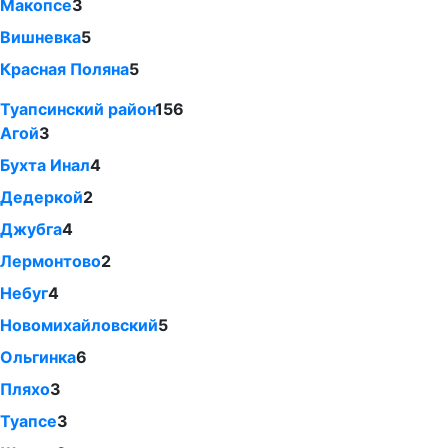
Макопсе
3
Вишневка
5
Красная Поляна
5
Туапсинский район
156
Агой
3
Бухта Инал
4
Дедеркой
2
Джубга
4
Лермонтово
2
Небуг
4
Новомихайловский
5
Ольгинка
6
Пляхо
3
Туапсе
3