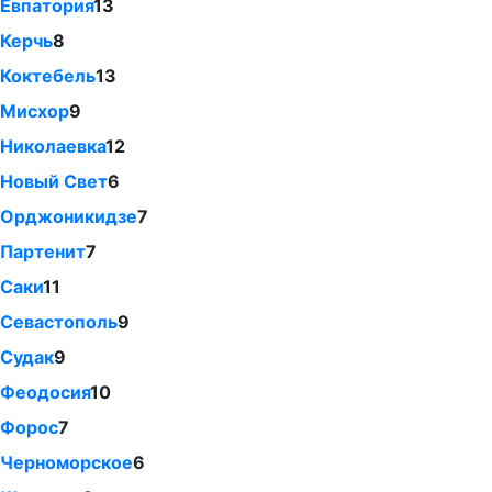
Евпатория
13
Керчь
8
Коктебель
13
Мисхор
9
Николаевка
12
Новый Свет
6
Орджоникидзе
7
Партенит
7
Саки
11
Севастополь
9
Судак
9
Феодосия
10
Форос
7
Черноморское
6