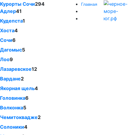
Курорты Сочи
294
Главная
Адлер
41
Кудепста
1
Хоста
4
Сочи
6
Дагомыс
5
Лоо
9
Лазаревское
12
Вардане
2
Якорная щель
4
Головинка
6
Волконка
5
Чемитоквадже
2
Солоники
4