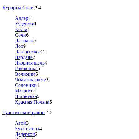
Курорты Сочи
294
Адлер
41
Кудепста
1
Хоста
4
Сочи
6
Дагомыс
5
Лоо
9
Лазаревское
12
Вардане
2
Якорная щель
4
Головинка
6
Волконка
5
Чемитоквадже
2
Солоники
4
Макопсе
3
Вишневка
5
Красная Поляна
5
Туапсинский район
156
Агой
3
Бухта Инал
4
Дедеркой
2