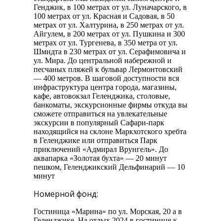
Генджик, в 100 метрах от ул. Луначарского, в
100 метрах от ул. Красная и Садовая, в 50
метрах от ул. Халтурина, в 250 метрах от ул.
Айгулем, в 200 метрах от ул. Пушкина и 300
метрах от ул. Тургенева, в 350 метра от ул.
Шмидта в 230 метрах от ул. Серафимовича и
ул. Мира. До центральной набережной и
песчаных пляжей к бульвар Лермонтовский
— 400 метров. В шаговой доступности вся
инфраструктура центра города, магазины,
кафе, автовокзал Геленджика, столовые,
банкоматы, экскурсионные фирмы откуда вы
сможете отправиться на увлекательные
экскурсии в популярный Сафари-парк
находящийся на склоне Маркхотского хребта
в Геленджике или отправиться Парк
приключений «Адмирал Врунгель». До
аквапарка «Золотая бухта» — 20 минут
пешком, Геленджикский Дельфинарий — 10
минут
Номерной фонд:
Гостиница «Марина» по ул. Морская, 20 а в
Геленджике. На отдых 2024 в гостинице к