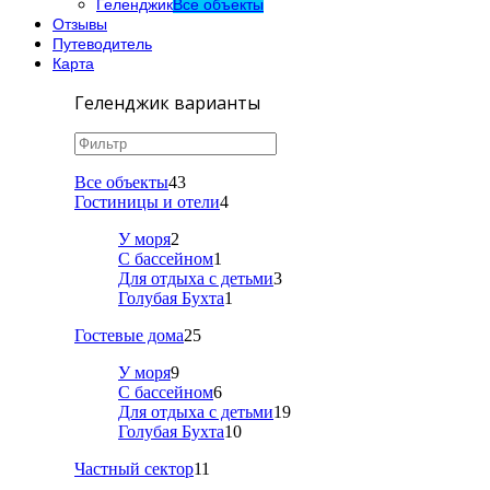
Геленджик
Все объекты
Отзывы
Путеводитель
Карта
Геленджик варианты
Все объекты
43
Гостиницы и отели
4
У моря
2
С бассейном
1
Для отдыха с детьми
3
Голубая Бухта
1
Гостевые дома
25
У моря
9
С бассейном
6
Для отдыха с детьми
19
Голубая Бухта
10
Частный сектор
11