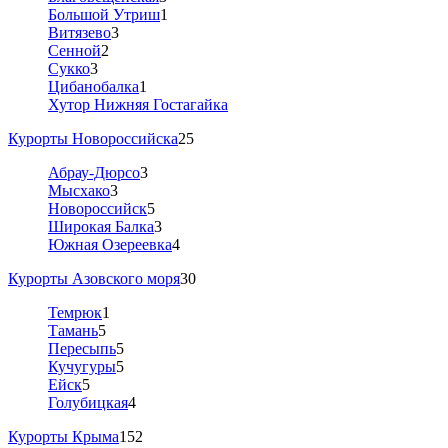
Большой Утриш
1
Витязево
3
Сенной
2
Сукко
3
Цибанобалка
1
Хутор Нижняя Гостагайка
Курорты Новороссийска
25
Абрау-Дюрсо
3
Мысхако
3
Новороссийск
5
Широкая Балка
3
Южная Озереевка
4
Курорты Азовского моря
30
Темрюк
1
Тамань
5
Пересыпь
5
Кучугуры
5
Ейск
5
Голубицкая
4
Курорты Крыма
152