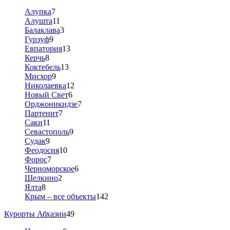
Алупка
7
Алушта
11
Балаклава
3
Гурзуф
9
Евпатория
13
Керчь
8
Коктебель
13
Мисхор
9
Николаевка
12
Новый Свет
6
Орджоникидзе
7
Партенит
7
Саки
11
Севастополь
9
Судак
9
Феодосия
10
Форос
7
Черноморское
6
Щелкино
2
Ялта
8
Крым – все объекты
142
Курорты Абхазии
49