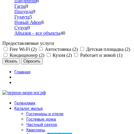
Цандрипш
6
Гагра
9
Пицунда
9
Гудаута
5
Новый Афон
8
Сухум
9
Абхазия – все объекты
40
Предоставляемые услуги
Free Wi-Fi (2)
Автостоянка (2)
Детская площадка (2)
Кондиционер (2)
Кухня (2)
Работает и зимой (1)
Главная
Геленджик
Каталог жилья
Гостиницы и отели
Гостевые дома
Частный сектор
Квартиры