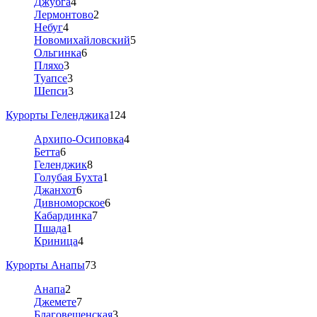
Джубга
4
Лермонтово
2
Небуг
4
Новомихайловский
5
Ольгинка
6
Пляхо
3
Туапсе
3
Шепси
3
Курорты Геленджика
124
Архипо-Осиповка
4
Бетта
6
Геленджик
8
Голубая Бухта
1
Джанхот
6
Дивноморское
6
Кабардинка
7
Пшада
1
Криница
4
Курорты Анапы
73
Анапа
2
Джемете
7
Благовещенская
3