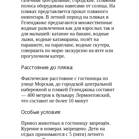
галечные центральные, городские. Пляжная
полоса оборудована навесами от солнца. На
пляжах представляется прокат пляжного
инвентаря. В летний период на пляжах в
Геленджике предлагаются множественные
водные развлечения как для взрослых так и
для малышей: катание на банане, водные
лыжи, водные катамараны, полёт на
парашюте, на параплане, водные скутера,
совершить по морю экскурсию на яхте или
прогулочном катере.
Расстояние до пляжа:
Фактическое расстояние с гостиницы по
улице Морская, до городской центральной
набережной и пляжей Геленджика составит
— 400 метров к бульвару Лермонтовский,
что составит не более 10 минут
Особые условия:
Привоз животных в гостиницу запрещён.
Курение в номерах запрещено. Дети на
отдых принимаются с 5 (пяти) летнего